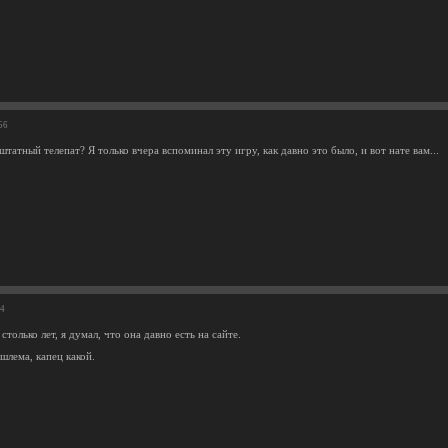
56
 штатный телепат? Я только вчера вспоминал эту игру, как давно это было, и вот нате вам...
54
 столько лет, я думал, что она давно есть на сайте.
шлема, капец какой.