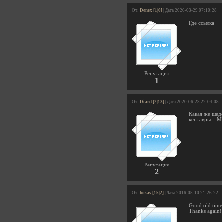
От:
Denex [1|0]
| Дата 2026-03-29 07:10:28
Где ссылка
Репутация
1
От:
Diard [2|13]
| Дата 2020-06-23 22:04:08
Какая же шед
кентавры... М
Репутация
2
От:
bosas [15|2]
| Дата 2016-05-10 21:26:22
Good old time
Thanks again!