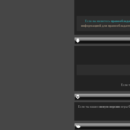
Если вы являетесь
правооблада
информацией для правообладате
Если 
Если ты нашел
новую версию
игры
О