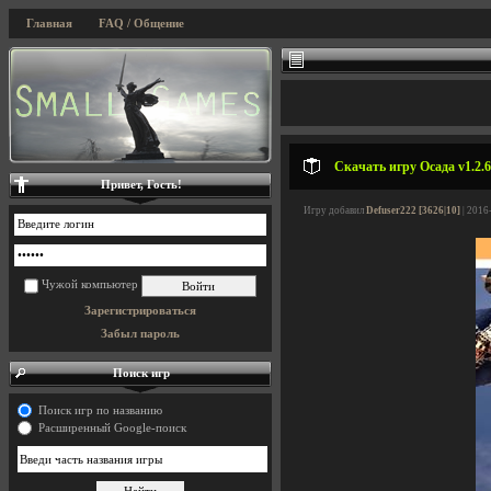
Главная
FAQ / Общение
Скачать игру Осада v1.2.6 
Привет, Гость!
Игру добавил
Defuser222 [3626|10]
| 2016
Чужой компьютер
Зарегистрироваться
Забыл пароль
Поиск игр
Поиск игр по названию
Расширенный Google-поиск