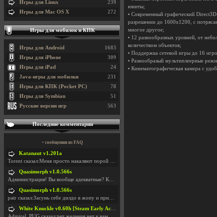
Игры для Linux
239
юниты;
Игры для Mac OS X
272
• Современный графический Direct3D-
разрешении до 1600х1200, с потряса
многое другое;
Игры для мобилок и КПК
• 12 разнообразных уровней, от неб
количеством объектов;
Игры для Android
1683
• Поддержка сетевой игры до 16 игр
Игры для iPhone
309
• Разнообразый мультиплеерные режимы: 
Игры для iPad
24
• Кинематографическая камера с уд
Java-игры для мобилки
231
Игры для КПК (Pocket PC)
78
Игры для Symbian
51
Русские версии игр
563
Последние комментарии
+ сообщения из FAQ
Katanaut v1.201a
Torent сказал:Меня просто накаляют порой речи о то
Quasimorph v1.0.566s
Администрация! Вы вообще адекватные? Какие монетки
Quasimorph v1.0.566s
patr сказал:Засунь себе дилдо в жопу и пришли фотк
White Knuckle v0.60h [Steam Early Access]
Admiral_PUG сказал:чет желания нет к вам сюда захо