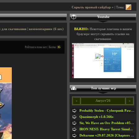
Скрыть правый сайдбар »
| Тема:
Youtube
 для скачивания
|
комментариям (6 шт.)
ВАЖНО:
Некоторые плагины в вашем
браузере могут скрывать ссылки на
скачивание.
Рейтинга пока нет | Баллы:
35
Топ лучших игр
«
Август'26
»
Probably Stolen - Cyberpunk Pawnshop Simulator v048c [Playtest]
Quasimorph v1.0.566s
Sir, We Have an Orc Problem v05.08.2026
IRON NEST: Heavy Turret Simulator v1.0a
Deltarune v29.07.2026 [Chapters 1-5] / + RUS [Chapters 1-5]