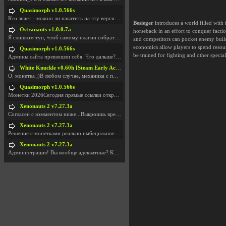
Quasimorph v1.0.566s
Кто знает - можно ли накатить на эту версию моды?
Besieger
introduces a world filled with
Ostranauts v1.0.0.7a
horseback in an effort to conquer facti
Я слишком туп, чтоб самому плагин собрать. И что-т
and competitors can pocket enemy buildi
economics allow players to spend resour
Quasimorph v1.0.566s
be trained for fighting and other special
Админы сайта превзошли себя. Что дальше? Засунь се
White Knuckle v0.60h [Steam Early Access]
О. монетка ;)В любом случае, механика с поиском мо
Quasimorph v1.0.566s
Монетки 2026Сегодня прямые ссылки открываются посл
Xenonauts 2 v7.27.3a
Согласен с комментом ниже...Выкроишь время чтобы з
Xenonauts 2 v7.27.3a
Решение с монетками реально имбецильное. Как сдела
Xenonauts 2 v7.27.3a
Администрация! Вы вообще адекватные? Какие монетки