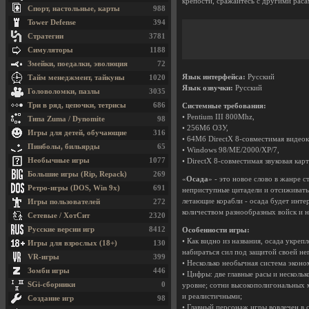
крепости, сражайтесь с другими раса
Спорт, настольные, карты
988
Tower Defense
394
Стратегии
3781
Симуляторы
1188
Змейки, поедалки, эволюция
72
Язык интерфейса:
Русский
Тайм менеджмент, тайкуны
1020
Язык озвучки:
Русский
Головоломки, пазлы
3035
Три в ряд, цепочки, тетрисы
686
Системные требования:
• Pentium III 800Mhz,
Типа Zuma / Dynomite
98
• 256Мб ОЗУ,
Игры для детей, обучающие
316
• 64Мб DirectX 8-совместимая видеок
Пинболы, бильярды
65
• Windows 98/ME/2000/XP/7,
Необычные игры
1077
• DirectX 8-совместимая звуковая кар
Большие игры (Rip, Repack)
269
«
Осада
» - это новое слово в жанре 
Ретро-игры (DOS, Win 9x)
691
неприступные цитадели и отсиживатьс
летающие корабли - осада будет инте
Игры пользователей
272
количеством разнообразных войск и н
Сетевые / ХотСит
2320
Русские версии игр
8412
Особенности игры:
• Как видно из названия, осада укре
Игры для взрослых (18+)
130
набираться сил под защитой своей не
VR-игры
399
• Несколько необычная система эконо
Зомби игры
446
• Цифры: две главные расы и несколь
SGi-сборники
0
уровне; сотни высокополигональных 
и реалистичными;
Создание игр
98
• Главный персонаж игры вовлечен в 