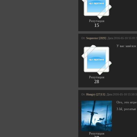
Репутация
15
От:
Sequestor [28|9]
| Дата 2016-05-10 15:01:
У вас завёлся
Репутация
28
От:
Hungry [27|13]
| Дата 2016-05-10 13:50:
Ого, это игре
З.Ы, рогатые 
Репутация