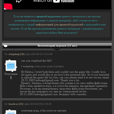
Если вы являетесь
правообладателем
данного материала и вы против
размещения информации о данном материале, либо ссылок на него -
ознакомьтесь с нашей
информацией для правообладателей
и присылайте нам
письмо. Если Вы против размещения данного материала - администрация с
радостью пойдет Вам на встречу!
Комментарии игроков (12 шт.)
От:
trungdang [1|0]
| Дата 2022-06-01 14:15:09
can you reupload the file?
•
trungdang
очень долго думал и добавил:
Hi Elektra, I tried both links and couldn't see the game file. I really love
Репутация
the game and would like to see how's the premium like. So if you intended
1
to upload the game file for free, can you please send it to me via my email:
29.11.2003.ludwig@gmail.com
. Thank you a lot.
Привет, Электра, я попробовал обе ссылки и не смог найти файл игры.
Мне очень нравится игра, и я хотел бы увидеть, как выглядит премиум.
Поэтому, если вы намеревались загрузить файл игры бесплатно, не
могли бы вы отправить его мне по электронной почте:
29.11.2003.ludwig@gmail.com
. Большое тебе спасибо.
От:
basedvas [3|3]
| Дата 2020-09-29 02:20:38
отличная игра, я бы хотел ее скачать