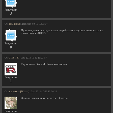
Репутация
3
От:
43424 [0|0]
| Дата 2016-09-10 16:09:57
Ну пипец говно не одна сылка не работает надурили меня ха ха ха
очень смешно(НЕТ).
Репутация
0
От:
GT-R [1|6]
| Дата 2012-10-30 15:22:57
Скриншоты General Chaos напомнили
Репутация
1
От:
nikivarvar [502|111]
| Дата 2012-10-30 13:30:20
Оооооо, спасибо за премиум, Электра!
Репутация