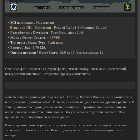
• SGi навигация / Navigation:
Игры для ПК
Стратегии
Relic of War v1.5 (Premium Edition)
• Разработчик / Developer:
Toge Productions
(14)
• Жанр / Genre:
Стратегии
(3780)
• Тип игры / Game Type:
Flash игра
• Размер / Size:
8.70 Мб.
• Оценка игроков / Game Score:
10.0
из
10
(всего голосов:
1
)
Отличная флэш-стратегия с двумя фракциями на выбор, системами достижений,
интересными миссиями и открытым премиум-контентом.
Действие игры происходит в далеком 1947 году. Великая Война еще не закончилась,
и литры крови орошают землю. В это время была найдена великая древняя религия. И
теперь, множество проводимых экспериментов и огромные военные машины на
полях навсегда меняют течение войны. Эта уникальная стратегия позволит Вам
проявить свои способности во всей красе!
Вам предстоит немало работы: обучайте солдат, открывайте и создавайте новые
технологии. Это все поможет Вам продвинуть свои войска еще на один шаг к
победе.