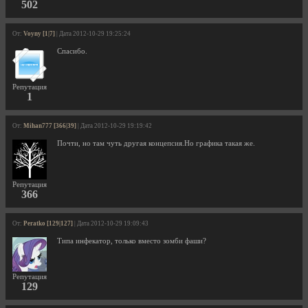
502
От:
Voyny [1|7]
| Дата 2012-10-29 19:25:24
Спасибо.
Репутация
1
От:
Mihan777 [366|39]
| Дата 2012-10-29 19:19:42
Почти, но там чуть другая концепсия.Но графика такая же.
Репутация
366
От:
Peratko [129|127]
| Дата 2012-10-29 19:09:43
Типа инфекатор, только вместо зомби фаши?
Репутация
129