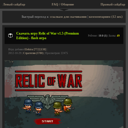
Левый сайдбар
FAQ / Общение
Правый сайдбар
Описание игры, скриншоты, видео
Быстрый переход к:
ссылкам для скачивания
|
комментариям (12 шт.)
Скачать игру Relic of War v1.5 (Premium
Рейтинг:
10.0 (1)
| Баллы:
49
Edition) - flash игра
Игру добавил
Elektra [7722|138]
|
2012-10-29 |
Стратегии (3780)
| Просмотров: 22475