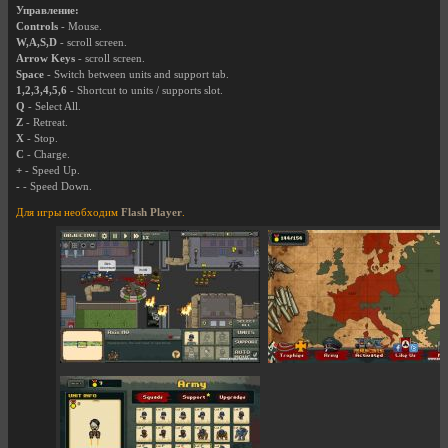
Управление:
Controls
- Mouse.
W,A,S,D
- scroll screen.
Arrow Keys
- scroll screen.
Space
- Switch between units and support tab.
1,2,3,4,5,6
- Shortcut to units / supports slot.
Q
- Select All.
Z
- Retreat.
X
- Stop.
C
- Charge.
+
- Speed Up.
-
- Speed Down.
Для игры необходим
Flash Player
.