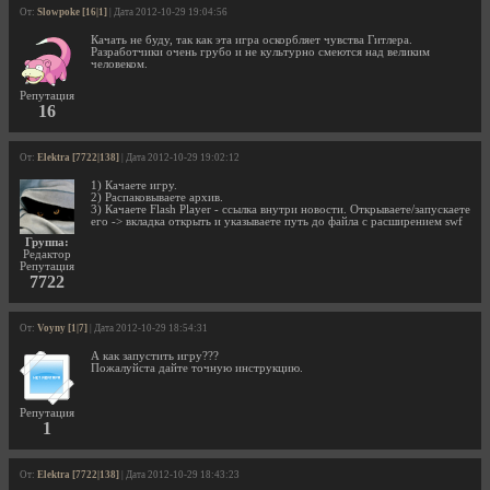
От:
Slowpoke [16|1]
| Дата 2012-10-29 19:04:56
Качать не буду, так как эта игра оскорбляет чувства Гитлера.
Разработчики очень грубо и не культурно смеются над великим
человеком.
Репутация
16
От:
Elektra [7722|138]
| Дата 2012-10-29 19:02:12
1) Качаете игру.
2) Распаковываете архив.
3) Качаете Flash Player - ссылка внутри новости. Открываете/запускаете
его -> вкладка открыть и указываете путь до файла с расширением swf
Группа:
Редактор
Репутация
7722
От:
Voyny [1|7]
| Дата 2012-10-29 18:54:31
А как запустить игру???
Пожалуйста дайте точную инструкцию.
Репутация
1
От:
Elektra [7722|138]
| Дата 2012-10-29 18:43:23