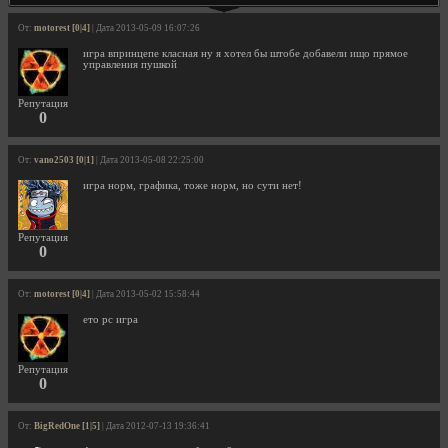
От:
motorest [0|4]
| Дата 2013-05-09 16:07:26
игра впринцепе класная ну я хотел бы штобе добавели ищо прямое
управления пушкой
Репутация
0
От:
vano2503 [0|1]
| Дата 2013-05-08 22:25:00
игра норм, графика, тоже норм, но сути нет!
Репутация
0
От:
motorest [0|4]
| Дата 2013-05-02 15:58:44
ето pc игра
Репутация
0
От:
BigRedOne [1|5]
| Дата 2012-07-13 19:36:41