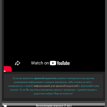
Если вы являетесь
правообладателем
данного материала и вы против
размещения информации о данном материале, либо ссылок на него -
ознакомьтесь с нашей
информацией для правообладателей
и присылайте нам
письмо. Если Вы против размещения данного материала - администрация с
радостью пойдет Вам на встречу!
Комментарии игроков (5 шт.)