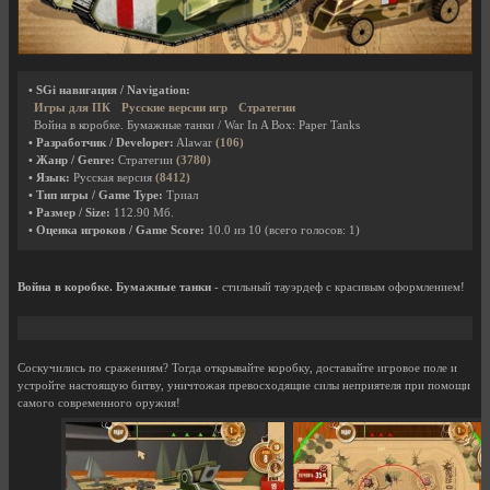
• SGi навигация / Navigation:
Игры для ПК
Русские версии игр
Стратегии
Война в коробке. Бумажные танки / War In A Box: Paper Tanks
• Разработчик / Developer:
Alawar
(106)
• Жанр / Genre:
Стратегии
(3780)
• Язык:
Русская версия
(8412)
• Тип игры / Game Type:
Триал
• Размер / Size:
112.90 Мб.
• Оценка игроков / Game Score:
10.0
из
10
(всего голосов:
1
)
Война в коробке. Бумажные танки
- стильный тауэрдеф с красивым оформлением!
Соскучились по сражениям? Тогда открывайте коробку, доставайте игровое поле и
устройте настоящую битву, уничтожая превосходящие силы неприятеля при помощи
самого современного оружия!