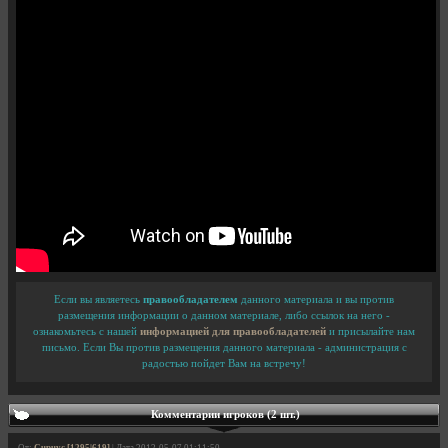
Если вы являетесь
правообладателем
данного материала и вы против
размещения информации о данном материале, либо ссылок на него -
ознакомьтесь с нашей
информацией для правообладателей
и присылайте нам
письмо. Если Вы против размещения данного материала - администрация с
радостью пойдет Вам на встречу!
Комментарии игроков (2 шт.)
От:
Cupuyc [1295|619]
| Дата 2012-05-07 01:11:50