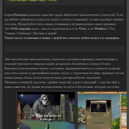
Серия
Patrician
довольно известно среди любителей экономических стратегий. Если
вы любите добиваться успеха не силой, а умом и смекалкой, то вам подойдет именно
эта игра. Попробуйте стать самым успешным и лучшим купцов своего времени.
Это
GOG-издание
игры - запуск гарантируется и на
Vista
, и на
Windows 7
без
"танцев с бубнами". Поставь и играй!
Также после установки в папке с игрой вы сможете найти мануал и саундтрек.
Две классические экономические стратегии в реальном времени, повествующие о
морской торговле в северных морях во времена Ганзейского Союза (14 век).
Разумное использование своего состояния, предприимчивость и смелость позволят
вам стать одним из крупнейших купцов эпохи, а странствия по миру приведут вас на
новые рынки сбыта, доселе недоступные для европейских торговцев.
Принцип успешной торговли - дешево покупай, дорого продавай - стар как мир и
давно известен, но далеко не всем повезет на пути к богатствам, которые он сулит...