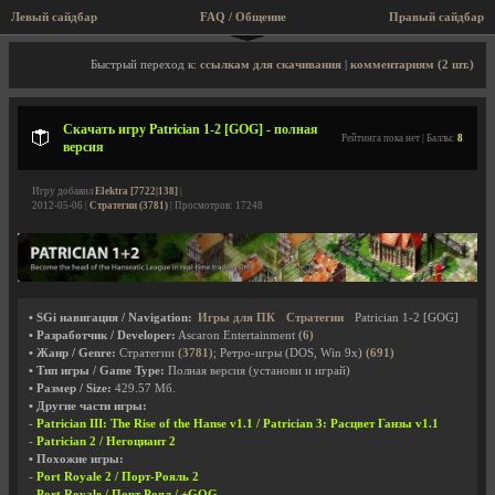
Левый сайдбар
FAQ / Общение
Правый сайдбар
Описание игры, скриншоты, видео
Быстрый переход к:
ссылкам для скачивания
|
комментариям (2 шт.)
Скачать игру Patrician 1-2 [GOG] - полная
Рейтинга пока нет | Баллы:
8
версия
Игру добавил
Elektra [7722|138]
|
2012-05-06 |
Стратегии (3781)
| Просмотров: 17248
• SGi навигация / Navigation:
Игры для ПК
Стратегии
Patrician 1-2 [GOG]
• Разработчик / Developer:
Ascaron Entertainment
(6)
• Жанр / Genre:
Стратегии
(3781)
; Ретро-игры (DOS, Win 9x)
(691)
• Тип игры / Game Type:
Полная версия (установи и играй)
• Размер / Size:
429.57 Мб.
• Другие части игры:
-
Patrician III: The Rise of the Hanse v1.1 / Patrician 3: Расцвет Ганзы v1.1
-
Patrician 2 / Негоциант 2
• Похожие игры:
-
Port Royale 2 / Порт-Рояль 2
-
Port Royale / Порт Роял / +GOG