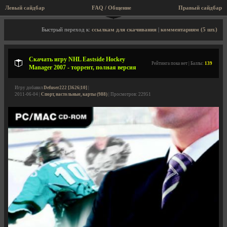
Левый сайдбар
FAQ / Общение
Правый сайдбар
Описание игры, торрент, скриншоты, видео
Быстрый переход к:
ссылкам для скачивания
|
комментариям (5 шт.)
Скачать игру NHL Eastside Hockey
Рейтинга пока нет | Баллы:
139
Manager 2007 - торрент, полная версия
Игру добавил
Defuser222 [3626|10]
|
2011-06-04 |
Спорт, настольные, карты (988)
| Просмотров: 22951