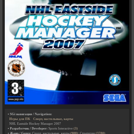
• SGi навигация / Navigation:
Игры для ПК
Спорт, настольные, карты
NHL Eastside Hockey Manager 2007
• Разработчик / Developer:
Sports Interactive
(3)
• Жанр / Genre:
Спорт, настольные, карты
(988)
; Стратегии
(3780)