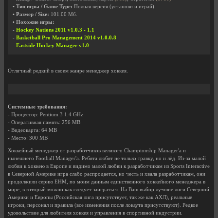
• Тип игры / Game Type:
Полная версия (установи и играй)
• Размер / Size:
101.00 Мб.
• Похожие игры:
-
Hockey Nations 2011 v1.0.3 - 1.1
-
Basketball Pro Management 2014 v1.0.0.8
-
Eastside Hockey Manager v1.0
Отличный редкий в своем жанре менеджер хоккея.
Системные требования:
- Процессор: Pentium 3 1.4 GHz
- Оперативная память: 256 MB
- Видеокарта: 64 MB
- Место: 300 MB
Хоккейный менеджер от разработчиков великого Championship Manager'a и
нынешнего Football Manager'a. Ребята любят не только травку, но и лёд. Из-за малой
любви к хоккею в Европе и видимо малой любви к разработчикам из Sports Interactive
в Северной Америке игра слабо распродается, но честь и хвала разработчикам, они
продолжили серию EHM, по моим данным единственного хоккейного менеджера в
мире, в который можно как следует заиграться. На Ваш выбор лучшие лиги Северной
Америки и Европы (Российская лига присутствует, так же как АХЛ), реальные
игроки, персонал и правила (все изменения после локаута присутствуют). Редкое
удовольствие для любителя хоккея и управления в спортивной индустрии.