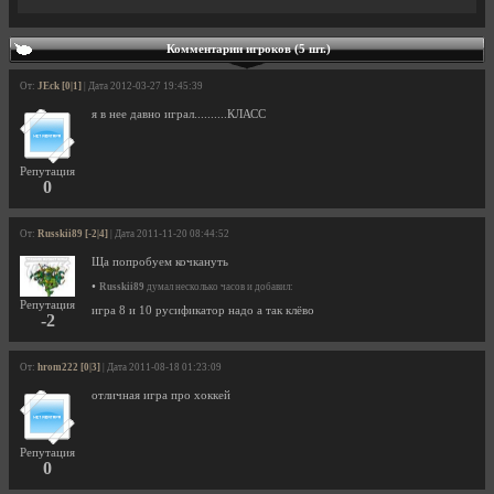
Комментарии игроков (5 шт.)
От:
JEck [0|1]
| Дата 2012-03-27 19:45:39
я в нее давно играл..........КЛАСС
Репутация
0
От:
Russkii89 [-2|4]
| Дата 2011-11-20 08:44:52
Ща попробуем кочкануть
•
Russkii89
думал несколько часов и добавил:
Репутация
игра 8 и 10 русификатор надо а так клёво
-2
От:
hrom222 [0|3]
| Дата 2011-08-18 01:23:09
отличная игра про хоккей
Репутация
0