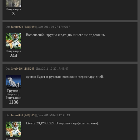
Репутация
3
От:
Janna070 [244|309]
| Дата 2011-10-27 17:46:17
Вот спасибо, трудно ждать,но ничего не поделаешь.
Репутация
244
От:
Lively29 [1186|20]
| Дата 2011-10-27 17:43:47
думаю будет и русская, возможно через пару дней.
Группа:
Редактор
Репутация
1186
От:
Janna070 [244|309]
| Дата 2011-10-27 17:41:13
Lively 29,РУССКУЮ версию надо(если можно).
Репутация