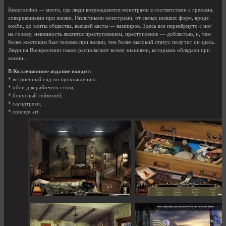
Resurrection — место, где люди возрождаются монстрами в соответствии с грехами,
совершенными при жизни. Различными монстрами, от самых низших форм, вроде
зомби, до элиты общества, высшей касты — вампиров. Здесь все перевёрнуто с ног
на голову, невинность является преступлением, преступление — доблестью, и, чем
более жестоким был человек при жизни, тем более высокий статус получит он здесь.
Люди на Воскресении также располагают всеми знаниями, которыми обладали при
жизни...
В Коллеционное издание входит:
* встроенный гид по прохождению;
* обои для рабочего стола;
* бонусный геймплей;
* саундтреки;
* concept art.