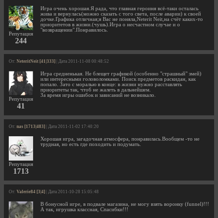
Игра очень хорошая.Я рада, что главная героиня всё-таки осталась
жива и вернулась(можно сказать с того света, после аварии) к своей
дочке.Графика отличная;я Вас не поняла,Neterit Neit,на счёт каких-то
приоритетов в жизни.(чушь).Игра о несчастном случае и о
"возвращении".Понравилось.
Репутация
244
От:
NeteritNeit [41|333]
| Дата 2011-11-08 00:48:52
Игра средненькая. Не блещет графикой (особенно "страшный" змей)
или интересными головоломками. Поиск предметов раскидан, как
попало. Зато с моралью в конце: в жизни нужно расставлять
приоритеты так, чтоб не жалеть в дальнейшем.
За время игры ошибок и зависаний не возникало.
Репутация
41
От:
nas [1713|483]
| Дата 2011-11-02 17:40:20
Хорошая игра, загадочная атмосфера, понравилась.Вообщем -то не
трудная, но есть где походить и подумать.
Репутация
1713
От:
Valerie84 [3|4]
| Дата 2011-10-28 15:05:48
В бонусной игре, в подвале магазина, не могу взять воронку (funnel)!!!
А так, игрушка классная, Спасибки!!!