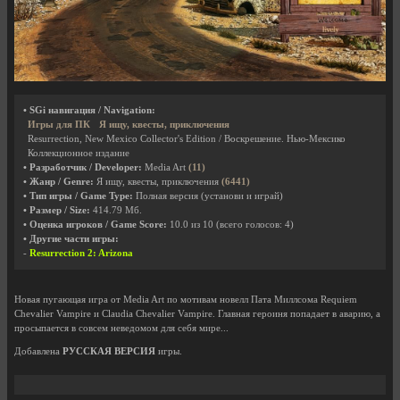
• SGi навигация / Navigation:
Игры для ПК
Я ищу, квесты, приключения
Resurrection, New Mexico Collector's Edition / Воскрешение. Нью-Мексико
Коллекционное издание
• Разработчик / Developer:
Media Art
(11)
• Жанр / Genre:
Я ищу, квесты, приключения
(6441)
• Тип игры / Game Type:
Полная версия (установи и играй)
• Размер / Size:
414.79 Мб.
• Оценка игроков / Game Score:
10.0
из
10
(всего голосов:
4
)
• Другие части игры:
-
Resurrection 2: Arizona
Новая пугающая игра от Media Art по мотивам новелл Пата Миллсома Requiem
Chevalier Vampire и Claudia Chevalier Vampire. Главная героиня попадает в аварию, а
просыпается в совсем неведомом для себя мире...
Добавлена
РУССКАЯ ВЕРСИЯ
игры.