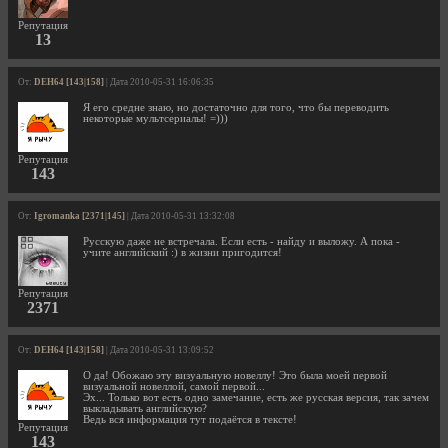
Репутация
13
От:
DEH64 [143|158]
| Дата 2010-05-31 16:06:35
Я его средне знаю, но достаточно для того, что бы переводить
некоторые мультсериалы! =)))
Репутация
143
От:
Igromanka [2371|145]
| Дата 2010-05-31 13:32:08
Русскую даже не встречала. Если есть - найду и выложу. А пока -
учите английский :) в жизни пригодится!
Репутация
2371
От:
DEH64 [143|158]
| Дата 2010-05-31 13:09:52
О да! Обожаю эту визуальную новеллу! Это была моей первой
визуальной новеллой, самой первой...
Эх... Только вот есть одно замечание, есть же русская версия, так зачем
выкладывать английскую?
Ведь вся информация тут подаётся в тексте!
Репутация
143