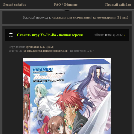
Левый сайдбар
FAQ / Общение
Правый сайдбар
Описание игры, скриншоты, видео
Быстрый переход к:
ссылкам для скачивания
|
комментариям (12 шт.)
Скачать игру Yo-Jin-Bo - полная версия
Рейтинг:
10.0 (1)
| Баллы:
5
Игру добавил
Igromanka [2371|145]
|
2010-05-31 |
Я ищу, квесты, приключения (6441)
| Просмотров: 12477