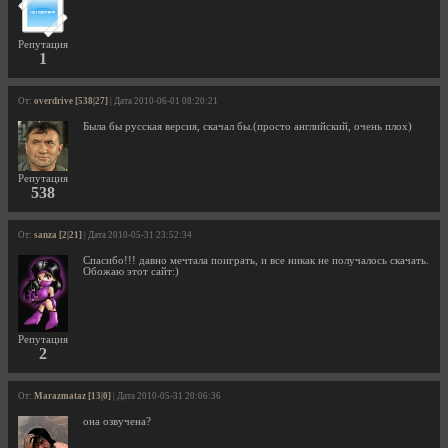
Репутация
1
От:
overdrive [538|27]
| Дата 2010-06-01 08:20:21
Была бы русская версия, скачал бы.(просто английский, очень плох)
Репутация
538
От:
sanza [2|21]
| Дата 2010-05-31 23:52:34
Спасибо!!! давно мечтала поиграть, и все никак не получалось скачать.
Обожаю этот сайт:)
Репутация
2
От:
Marazmataz [13|0]
| Дата 2010-05-31 20:06:36
она озвучена?