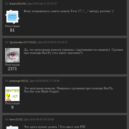
От:
Katon [81|10]
| Дата 2010-06-12 13:47:07
Кому понравилось совету новелу Ever 17 ^__^ автору респект :)
Репутация
81
От:
Igromanka [2371|145]
| Дата 2010-06-05 18:58:57
Да, это визуальная новелла (книжка с картинками по-нашему). Сделана
при помощи Ren'Py (это имеет значение?)
Репутация
2371
От:
primeape [9|32]
| Дата 2010-06-05 17:20:00
Это визульная новелла. Наверное сделанная при помощи Ren'Py,
Novelty или Blade Engine
Репутация
9
От:
kros [1|13]
| Дата 2010-06-05 09:58:06
Что здесь нужно делать ? Ето квест или РПГ