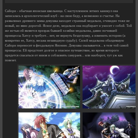
Сайори - обычная японская школьница. С наступлением летних каникул она
записалась в археологический клуб - на свою беду, а возможно и счастье. На
развалинах древнего замка девушка находит странный медальон, очевидно тоже не
новый, но явно дорогой. Ясное дело, медальон она подбирает и уносит с собой. Той
же ночью ей является призрак бывшей хозяйки медальона, давно почившей
принцессы Хатсу и требует... нет, не вернуть безделушку, а изменить историю (а
конкретно ее, Хатсу, весьма незавидную судьбу). Силой медальона обалдевшую
Сайори переносит в феодальную Японию. Девушка оказывается... в теле той самой
принцессы. Ей предстоит долгое и опасное путешествие, во время которого
придется спасаться от нинзя и соблазнять самураев... или наоборот, тут уж как
повезет.