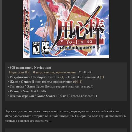
• SGi навигация / Navigation:
Игры для ПК
Я ищу, квесты, приключения
Yo-Jin-Bo
• Разработчик / Developer:
TwoFive
(1)
и Hirameki International
(1)
• Жанр / Genre:
Я ищу, квесты, приключения
(6441)
• Тип игры / Game Type:
Полная версия (установи и играй)
• Размер / Size:
164.19 Мб.
• Оценка игроков / Game Score:
10.0
из
10
(всего голосов:
1
)
Одна из лучших японских визуальных новелл, переведенных на английский язык.
Игра рассказывает историю обычной школьницы Сайори, по воле случая попавшей в
прошлое с целью его изменить…