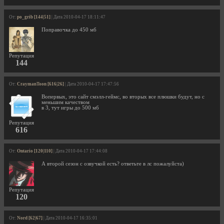
От:
po_grib [144|51]
| Дата 2010-04-17 18:11:47
Поправочка до 450 мб
Репутация
144
От:
CraymanToon [616|26]
| Дата 2010-04-17 17:47:56
Вопервых, это сайт смэлл-геймс, во вторых все плюшки будут, но с
меньшим качеством
в 3, тут игры до 500 мб
Репутация
616
От:
Ontario [120|110]
| Дата 2010-04-17 17:44:08
А второй сезон с озвучкой есть? ответьте в лс пожалуйста)
Репутация
120
От:
Nord [62|67]
| Дата 2010-04-17 16:35:01