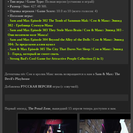
• Тип игры / Game Type:
Полная версия (установи и играй)
• Размер / Size:
427.48 Мб.
• Оценка игроков / Game Score:
10.0
из
10
(всего голосов:
4
)
• Похожие игры:
-
Sam and Max Episode 302 The Tomb of Sammun-Mak / Сэм & Макс: Эпизод
302 - Гробница Сэммун-Мака
-
Sam and Max Episode 303 They Stole Maxs Brain / Сэм & Макс: Эпизод 303 -
Они похитили мозг Макса!
-
Sam and Max Episode 304 Beyond the Alley of the Dolls / Сэм & Макс: Эпизод
304: За пределами аллеи кукол
-
Sam & Max Episode 305 The City That Dares Not Sleep / Сэм и Макс: Эпизод
5 - Город, который не смеет спать
-
Strong Bad's Cool Game for Attractive People Collection (5 in 1)
Детективы пёс Сэм и кролик Макс вновь возвращаются к нам в
Sam & Max: The
Devil's Playhouse
Добавлена
РУССКАЯ ВЕРСИЯ
игры (с озвучкой).
Первый эпизод,
The Penal Zone
, вышедший 15 апреля теперь доступен и вам.