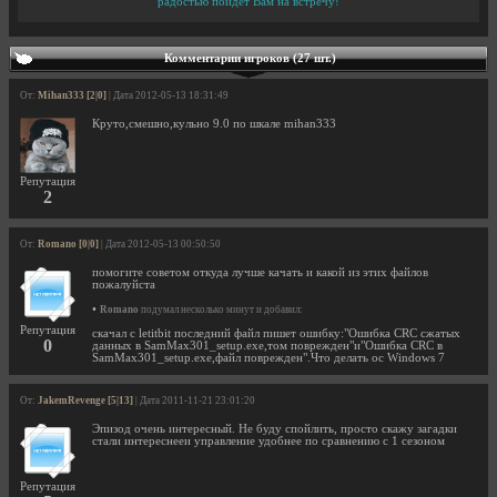
радостью пойдет Вам на встречу!
Комментарии игроков (27 шт.)
От:
Mihan333 [2|0]
| Дата 2012-05-13 18:31:49
Круто,смешно,кульно 9.0 по шкале mihan333
Репутация
2
От:
Romano [0|0]
| Дата 2012-05-13 00:50:50
помогите советом откуда лучше качать и какой из этих файлов
пожалуйста
•
Romano
подумал несколько минут и добавил:
Репутация
скачал с letitbit последний файл пишет ошибку:"Ошибка CRC сжатых
0
данных в SamMax301_setup.exe,том поврежден"и"Ошибка CRC в
SamMax301_setup.exe,файл поврежден".Что делать ос Windows 7
От:
JakemRevenge [5|13]
| Дата 2011-11-21 23:01:20
Эпизод очень интересный. Не буду спойлить, просто скажу загадки
стали интереснееи управление удобнее по сравнению с 1 сезоном
Репутация