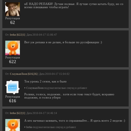
нЕ НАДО РЕПАКИ! Лучше полные. Я лучше сутки качать буду, но со
всеми плюшками чтобы играть!
Репутация
62
От:
lerko [622|1]
| Дата 2010-04-17 15:06:47
Вот уж репаки я не делаю, я больше по русификации :)
Репутация
622
От:
CraymanToon [616|26]
| Дата 2010-04-17 15:04:02
Ток урежь 2 сезон, как и было
•
CraymanToon
подумал несколько секунд и добавил:
Ролики, голоса, подожми.. хотя если токо текст будет, всеравно
Репутация
подожми, и голоса убери
616
От:
lerko [622|1]
| Дата 2010-04-17 14:46:14
А кто начинал заливать, того и спрашивайте... Я здесь всего 2 недели :)
•
lerko
подумал несколько секунд и добавил: