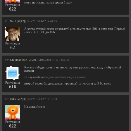
могу поискать, когда время будет
Репутация
622
От:
Nord [62|67]
| Дата 2010-04-17 14:44:05
А когда второй сезон дозальют? а то там только 201 я находил. Первый
- весь. ОТ 101 до 106.
Репутация
62
От:
CraymanToon [616|26]
| Дата 2010-04-17 14:25:26
Качать небуду, хоть и новинка, лучше русика подожду, и обрезаной
версии
•
CraymanToon
подумал несколько минут и добавил:
Репутация
второй сезон бы дозалевали урезаный, а потом и за 3 брались
616
От:
lerko [622|1]
| Дата 2010-04-17 14:17:30
На английском
Репутация
622