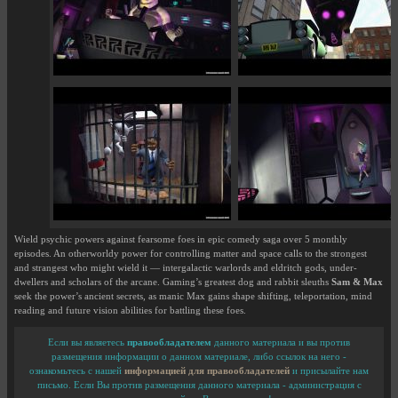
Wield psychic powers against fearsome foes in epic comedy saga over 5 monthly
episodes. An otherworldy power for controlling matter and space calls to the strongest
and strangest who might wield it — intergalactic warlords and eldritch gods, under-
dwellers and scholars of the arcane. Gaming’s greatest dog and rabbit sleuths
Sam & Max
seek the power’s ancient secrets, as manic Max gains shape shifting, teleportation, mind
reading and future vision abilities for battling these foes.
Если вы являетесь
правообладателем
данного материала и вы против
размещения информации о данном материале, либо ссылок на него -
ознакомьтесь с нашей
информацией для правообладателей
и присылайте нам
письмо. Если Вы против размещения данного материала - администрация с