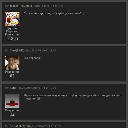
От:
John2s [11865|1666]
| Дата 2010-09-10 00:37:11
Может не скромно, но перевод отличный :)
Группа:
Редактор
Репутация
11865
От:
Nord [62|67]
| Дата 2010-09-10 00:14:43
как перевод?
Репутация
62
От:
Kotir [12|52]
| Дата 2010-07-21 19:17:26
Игра стала какая-то запутанная. Ещё и перевода субтитров до сих пор
нигде нет(((
Репутация
12
От:
DEH64 [143|158]
| Дата 2010-07-11 21:03:52