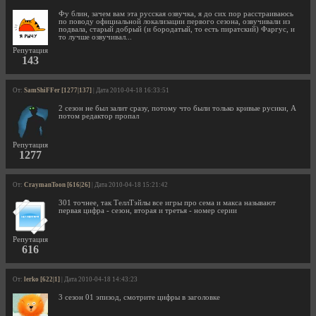
Фу блин, зачем вам эта русская озвучка, я до сих пор расстраиваюсь
по поводу официальной локализации первого сезона, озвучивали из
подвала, старый добрый (и бородатый, то есть пиратский) Фаргус, и
то лучше озвучивал...
Репутация
143
От:
SamShiFFer [1277|137]
| Дата 2010-04-18 16:33:51
2 сезон не был залит сразу, потому что были только кривые русики, А
потом редактор пропал
Репутация
1277
От:
CraymanToon [616|26]
| Дата 2010-04-18 15:21:42
301 точнее, так ТеллТэйлы все игры про сема и макса называют
первая цифра - сезон, вторая и третья - номер серии
Репутация
616
От:
lerko [622|1]
| Дата 2010-04-18 14:43:23
3 сезон 01 эпизод, смотрите цифры в заголовке