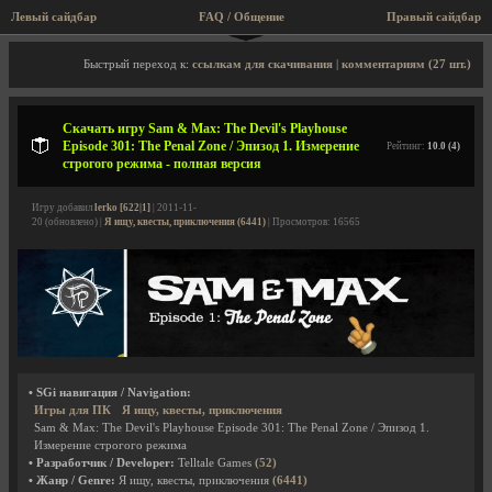
Левый сайдбар
FAQ / Общение
Правый сайдбар
Описание игры, скриншоты, видео
Быстрый переход к:
ссылкам для скачивания
|
комментариям (27 шт.)
Скачать игру Sam & Max: The Devil's Playhouse
Episode 301: The Penal Zone / Эпизод 1. Измерение
Рейтинг:
10.0 (4)
строгого режима - полная версия
Игру добавил
lerko [622|1]
| 2011-11-
20 (обновлено) |
Я ищу, квесты, приключения (6441)
| Просмотров: 16565
• SGi навигация / Navigation:
Игры для ПК
Я ищу, квесты, приключения
Sam & Max: The Devil's Playhouse Episode 301: The Penal Zone / Эпизод 1.
Измерение строгого режима
• Разработчик / Developer:
Telltale Games
(52)
• Жанр / Genre:
Я ищу, квесты, приключения
(6441)