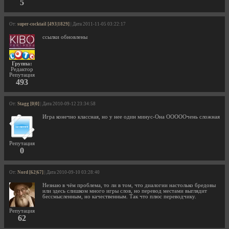
5
От:
super-cocktail [493|1829]
| Дата 2011-11-05 03:22:17
ссылки обновлены
Группа:
Редактор
Репутация
493
От:
Stagg [0|0]
| Дата 2010-09-12 23:34:58
Игра конечно классная, но у нее один минус-Она ОООООчень сложная
Репутация
0
От:
Nord [62|67]
| Дата 2010-09-10 03:28:40
Незнаю в чём проблема, то ли в том, что диалогии настолько бредовы
или здесь слишком много игры слов, но перевод местами выглядит
бессмысленным, но качественным. Так что плюс переводчику.
Репутация
62