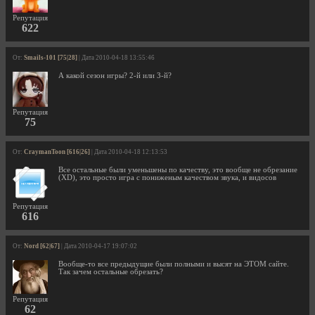
Репутация
622
От:
Smails-101 [75|28]
| Дата 2010-04-18 13:55:46
А какой сезон игры? 2-й или 3-й?
Репутация
75
От:
CraymanToon [616|26]
| Дата 2010-04-18 12:13:53
Все остальные были уменьшены по качеству, это вообще не обрезание
(XD), это просто игра с пониженым качеством звука, и видосов
Репутация
616
От:
Nord [62|67]
| Дата 2010-04-17 19:07:02
Вообще-то все предыдущие были полными и высят на ЭТОМ сайте.
Так зачем остальные обрезать?
Репутация
62