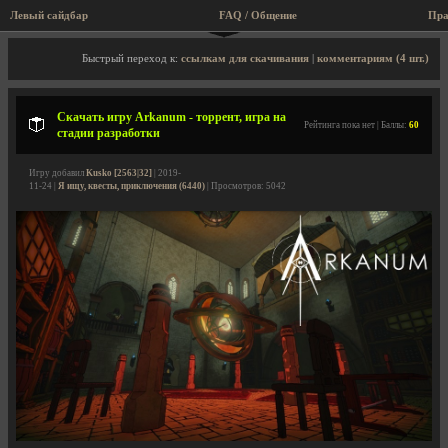
Левый сайдбар
FAQ / Общение
Пра
Описание игры, торрент, скриншоты, видео
Быстрый переход к:
ссылкам для скачивания
|
комментариям (4 шт.)
Скачать игру Arkanum - торрент, игра на
Рейтинга пока нет | Баллы:
60
стадии разработки
Игру добавил
Kusko [2563|32]
| 2019-
11-24 |
Я ищу, квесты, приключения (6440)
| Просмотров: 5042