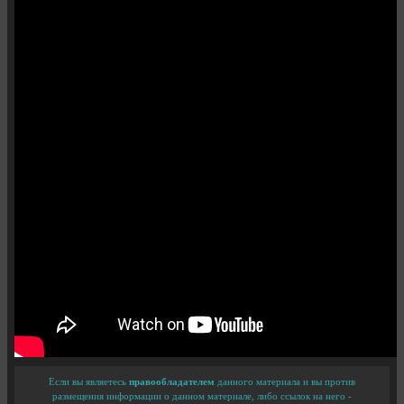
Если вы являетесь
правообладателем
данного материала и вы против
размещения информации о данном материале, либо ссылок на него -