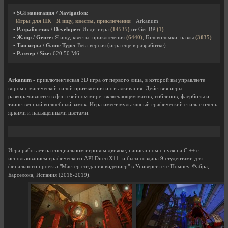
• SGi навигация / Navigation:
Игры для ПК
Я ищу, квесты, приключения
Arkanum
• Разработчик / Developer:
Инди-игра
(14535)
от GeriBP
(1)
• Жанр / Genre:
Я ищу, квесты, приключения
(6440)
; Головоломки, пазлы
(3035)
• Тип игры / Game Type:
Beta-версия (игра еще в разработке)
• Размер / Size:
620.50 Мб.
Arkanum
- приключенческая 3D игра от первого лица, в которой вы управляете
вором с магической силой притяжения и отталкивания. Действия игры
разворачиваются в фэнтезийном мире, включающем магов, гоблинов, фаерболы и
таинственный волшебный замок. Игра имеет мультяшный графический стиль с очень
яркими и насыщенными цветами.
Игра работает на специальном игровом движке, написанном с нуля на C ++ с
использованием графического API DirectX11, и была создана 9 студентами для
финального проекта "Мастер создания видеоигр" в Университете Помпеу-Фабра,
Барселона, Испания (2018-2019).