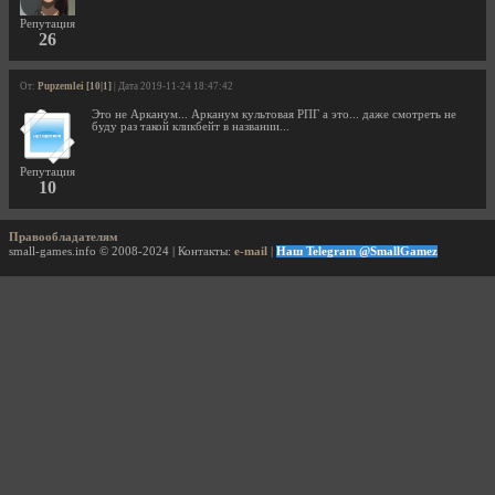
Репутация
26
От:
Pupzemlei [10|1]
| Дата 2019-11-24 18:47:42
Это не Арканум... Арканум культовая РПГ а это... даже смотреть не
буду раз такой кликбейт в названии...
Репутация
10
Правообладателям
small-games.info © 2008-2024 | Контакты:
e-mail
|
Наш Telegram @SmallGamez