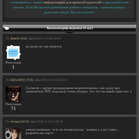
ознакомьтесь с нашей
информацией для правообладателей
и присылайте нам
письмо. Если Вы против размещения данного материала - администрация с
радостью пойдет Вам на встречу!
Комментарии игроков (4 шт.)
От:
home21 [1|4]
| Дата 2019-11-25 05:30:45
arcanum не так пишется
Репутация
1
От:
KHAARNE [71|8]
| Дата 2019-11-24 22:58:19
Согласен с двумя предыдущими коментаторами, сам сразу про
знаменитую РПГ подумал) очень обидно, что тут ни какой связи нет :(
Репутация
71
От:
elvento [26|12]
| Дата 2019-11-24 22:32:39
увидел название, чуть не поперхнулся... кликнул, а тут такое...
разрабов на горох