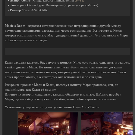
• Жанр / Genre:
Я ищу, квесты, приключения
(6441)
• Тип игры / Game Type:
Beta-версия (игра еще в разработке)
• Размер / Size:
324.64 Мб.
Marie's Room
- короткая история посвященная нетрадиционной дружбе между
двумя одноклассниками, рассказанная через воспоминания. Вы играете за Келси,
которая вспоминает комнату Мари двадцатилетней давности. Что случилось с Мари
и Келси спустя все эти годы?
Келси заходит, казалось бы, в пустую комнату. У нее есть только одна цель, и эта цель
- найти дневник Мари. Но комната не пуста. Фактически, она заполнен до краев
воспоминаниями, воспоминаниями, которым уже 20 лет, о некоторых из них Келси
хочет просто забыть, а о некоторых она вспоминает и по сей день.
Раскройте прошлое Мари и Келси, исследуя комнату Мари прошлого, или, по
крайней мере, как Келси её помнит.
Изучите их истории связанные с каждым объектом в комнате. Найдите ноутбук
Мари, где вы найдете подсказки. Узнайте, какие тайны скрывает эта комната.
Установка:
убедитесь, что у вас установлены DirectX и VCredist.