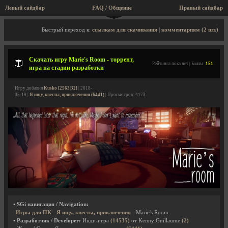
Левый сайдбар
FAQ / Общение
Правый сайдбар
Описание игры, торрент, скриншоты, видео
Быстрый переход к:
ссылкам для скачивания
|
комментариям (2 шт.)
Скачать игру Marie's Room - торрент,
Рейтинга пока нет | Баллы:
151
игра на стадии разработки
Игру добавил
Kusko [2563|32]
| 2018-
05-19 |
Я ищу, квесты, приключения (6441)
| Просмотров: 4173
• SGi навигация / Navigation:
Игры для ПК
Я ищу, квесты, приключения
Marie's Room
• Разработчик / Developer:
Инди-игра
(14535)
от Kenny Guillaume
(2)