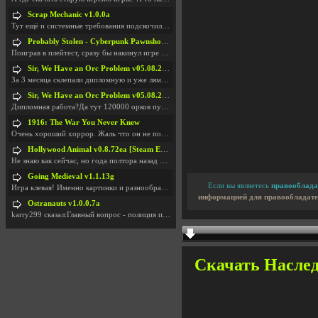
Scrap Mechanic v1.0.0a
Тут ещё и системные требования подскочили. Если не
Probably Stolen - Cyberpunk Pawnshop Simulator v048c [Playtest]
Поиграв в плейтест, сразу бы накинул игре наивысши
Sir, We Have an Orc Problem v05.08.2026
За 3 месяца склепали дипломную и уже лям двести ба
Sir, We Have an Orc Problem v05.08.2026
Дипломная работа?Да тут 120000 орков путь выбирают
1916: The War You Never Knew
Очень хороший хоррор. Жаль что он не получил должн
Hollywood Animal v0.8.72ea [Steam Early Access]
Не знаю как сейчас, но года полтора назад игра был
Going Medieval v1.1.13g
Если вы являетесь
правооблада
Игра клевая! Именно картинки и разнообразия в стро
информацией для правообладате
Ostranauts v1.0.0.7a
karry299 сказал:Главный вопрос - полиция по-прежне
Скачать Наслед