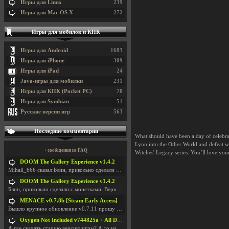
Игры для Linux
239
Игры для Mac OS X
272
Игры для мобилок и КПК
Игры для Android
1683
Игры для iPhone
309
Игры для iPad
24
Java-игры для мобилки
231
Игры для КПК (Pocket PC)
78
Игры для Symbian
51
Русские версии игр
563
Последние комментарии
What should have been a day of celebra
Lynn into the Other World and defeat wha
+ сообщения из FAQ
Witches' Legacy series. You’ll love yo
DOOM The Gallery Experience v1.4.2
Mihail_666 сказал:Блин, прикольно сделали с монетк
DOOM The Gallery Experience v1.4.2
Блин, прикольно сделали с монетками. Вернулся в св
MENACE v0.7.8b [Steam Early Access]
Вышло крупное обновление v0.7.11 прошу обновить
Oxygen Not Included v744825a + All DLC
А где скачать старую версию игры? А то на новой но