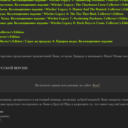
нота. Коллекционное издание / Witches Legacy 5: Slumbering Darkness. Collector's Edit
стонов. Коллекционное издание / Witches' Legacy: The Charleston Curse Collector's Edit
ыча. Коллекционное издание / Witches' Legacy 3: Hunter And The Hunted. Collector's Edi
ы. Коллекционное издание / Witches Legacy 4: The Ties That Bind. Collector's Edition
ьмы. Коллекционное издание / Witches Legacy 7: Awakening Darkness. Collector's Editio
ые дни. Коллекционное издание / Witches Legacy 8: Dark Days to Come. Collector's Edit
ollector's Edition
ector's Edition
ollector’s Edition / Страх на продажу 4: Призрак воды. Коллекционное издание
 мрачное продолжение приключений Линн, ее мужа Эдварда и маленького Импа! Новые зага
УССКОЙ ВЕРСИИ.
Вы можете скрыть всю рекламу на сайте.
Как?
нования, превратилось в настоящий кошмар, поскольку доброй ведьмой Линн овладела странн
, вам предстоит последовать за Линн в Другой Мир и разрушить то, что имеет над ней власт
ия:
ждение;
";