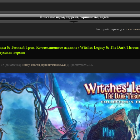
Описание игры, торрент, скриншоты, видео
Быстрый переход к:
ссылкам
ьм 6: Темный Трон. Коллекционное издание / Witches Legacy 6: The Dark Throne. C
 русская версия
-02 (обновлено) |
Я ищу, квесты, приключения (6441)
| Просмотров: 5365