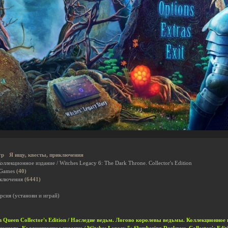
гр
Я ищу, квесты, приключения
ллекционное издание / Witches Legacy 6: The Dark Throne. Collector's Edition
 Games
(40)
иключения
(6441)
рсия (установи и играй)
tch Queen Collector's Edition / Наследие ведьм. Логово королевы ведьмы. Коллекционное