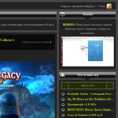
Скрыть правый сайдбар »
| Тема:
Youtube
 для скачивания
|
комментариям (0 шт.)
ВАЖНО:
Некоторые плагины в вашем
браузере могут скрывать ссылки на
скачивание.
ollector's
Рейтинга пока нет | Баллы:
4
Топ лучших игр
«
Август'26
»
Probably Stolen - Cyberpunk Pawnshop Simulator v048c [Playtest]
Sir, We Have an Orc Problem v05.08.2026
Quasimorph v1.0.562s
IRON NEST: Heavy Turret Simulator v1.0a
Core of Genesis v1.0.0-rc.4