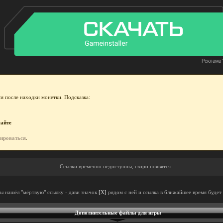
я после находки монетки. Подсказка:
сайте
рироваться
.
Ссылки временно недоступны, скоро появятся...
ты нашёл "мёртвую" ссылку - дави значок
[X]
рядом с ней и ссылка в ближайшее время будет 
Дополнительные файлы для игры