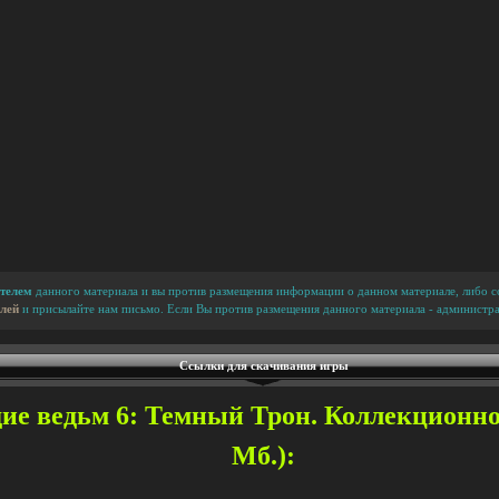
телем
данного материала и вы против размещения информации о данном материале, либо сс
лей
и присылайте нам письмо. Если Вы против размещения данного материала - администра
Ссылки для скачивания игры
ие ведьм 6: Темный Трон. Коллекционное
Мб.):