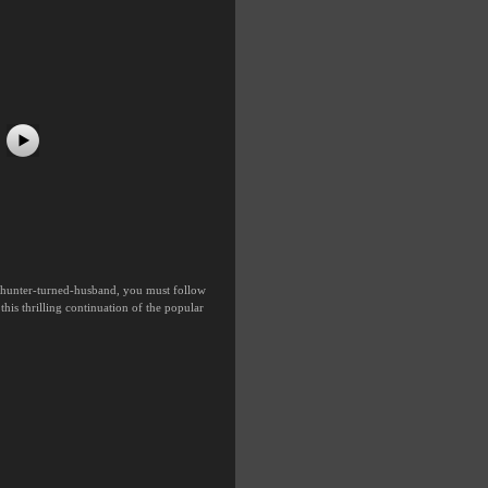
#5
#6
#7
#8
ch hunter-turned-husband, you must follow
his thrilling continuation of the popular