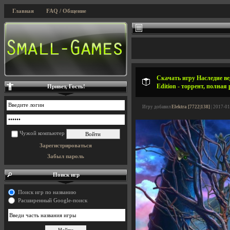
Главная
FAQ / Общение
Скачать игру Наследие вед
Edition - торрент, полная
Привет, Гость!
Игру добавил
Elektra [7722|138]
| 2017-01
Чужой компьютер
Зарегистрироваться
Забыл пароль
Поиск игр
Поиск игр по названию
Расширенный Google-поиск