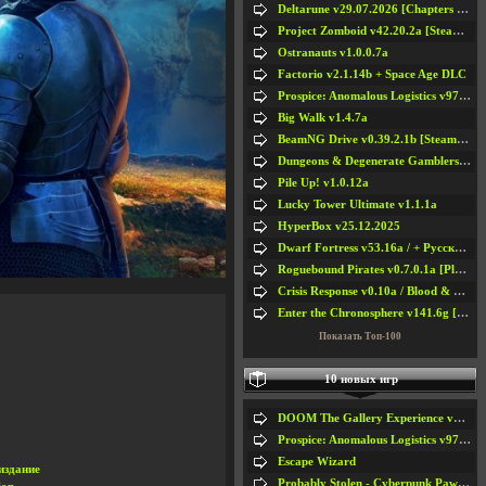
Deltarune v29.07.2026 [Chapters 1-5] / + RUS [Chapters 1-5]
Project Zomboid v42.20.2a [Steam Early Access]
Ostranauts v1.0.0.7a
Factorio v2.1.14b + Space Age DLC
Prospice: Anomalous Logistics v97 [Playtest]
Big Walk v1.4.7a
BeamNG Drive v0.39.2.1b [Steam Early Access]
Dungeons & Degenerate Gamblers v2.0.2a
Pile Up! v1.0.12a
Lucky Tower Ultimate v1.1.1a
HyperBox v25.12.2025
Dwarf Fortress v53.16a / + Русская Версия v50.12a
Roguebound Pirates v0.7.0.1a [Playtest]
Crisis Response v0.10a / Blood & Bullet
Enter the Chronosphere v141.6g [Steam Early Access]
Показать Топ-100
10 новых игр
DOOM The Gallery Experience v1.4.2
Prospice: Anomalous Logistics v97 [Playtest]
Escape Wizard
 издание
Probably Stolen - Cyberpunk Pawnshop Simulator v048c [Playtest]