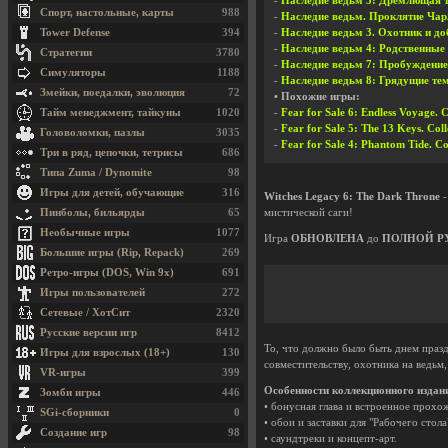
-
Наследие ведьм 5: Дремлющая тем
Спорт, настольные, карты
988
-
Наследие ведьм. Проклятие Чарль
-
Наследие ведьм 3. Охотник и доб
Tower Defense
394
-
Наследие ведьм 4: Родственные уз
Стратегии
3780
-
Наследие ведьм 7: Пробуждение Т
Симуляторы
1188
-
Наследие ведьм 8: Грядущие темн
Змейки, поедалки, эволюция
72
• Похожие игры:
-
Fear for Sale 6: Endless Voyage. C
Тайм менеджмент, тайкуны
1020
-
Fear for Sale 5: The 13 Keys. Coll
Головоломки, пазлы
3035
-
Fear for Sale 4: Phantom Tide. C
Три в ряд, цепочки, тетрисы
686
Типа Zuma / Dynomite
98
Игры для детей, обучающие
316
Witches Legacy 6: The Dark Throne
-
мистической саги!
Пинболы, бильярды
65
Необычные игры
1077
Игра
ОБНОВЛЕНА
до
ПОЛНОЙ Р
Большие игры (Rip, Repack)
269
Ретро-игры (DOS, Win 9x)
691
Игры пользователей
272
Сетевые / ХотСит
2320
Русские версии игр
8412
То, что должно было быть днем празд
Игры для взрослых (18+)
130
совместительству, охотника на ведьм
VR-игры
399
Особенности коллекционного издан
Зомби игры
446
• бонусная глава и встроенное прохо
SGi-сборники
0
• обои и заставки для "Рабочего стола
Создание игр
98
• саундтреки и концепт-арт.