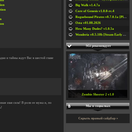
ion
ion
Big Walk v1.4.7a
tion
Core of Genesis v1.0.0-rc.4
Roguebound Pirates v0.7.0.1a [Playtest]
n
Osta v01.08.2026
ion
How Many Dudes? v1.0.5a
Wonderia v0.5.10b [Steam Early Access]
SGi рекомендует
дки и тайны ждут Вас в шестой главе
SCP: Containment Breach v1.3.11 / +
RUS v1.3.11
ая злая сила! В роли ее мужа и, по
Мы в социалках
ь!
Скрыть правый сайдбар »