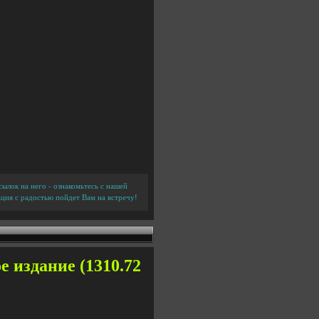
ылок на него - ознакомьтесь с нашей
ция с радостью пойдет Вам на встречу!
 издание (1310.72