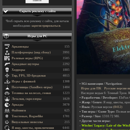
Скрыть рекламу с сайта
Чтоб скрыть всю рекламу с сайта, для начала
необходимо
зарегистрироваться
.
Игры для PC
Арканоиды
155
Платформеры (вид сбоку)
3991
Ролевые игры (RPG)
3505
Аркадные шутеры
2292
Хорроры
1885
Тир, FPS, 3D-бродилки
4015
Игры с физикой
1308
• SGi навигация / Navigation:
Песочницы (Sandbox-игры)
1404
Игры для ПК
Русские версии и
Наследие ведьм 6: Темный Трон. Ко
Техника на колесах, гонки
1223
• Разработчик / Developer:
EleFun
Леталки, скроллеры
1029
• Жанр / Genre:
Я ищу, квесты, пр
Аркады
3070
• Язык:
Русская версия
(8412)
Файтинги
625
• Тип игры / Game Type:
Полная ве
• Размер / Size:
1310.72 Мб.
Текстовые, Roguelike
1701
• Другие части игры:
Визуальные новеллы
215
-
Witches' Legacy: Lair of the Wi
Я ищу, квесты, приключения
6441