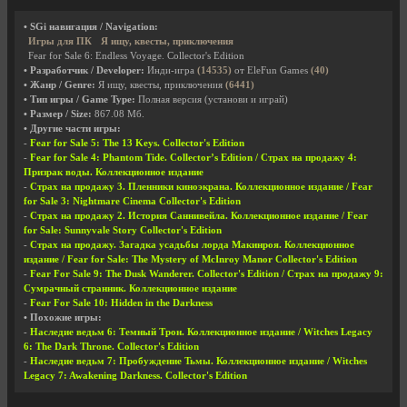
• SGi навигация / Navigation:
Игры для ПК
Я ищу, квесты, приключения
Fear for Sale 6: Endless Voyage. Collector's Edition
• Разработчик / Developer:
Инди-игра
(14535)
от EleFun Games
(40)
• Жанр / Genre:
Я ищу, квесты, приключения
(6441)
• Тип игры / Game Type:
Полная версия (установи и играй)
• Размер / Size:
867.08 Мб.
• Другие части игры:
-
Fear for Sale 5: The 13 Keys. Collector's Edition
-
Fear for Sale 4: Phantom Tide. Collector’s Edition / Страх на продажу 4:
Призрак воды. Коллекционное издание
-
Страх на продажу 3. Пленники киноэкрана. Коллекционное издание / Fear
for Sale 3: Nightmare Cinema Collector's Edition
-
Страх на продажу 2. История Саннивейла. Коллекционное издание / Fear
for Sale: Sunnyvale Story Collector's Edition
-
Страх на продажу. Загадка усадьбы лорда Макинроя. Коллекционное
издание / Fear for Sale: The Mystery of McInroy Manor Collector's Edition
-
Fear For Sale 9: The Dusk Wanderer. Collector's Edition / Страх на продажу 9:
Сумрачный странник. Коллекционное издание
-
Fear For Sale 10: Hidden in the Darkness
• Похожие игры:
-
Наследие ведьм 6: Темный Трон. Коллекционное издание / Witches Legacy
6: The Dark Throne. Collector's Edition
-
Наследие ведьм 7: Пробуждение Тьмы. Коллекционное издание / Witches
Legacy 7: Awakening Darkness. Collector's Edition