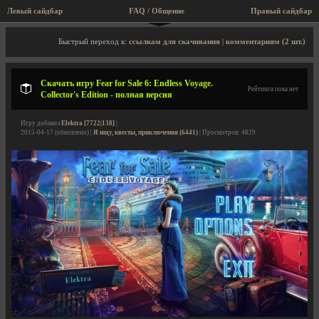
Левый сайдбар
FAQ / Общение
Правый сайдбар
Описание игры, скриншоты, видео
Быстрый переход к:
ссылкам для скачивания
|
комментариям (2 шт.)
Скачать игру Fear for Sale 6: Endless Voyage.
Рейтинга пока нет
Collector's Edition - полная версия
Игру добавил
Elektra [7722|138]
|
2015-04-17 (обновлено) |
Я ищу, квесты, приключения (6441)
| Просмотров: 4829