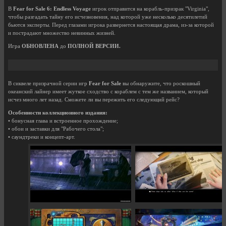
В
Fear for Sale 6: Endless Voyage
игрок отправится на корабль-призрак "Virginia",
чтобы разгадать тайну его исчезновения, над которой уже несколько десятилетий
бьются эксперты. Перед глазами игрока развернется настоящая драма, из-за которой
и пострадают множество невинных жизней.
Игра
ОБНОВЛЕНА
до
ПОЛНОЙ ВЕРСИИ.
В сиквеле призрачной серии игр
Fear for Sale
вы обнаружите, что роскошный
океанский лайнер имеет жуткое сходство с кораблем с тем же названием, который
исчез много лет назад. Сможете ли вы пережить его следующий рейс?
Особенности коллекционного издания:
• бонусная глава и встроенное прохождение;
• обои и заставки для "Рабочего стола";
• саундтреки и концепт-арт.