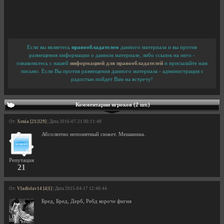
Если вы являетесь
правообладателем
данного материала и вы против
размещения информации о данном материале, либо ссылок на него -
ознакомьтесь с нашей
информацией для правообладателей
и присылайте нам
письмо. Если Вы против размещения данного материала - администрация с
радостью пойдет Вам на встречу!
Комментарии игроков (2 шт.)
От:
Xenia [21|329]
| Дата 2016-07-21 00:11:48
Абсолютно непонятный сюжет. Мешанина.
Репутация
21
От:
Vladislav14 [4|1]
| Дата 2015-04-17 12:40:44
Бред, Бред, Дерб, Ребд короче фигня