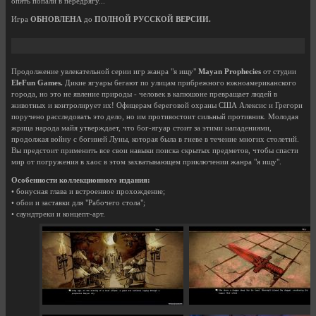
опять попали в передрягу...
Игра
ОБНОВЛЕНА
до
ПОЛНОЙ РУССКОЙ ВЕРСИИ.
Продолжение увлекательной серии игр жанра "я ищу"
Mayan Prophecies
от студии
EleFun Games.
Дикие ягуары бегают по улицам прибрежного южноамериканского
города, но это не явление природы - человек в капюшоне превращает людей в
животных и контролирует их! Офицерам береговой охраны США Алексис и Грегори
поручено расследовать это дело, но им противостоит сильный противник. Молодая
жрица народа майя утверждает, что бог-ягуар стоит за этими нападениями,
продолжая войну с богиней Луны, которая была в гневе в течение многих столетий.
Вы предстоит применить все свои навыки поиска скрытых предметов, чтобы спасти
мир от погружения в хаос в этом захватывающем приключении жанра "я ищу".
Особенности коллекционного издания:
• бонусная глава и встроенное прохождение;
• обои и заставки для "Рабочего стола";
• саундтреки и концепт-арт.