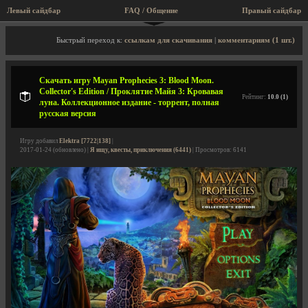
Левый сайдбар
FAQ / Общение
Правый сайдбар
Описание игры, торрент, скриншоты, видео
Быстрый переход к:
ссылкам для скачивания
|
комментариям (1 шт.)
Скачать игру Mayan Prophecies 3: Blood Moon.
Collector's Edition / Проклятие Майя 3: Кровавая
Рейтинг:
10.0 (1)
луна. Коллекционное издание - торрент, полная
русская версия
Игру добавил
Elektra [7722|138]
|
2017-01-24 (обновлено) |
Я ищу, квесты, приключения (6441)
| Просмотров: 6141