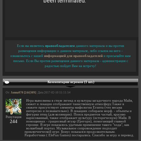
Если вы являетесь
правообладателем
данного материала и вы против
размещения информации о данном материале, либо ссылок на него -
ознакомьтесь с нашей
информацией для правообладателей
и присылайте нам
письмо. Если Вы против размещения данного материала - администрация с
радостью пойдет Вам на встречу!
Комментарии игроков (1 шт.)
От:
Janna070 [244|309]
| Дата 2017-02-10 15:11:54
Игра выполнена в стиле легенд и культуры загадочного народа Майя,
сюжет и локации отображают таинственную атмосферу.Также в
сюжете присутствует элементы мифологии Египта (что весьма
интересно и познавательно). В локациях собираем морф. - объекты и
фигурки птиц (для коллекции). Поиск предметов частый, красиво
Репутация
нарисованный, также отображает культуру (историческую) Майя. В
244
помощниках - грациозный ягуар (Грегори), помогающий главной
героине. В игре показалось удачным применение такого "хода", как
волшебный портал. Музыкальное сопровождение подходит
приключенческой игре. Бонус показался продолжительным.
Разработчики ( EleFun Games) постарались. Спасибо за игру и перевод.