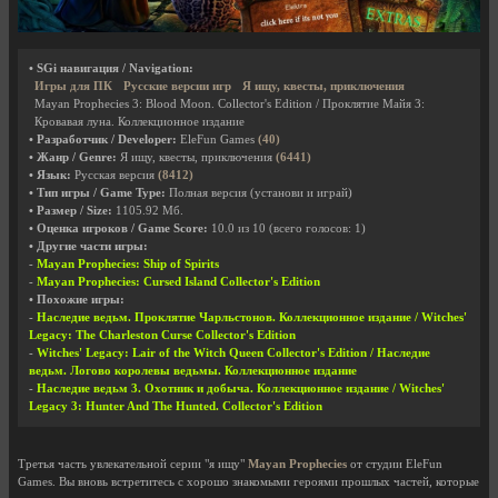
• SGi навигация / Navigation:
Игры для ПК
Русские версии игр
Я ищу, квесты, приключения
Mayan Prophecies 3: Blood Moon. Collector's Edition / Проклятие Майя 3:
Кровавая луна. Коллекционное издание
• Разработчик / Developer:
EleFun Games
(40)
• Жанр / Genre:
Я ищу, квесты, приключения
(6441)
• Язык:
Русская версия
(8412)
• Тип игры / Game Type:
Полная версия (установи и играй)
• Размер / Size:
1105.92 Мб.
• Оценка игроков / Game Score:
10.0
из
10
(всего голосов:
1
)
• Другие части игры:
-
Mayan Prophecies: Ship of Spirits
-
Mayan Prophecies: Cursed Island Collector's Edition
• Похожие игры:
-
Наследие ведьм. Проклятие Чарльстонов. Коллекционное издание / Witches'
Legacy: The Charleston Curse Collector's Edition
-
Witches' Legacy: Lair of the Witch Queen Collector's Edition / Наследие
ведьм. Логово королевы ведьмы. Коллекционное издание
-
Наследие ведьм 3. Охотник и добыча. Коллекционное издание / Witches'
Legacy 3: Hunter And The Hunted. Collector's Edition
Третья часть увлекательной серии "я ищу"
Mayan Prophecies
от студии EleFun
Games. Вы вновь встретитесь с хорошо знакомыми героями прошлых частей, которые