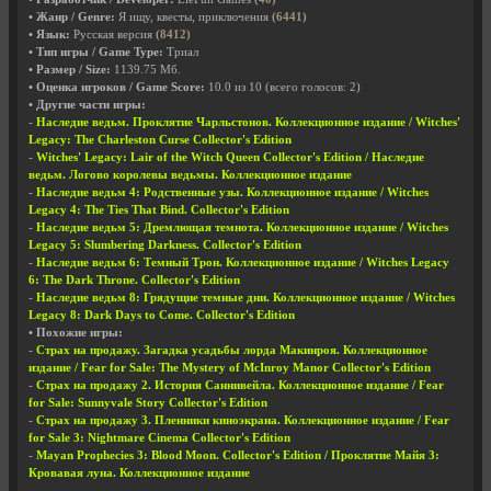
• Жанр / Genre:
Я ищу, квесты, приключения
(6441)
• Язык:
Русская версия
(8412)
• Тип игры / Game Type:
Триал
• Размер / Size:
1139.75 Мб.
• Оценка игроков / Game Score:
10.0
из
10
(всего голосов:
2
)
• Другие части игры:
-
Наследие ведьм. Проклятие Чарльстонов. Коллекционное издание / Witches'
Legacy: The Charleston Curse Collector's Edition
-
Witches' Legacy: Lair of the Witch Queen Collector's Edition / Наследие
ведьм. Логово королевы ведьмы. Коллекционное издание
-
Наследие ведьм 4: Родственные узы. Коллекционное издание / Witches
Legacy 4: The Ties That Bind. Collector's Edition
-
Наследие ведьм 5: Дремлющая темнота. Коллекционное издание / Witches
Legacy 5: Slumbering Darkness. Collector's Edition
-
Наследие ведьм 6: Темный Трон. Коллекционное издание / Witches Legacy
6: The Dark Throne. Collector's Edition
-
Наследие ведьм 8: Грядущие темные дни. Коллекционное издание / Witches
Legacy 8: Dark Days to Come. Collector's Edition
• Похожие игры:
-
Страх на продажу. Загадка усадьбы лорда Макинроя. Коллекционное
издание / Fear for Sale: The Mystery of McInroy Manor Collector's Edition
-
Страх на продажу 2. История Саннивейла. Коллекционное издание / Fear
for Sale: Sunnyvale Story Collector's Edition
-
Страх на продажу 3. Пленники киноэкрана. Коллекционное издание / Fear
for Sale 3: Nightmare Cinema Collector's Edition
-
Mayan Prophecies 3: Blood Moon. Collector's Edition / Проклятие Майя 3:
Кровавая луна. Коллекционное издание