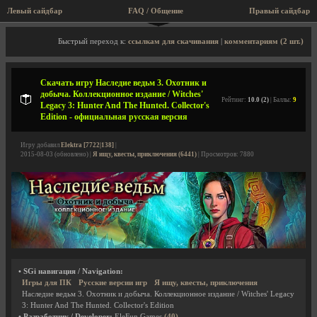
Левый сайдбар
FAQ / Общение
Правый сайдбар
Описание игры, скриншоты, видео
Быстрый переход к:
ссылкам для скачивания
|
комментариям (2 шт.)
Скачать игру Наследие ведьм 3. Охотник и
добыча. Коллекционное издание / Witches'
Рейтинг:
10.0 (2)
| Баллы:
9
Legacy 3: Hunter And The Hunted. Collector's
Edition - официальная русская версия
Игру добавил
Elektra [7722|138]
|
2015-08-03 (обновлено) |
Я ищу, квесты, приключения (6441)
| Просмотров: 7880
• SGi навигация / Navigation:
Игры для ПК
Русские версии игр
Я ищу, квесты, приключения
Наследие ведьм 3. Охотник и добыча. Коллекционное издание / Witches' Legacy
3: Hunter And The Hunted. Collector's Edition
• Разработчик / Developer:
EleFun Games
(40)