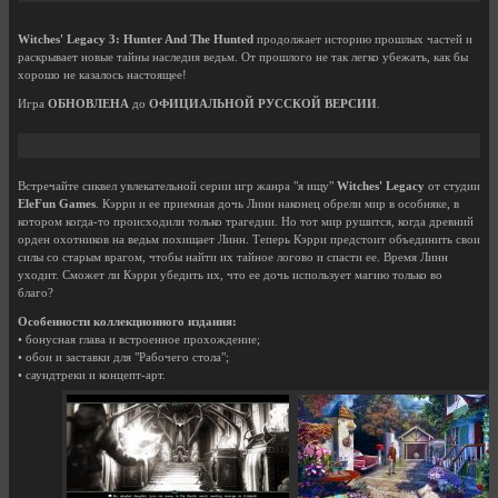
Witches' Legacy 3: Hunter And The Hunted
продолжает историю прошлых частей и
раскрывает новые тайны наследия ведьм. От прошлого не так легко убежать, как бы
хорошо не казалось настоящее!
Игра
ОБНОВЛЕНА
до
ОФИЦИАЛЬНОЙ РУССКОЙ ВЕРСИИ
.
Встречайте сиквел увлекательной серии игр жанра "я ищу"
Witches' Legacy
от студии
EleFun Games
. Кэрри и ее приемная дочь Линн наконец обрели мир в особняке, в
котором когда-то происходили только трагедии. Но тот мир рушится, когда древний
орден охотников на ведьм похищает Линн. Теперь Кэрри предстоит объединить свои
силы со старым врагом, чтобы найти их тайное логово и спасти ее. Время Линн
уходит. Сможет ли Кэрри убедить их, что ее дочь использует магию только во
благо?
Особенности коллекционного издания:
• бонусная глава и встроенное прохождение;
• обои и заставки для "Рабочего стола";
• саундтреки и концепт-арт.