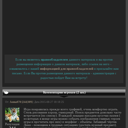
Если вы являетесь
правообладателем
данного материала и вы против
размещения информации о данном материале, либо ссылок на него -
ознакомьтесь с нашей
информацией для правообладателей
и присылайте нам
письмо. Если Вы против размещения данного материала - администрация с
радостью пойдет Вам на встречу!
Комментарии игроков (2 шт.)
От:
Janna070 [244|309]
| Дата 2015-08-27 18:18:25
Игра понравилась прежде всего графикой, очень комфортно играть.
Стиль рисования хорош, гламурный. Поиск предметов довольно часто
встречается (по списку). В каждой локации находим кусочки пазлов (
из которых в конце игры можно собрать изображения главных героев
игры и прочитать про них) и морфинг - объекты. Забавный чёртик
Репутация
Лини - помощник в трудных ситуациях (достать нужный предмет).