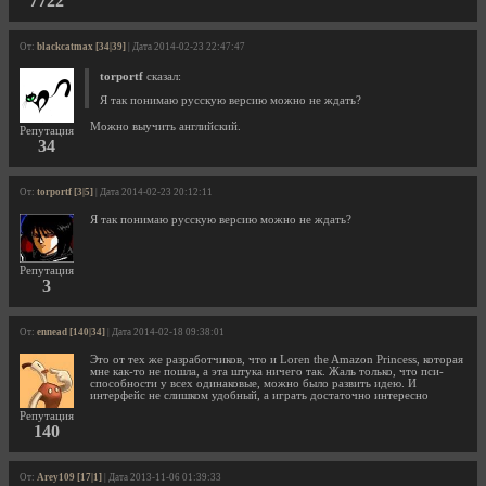
7722
От:
blackcatmax [34|39]
| Дата 2014-02-23 22:47:47
torportf
сказал:
Я так понимаю русскую версию можно не ждать?
Можно выучить английский.
Репутация
34
От:
torportf [3|5]
| Дата 2014-02-23 20:12:11
Я так понимаю русскую версию можно не ждать?
Репутация
3
От:
ennead [140|34]
| Дата 2014-02-18 09:38:01
Это от тех же разработчиков, что и Loren the Amazon Princess, которая
мне как-то не пошла, а эта штука ничего так. Жаль только, что пси-
способности у всех одинаковые, можно было развить идею. И
интерфейс не слишком удобный, а играть достаточно интересно
Репутация
140
От:
Arey109 [17|1]
| Дата 2013-11-06 01:39:33