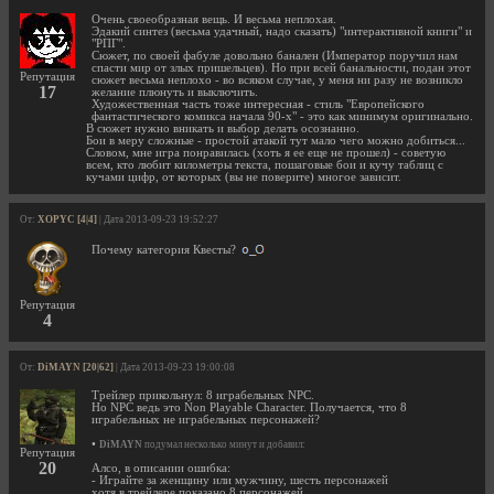
Очень своеобразная вещь. И весьма неплохая.
Эдакий синтез (весьма удачный, надо сказать) "интерактивной книги" и
"РПГ".
Сюжет, по своей фабуле довольно банален (Император поручил нам
спасти мир от злых пришельцев). Но при всей банальности, подан этот
Репутация
сюжет весьма неплохо - во всяком случае, у меня ни разу не возникло
17
желание плюнуть и выключить.
Художественная часть тоже интересная - стиль "Европейского
фантастического комикса начала 90-х" - это как минимум оригинально.
В сюжет нужно вникать и выбор делать осознанно.
Бои в меру сложные - простой атакой тут мало чего можно добиться...
Словом, мне игра понравилась (хоть я ее еще не прошел) - советую
всем, кто любит километры текста, пошаговые бои и кучу таблиц с
кучами цифр, от которых (вы не поверите) многое зависит.
От:
XOPYC [4|4]
| Дата 2013-09-23 19:52:27
Почему категория Квесты?
Репутация
4
От:
DiMAYN [20|62]
| Дата 2013-09-23 19:00:08
Трейлер прикольнул: 8 играбельных NPC.
Но NPC ведь это Non Playable Character. Получается, что 8
играбельных не играбельных персонажей?
•
DiMAYN
подумал несколько минут и добавил:
Репутация
20
Алсо, в описании ошибка:
- Играйте за женщину или мужчину, шесть персонажей
хотя в трейлере показано 8 персонажей.