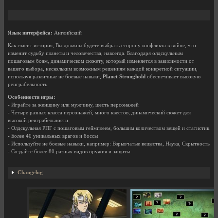
Язык интерфейса:
Английский
Как гласит история, Вы должны будете выбрать сторону конфликта в войне, что
изменит судьбу планеты и человечества, навсегда. Благодаря олдскульным
пошаговым боям, динамическом сюжету, который изменяется в зависимости от
вашего выбора, нескольким возможным решениям каждой конкретной ситуации,
используя различные не боевые навыки,
Planet Stronghold
обеспечивает высокую
реиграбельность.
Особенности игры:
- Играйте за женщину или мужчину, шесть персонажей
- Четыре разных класса персонажей, много квестов, динамический сюжет для
высокой реиграбельности
- Олдскульная РПГ с пошаговым геймплеем, большим количеством вещей и статистик
- Более 40 уникальных врагов и боссы
- Используйте не боевые навыки, например: Взрывчатые вещества, Наука, Скрытность
- Создайте более 80 разных видов оружия и защиты
Changelog