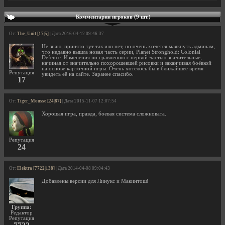
Комментарии игроков (9 шт.)
От:
The_Unit [17|5]
| Дата 2016-04-12 09:46:37
Не знаю, принято тут так или нет, но очень хочется маякнуть админам,
что недавно вышла новая часть серии, Planet Stronghold: Colonial
Defence. Изменения по сравнению с первой частью значительные,
начиная от значительно похорошевшей рисовки и заканчивая боёвкой
на основе карточной игры. Очень хотелось бы в ближайшее время
Репутация
увидеть её на сайте. Заранее спасибо.
17
От:
Tiger_Mousse [24|87]
| Дата 2015-11-07 12:07:54
Хорошая игра, правда, боевая система сложновата.
Репутация
24
От:
Elektra [7722|138]
| Дата 2014-04-08 09:04:43
Добавлены версии для Линукс и Макинтош!
Группа:
Редактор
Репутация