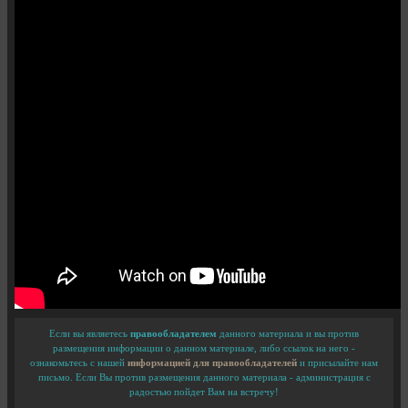
Если вы являетесь
правообладателем
данного материала и вы против
размещения информации о данном материале, либо ссылок на него -
ознакомьтесь с нашей
информацией для правообладателей
и присылайте нам
письмо. Если Вы против размещения данного материала - администрация с
радостью пойдет Вам на встречу!