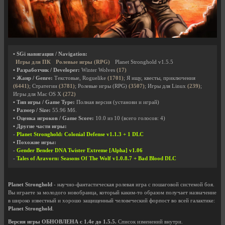
• SGi навигация / Navigation:
Игры для ПК
Ролевые игры (RPG)
Planet Stronghold v1.5.5
• Разработчик / Developer:
Winter Wolves
(17)
• Жанр / Genre:
Текстовые, Roguelike
(1701)
; Я ищу, квесты, приключения
(6441)
; Стратегии
(3781)
; Ролевые игры (RPG)
(3507)
; Игры для Linux
(239)
;
Игры для Mac OS X
(272)
• Тип игры / Game Type:
Полная версия (установи и играй)
• Размер / Size:
55.96 Мб.
• Оценка игроков / Game Score:
10.0
из
10
(всего голосов:
4
)
• Другие части игры:
-
Planet Stronghold: Colonial Defense v1.1.3 + 1 DLC
• Похожие игры:
-
Gender Bender DNA Twister Extreme [Alpha] v1.06
-
Tales of Aravorn: Seasons Of The Wolf v1.0.8.7 + Bad Blood DLC
Planet Stronghold
- научно-фантастическая ролевая игра с пошаговой системой боя.
Вы играете за молодого новобранца, который каким-то образом получает назначение
в широко известный и хорошо защищенный человеческий форпост во всей галактике:
Planet Stronghold
.
Версия игры ОБНОВЛЕНА с 1.4е до 1.5.5.
Список изменений внутри.