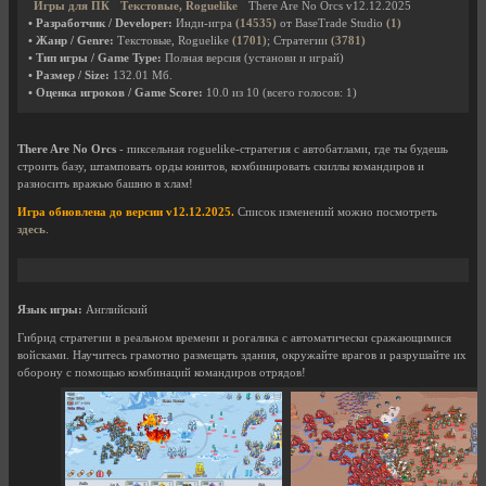
Игры для ПК
Текстовые, Roguelike
There Are No Orcs v12.12.2025
• Разработчик / Developer:
Инди-игра
(14535)
от BaseTrade Studio
(1)
• Жанр / Genre:
Текстовые, Roguelike
(1701)
; Стратегии
(3781)
• Тип игры / Game Type:
Полная версия (установи и играй)
• Размер / Size:
132.01 Мб.
• Оценка игроков / Game Score:
10.0
из
10
(всего голосов:
1
)
There Are No Orcs
- пиксельная roguelike-стратегия с автобатлами, где ты будешь
строить базу, штамповать орды юнитов, комбинировать скиллы командиров и
разносить вражью башню в хлам!
Игра обновлена до версии v12.12.2025.
Список изменений можно посмотреть
здесь
.
Язык игры:
Английский
Гибрид стратегии в реальном времени и рогалика с автоматически сражающимися
войсками. Научитесь грамотно размещать здания, окружайте врагов и разрушайте их
оборону с помощью комбинаций командиров отрядов!