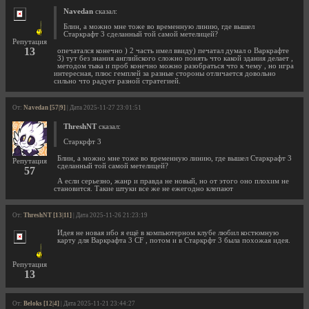
Navedan
сказал:
Блин, а можно мне тоже во временную линию, где вышел
Старкрафт 3 сделанный той самой метелицей?
Репутация
13
опечатался конечно ) 2 часть имел ввиду) печатал думал о Варкрафте
3) тут без знания английского сложно понять что какой здания делает ,
методом тыка и проб конечно можно разобраться что к чему , но игра
интересная, плюс гемплей за разные стороны отличается довольно
сильно что радует разной стратегией.
От:
Navedan [57|9]
| Дата 2025-11-27 23:01:51
ThreshNT
сказал:
Старкрфт 3
Блин, а можно мне тоже во временную линию, где вышел Старкрафт 3
Репутация
сделанный той самой метелицей?
57
А если серьезно, жанр и правда не новый, но от этого оно плохим не
становится. Такие штуки все же не ежегодно клепают
От:
ThreshNT [13|11]
| Дата 2025-11-26 21:23:19
Идея не новая ибо я ещё в компьютерном клубе любил костюмную
карту для Варкрафта 3 CF , потом и в Старкрфт 3 была похожая идея.
Репутация
13
От:
Beloks [12|4]
| Дата 2025-11-21 23:44:27