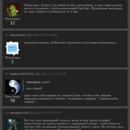
Прикольно. Думал, что какой-то айдл автокликер, а надо прям думать,
как все соеденить, чтобы нормальный баф был. Прикольные механики,
но надо немного разбираться че и как.
Репутация
12
От:
Ghostok [5|5]
| Дата 2025-11-12 11:48:43
классная игрушка, любителям стратежка и рогаликов рекомендую
Репутация
5
От:
Sanders2100 [70|25]
| Дата 2025-11-11 13:27:18
surrogate
сказал:
раса людей
орки сами себя орками не считают) они считают себя людьми.
Репутация
кампании называются забавно "исправлять дварфов", "цивилизовать
70
эльфов"...
От:
surrogate [12|5]
| Дата 2025-11-10 22:37:35
Вот это уже правильный подход, когда в игре происходящей
практически на одном экране и с одинаковой целью - чтобы было не
скучно тебе на каждый уровень выдают нового героя. Но почему раса
людей выглядит как семейка пеглинов?)))