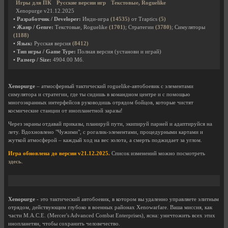
Игры для ПК
Русские версии игр
Текстовые, Roguelike
Xenopurge v21.12.2025
• Разработчик / Developer:
Инди-игра
(14535)
от Traptics
(5)
• Жанр / Genre:
Текстовые, Roguelike
(1701)
; Стратегии
(3780)
; Симуляторы
(1188)
• Язык:
Русская версия
(8412)
• Тип игры / Game Type:
Полная версия (установи и играй)
• Размер / Size:
4904.00 Мб.
Xenopurge
– атмосферный тактический roguelike-автобоевик с элементами
симулятора и стратегии, где ты сидишь в командном центре и с помощью
многоэкранных интерфейсов руководишь отрядом бойцов, которые чистят
космические станции от инопланетной заразы!
Через экраны отдавай приказы, планируй пути, экипируй парней и адаптируйся на
лету. Вдохновлено "Чужими", с рогалик-элементами, процедурными картами и
жуткой атмосферой – каждый ход на вес золота, а смерть поджидает за углом.
Игра обновлена до версии v21.12.2025.
Список изменений можно посмотреть
здесь
.
Xenopurge
- это тактический автобоевик, в котором вы удаленно управляете элитным
отрядом, действующим глубоко в военных районах Xenowarfare. Ваша миссия, как
части M.A.C.E. (Mercer's Advanced Combat Enterprises), ясна: уничтожить всех этих
инопланетян, чтобы сохранить человечество.