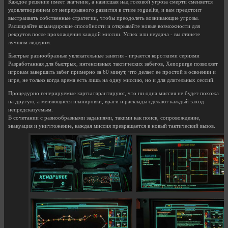
Каждое решение имеет значение, а нависшая над головой угроза смерти сменяется
удовлетворением от непрерывного развития в стиле roguelite, и вам предстоит
выстраивать собственные стратегии, чтобы преодолеть возникающие угрозы.
Расширяйте командирские способности и открывайте новые возможности для
рекрутов после прохождения каждой миссии. Успех или неудача - вы станете
лучшим лидером.
Быстрые разнообразные увлекательные занятия - играется короткими сериями
Разработанная для быстрых, интенсивных тактических забегов, Xenopurge позволяет
игрокам завершить забег примерно за 60 минут, что делает ее простой в освоении и
игре, не только когда время есть лишь на одну миссию, но и для длительных сессий.
Процедурно генерируемые карты гарантируют, что ни одна миссия не будет похожа
на другую, а меняющиеся планировки, враги и расклады сделают каждый заход
непредсказуемым.
В сочетании с разнообразными заданиями, такими как поиск, сопровождение,
эвакуация и уничтожение, каждая миссия превращается в новый тактический вызов.