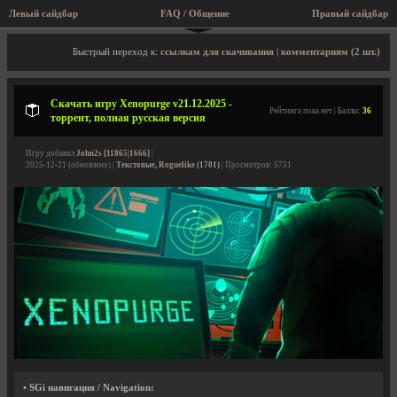
Левый сайдбар
FAQ / Общение
Правый сайдбар
Описание игры, торрент, скриншоты, видео
Быстрый переход к:
ссылкам для скачивания
|
комментариям (2 шт.)
Скачать игру Xenopurge v21.12.2025 -
Рейтинга пока нет | Баллы:
36
торрент, полная русская версия
Игру добавил
John2s [11865|1666]
|
2025-12-21 (обновлено) |
Текстовые, Roguelike (1701)
| Просмотров: 5731
• SGi навигация / Navigation: