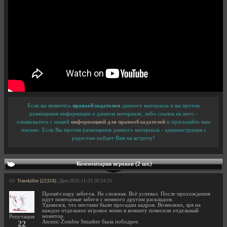
Если вы являетесь
правообладателем
данного материала и вы против
размещения информации о данном материале, либо ссылок на него -
ознакомьтесь с нашей
информацией для правообладателей
и присылайте нам
письмо. Если Вы против размещения данного материала - администрация с
радостью пойдет Вам на встречу!
Комментарии игроков (2 шт.)
От:
Timekiller [22|118]
| Дата 2025-11-23 18:24:25
Прошёл пару забегов. Не сложная. Всё успевал. После прохождения
идут повторные забеги с немного другим раскладом.
Удивился, что местами были просадки кадров. Возможно, зря на
каждое отдельное игровое меню в комнату повесили отдельный
монитор.
Репутация
Atomic Zombie Smasher была пободрее.
22