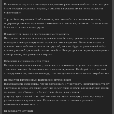
На нескольких экранах компьютеров вы увидите расположение объектов, по которым
будут передвигаться ваши отряды, и сможете направлять их на поиск, возврат и
уничтожение.
Угроза Xeno неумолима. Чтобы выжить, вам понадобятся отточенная тактика,
модернизированное снаряжение и готовность к самопожертвованию. Вы не на поле
боя - но их жизни в ваших руках.
Вы отдаете приказы, а они сражаются за свою жизнь
Вместо классического вида сверху вниз на поле боя вы управляете из удаленного
командного центра в окружении экранов и потоков данных. Вы можете отдавать
приказы своим войскам из списка инструкций, но у вас будет ограниченный набор
прямых указаний для воздействия на поле боя. Xenopurge - это скорее предвидение и
планирование, чем реакция и контроль.
Набирайте и снаряжайте свой отряд
По мере прохождения миссии у вас появится возможность привлечь в отряд новых
членов со своими собственными тактическими приемами. Подбирайте их под свой
стиль руководства, создавая команду, отвечающую вашим тактическим потребностям.
Насладитесь напряженным тактическим автобоевиком
Вы возглавляете свои войска, чтобы выслеживать и уничтожать инопланетную угрозу
в глубинах космоса. Зловещие, мрачные космические корабли, вдохновленные такими
фильмами, как «Чужой» и «Космический Халк», в сочетании с
ретрофутуристической эстетикой создают жуткую атмосферу ужаса, где каждое
решение кажется критическим. Речь идет не только о тактике - речь идет о
выживании в неизвестности.
Продолжайте улучшать