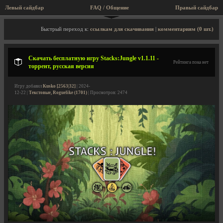
Левый сайдбар
FAQ / Общение
Правый сайдбар
Описание игры, торрент, скриншоты, видео
Быстрый переход к:
ссылкам для скачивания
|
комментариям (0 шт.)
Скачать бесплатную игру Stacks:Jungle v1.1.11 -
Рейтинга пока нет
торрент, русская версия
Игру добавил
Kusko [2563|32]
| 2024-
12-22 |
Текстовые, Roguelike (1701)
| Просмотров: 2474