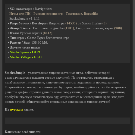
• SGi навигация / Navigation:
Игры для ПК
Русские версии игр
Текстовые, Roguelike
Stacks:Jungle v1.1.11
• Разработчик / Developer:
Инди-игра
(14535)
от Stacks:Engine
(3)
• Жанр / Genre:
Текстовые, Roguelike
(1701)
; Спорт, настольные, карты
(988)
• Язык:
Русская версия
(8412)
• Тип игры / Game Type:
Бесплатная игра
• Размер / Size:
138.80 Мб.
• Другие части игры:
-
Stacks:Space v1.0.21
-
Stacks:Village v1.1.10
Stacks:Jungle
- увлекательная мирная карточная игра, действие которой
разворачивается в пышном сердце джунглей. Приготовьтесь отправиться в
незабываемое путешествие, наполненное кратом, заданиями и исследованиями.
Открывайте новые карты с помощью бустеров, комбинируйте их, чтобы открывать
рецепты крафта, стройте удивительные сооружения, собирайте верных спутников,
пробуйте вкусную экзотическую еду, отправляться в неизведанные края, заводите
новых друзей, обнаруживайте спрятанные сокровища и многое другое!
На
русском
языке.
Ключевые особенности: