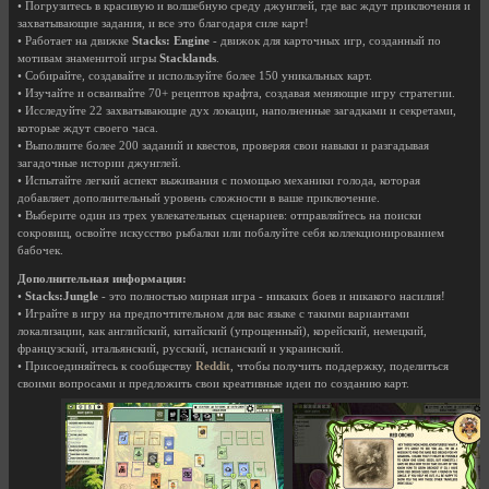
• Погрузитесь в красивую и волшебную среду джунглей, где вас ждут приключения и
захватывающие задания, и все это благодаря силе карт!
• Работает на движке
Stacks: Engine
- движок для карточных игр, созданный по
мотивам знаменитой игры
Stacklands
.
• Собирайте, создавайте и используйте более 150 уникальных карт.
• Изучайте и осваивайте 70+ рецептов крафта, создавая меняющие игру стратегии.
• Исследуйте 22 захватывающие дух локации, наполненные загадками и секретами,
которые ждут своего часа.
• Выполните более 200 заданий и квестов, проверяя свои навыки и разгадывая
загадочные истории джунглей.
• Испытайте легкий аспект выживания с помощью механики голода, которая
добавляет дополнительный уровень сложности в ваше приключение.
• Выберите один из трех увлекательных сценариев: отправляйтесь на поиски
сокровищ, освойте искусство рыбалки или побалуйте себя коллекционированием
бабочек.
Дополнительная информация:
•
Stacks:Jungle
- это полностью мирная игра - никаких боев и никакого насилия!
• Играйте в игру на предпочтительном для вас языке с такими вариантами
локализации, как английский, китайский (упрощенный), корейский, немецкий,
французский, итальянский, русский, испанский и украинский.
• Присоединяйтесь к сообществу
Reddit
, чтобы получить поддержку, поделиться
своими вопросами и предложить свои креативные идеи по созданию карт.