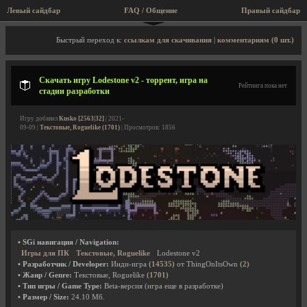
Левый сайдбар
FAQ / Общение
Правый сайдбар
Описание игры, торрент, скриншоты, видео
Быстрый переход к:
ссылкам для скачивания
|
комментариям (0 шт.)
Скачать игру Lodestone v2 - торрент, игра на
Рейтинга пока нет
стадии разработки
Игру добавил
Kusko [2563|32]
| 2021-
09-09 |
Текстовые, Roguelike (1701)
| Просмотров: 1856
• SGi навигация / Navigation:
Игры для ПК
Текстовые, Roguelike
Lodestone v2
• Разработчик / Developer:
Инди-игра
(14535)
от ThingOnItsOwn
(2)
• Жанр / Genre:
Текстовые, Roguelike
(1701)
• Тип игры / Game Type:
Beta-версия (игра еще в разработке)
• Размер / Size:
24.10 Мб.