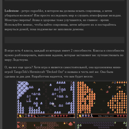
Lodestone
- ретро roguelike, в котором вы должны искать сокровища, а затем
убираться восвояси! Или просто исследовать мир и слушать атмосферные мелодии.
Монстры свирепы! Атака и здоровье тоже улучшаются, но главное - время.
Используйте компас, чтобы найти сокровища, затем заберите их и постарайтесь
вернуться домой, пока подземелье не заполнили демоны.
В игре есть 4 класса, каждый из которых имеет 2 способности. Классы и способности
нужно разблокировать, выполняя задания, которые заставляют вас путешествовать по
миру Лодстоуна.
О, вы все еще здесь? Хотя игра и является самостоятельной, она вдохновлена мини-
игрой TangoTek's Hermitcraft "Decked Out" и названа в честь неё же. Она была
сделана за два дня. Разработчик надеется, что вам будет весело.