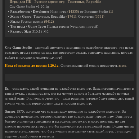
Игры для ПК
Русские версии игр
Текстовые, Roguelike
City Game Studio v1.20.1g
• Разработчик / Developer:
Инди-игра
(14535)
от Binogure Studio
(1)
• Жанр / Genre:
Текстовые, Roguelike
(1701)
; Стратегии
(3781)
• Язык:
Русская версия
(8412)
• Тип игры / Game Type:
Полная версия (установи и играй)
• Размер / Size:
315.19 Мб.
City Game Studio
- занятный симулятор компании по разработке видеоигр, где начав
создавать игры в своем гараже, вам предстоит создать успешную компанию, которая
войдет в историю компьютерных игр!
Игра обновлена до версии 1.20.1g.
Список изменений можно посмотреть
здесь
.
Вы - основатель вашей компании по разработке видеоигр. Ваша история начинается в
ваших руках, в вашем гараже, или вы можете думать в большем масштабе покупая
личный офис. В конечном счете, это - ваши решения, которые будут приносить вашей
студии успех и которые оставят след в истории видеоигр.
Январь 1975, вы только что создали вашу компанию по разработке видеоигр. Вы
арендуете помещение, которое позволяет вам создать вашу первую игру. Ваши игры
быстро становятся успешными и вы должны переехать в место получше, но вам
сложно пересечь весь город что-бы переместиться в следующий офис. В один миг вы
нанимаете художников, что-бы улучшить визуальную часть вашей игры. Затем идут
туда-же разработчики и тестеры.