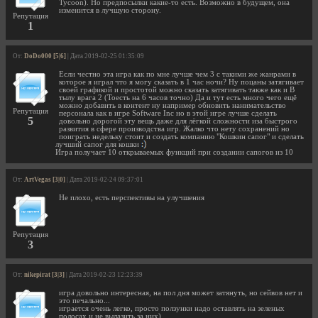
Tycoon). Но предпосылки какие-то есть. Возможно в будущем, она
изменится в лучшую сторону.
Репутация
1
От:
DoDo000 [5|6]
| Дата 2019-02-25 01:35:09
Если честно эта игра как по мне лучше чем 3 с такими же жанрами в
которое я играл что я могу сказать в 1 час ночи? Ну поцаны затягивает
своей графикой и простотой можно сказать затягивать также как и В
тылу врага 2 (Тоесть на 6 часов точно) Да и тут есть много чего ещё
можно добавить в контент ну например обновить нанимательство
Репутация
персонала как в игре Software Inc но в этой игре лучше сделать
5
довольно дорогой эту вещь даже для лёгкой сложности иза быстрого
развития в сфере производства игр. Жалко что нету сохранений но
поиграть недельку стоит и создать компанию "Кошкин сапог" и сделать
лучший сапог для кошки
Игра получает 10 открываемых функций при создании сапогов из 10
От:
ArtVegas [3|0]
| Дата 2019-02-24 09:37:01
Не плохо, есть перспективы на улучшения
Репутация
3
От:
nikepirat [3|3]
| Дата 2019-02-23 12:23:39
игра довольно интересная, на пол дня может затянуть, но сейвов нет и
это печально...
играется очень легко, просто ползунки надо оставлять на зеленых
полосах и не вылазить за них)