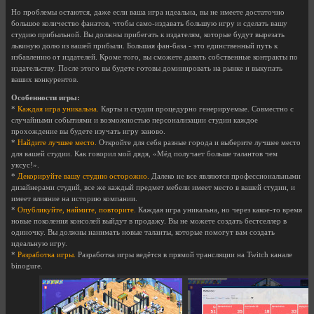
Но проблемы остаются, даже если ваша игра идеальна, вы не имеете достаточно
большое количество фанатов, чтобы само-издавать большую игру и сделать вашу
студию прибыльной. Вы должны прибегать к издателям, которые будут вырезать
львиную долю из вашей прибыли. Большая фан-база - это единственный путь к
избавлению от издателей. Кроме того, вы сможете давать собственные контракты по
издательству. После этого вы будете готовы доминировать на рынке и выкупать
ваших конкурентов.
Особенности игры:
*
Каждая игра уникальна.
Карты и студии процедурно генерируемые. Совместно с
случайными событиями и возможностью персонализации студии каждое
прохождение вы будете изучать игру заново.
*
Найдите лучшее место.
Откройте для себя разные города и выберите лучшее место
для вашей студии. Как говорил мой дядя, «Мёд получает больше талантов чем
уксус!».
*
Декорируйте вашу студию осторожно.
Далеко не все являются профессиональными
дизайнерами студий, все же каждый предмет мебели имеет место в вашей студии, и
имеет влияние на историю компании.
*
Опубликуйте, наймите, повторите.
Каждая игра уникальна, но через какое-то время
новые поколения консолей выйдут в продажу. Вы не можете создать бестселлер в
одиночку. Вы должны нанимать новые таланты, которые помогут вам создать
идеальную игру.
*
Разработка игры.
Разработка игры ведётся в прямой трансляции на Twitch канале
binogure.