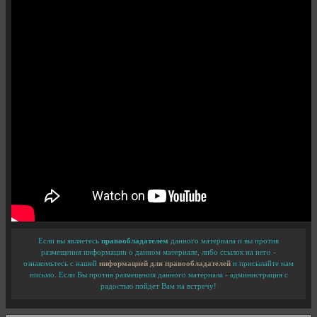
Если вы являетесь
правообладателем
данного материала и вы против
размещения информации о данном материале, либо ссылок на него -
ознакомьтесь с нашей
информацией для правообладателей
и присылайте нам
письмо. Если Вы против размещения данного материала - администрация с
радостью пойдет Вам на встречу!