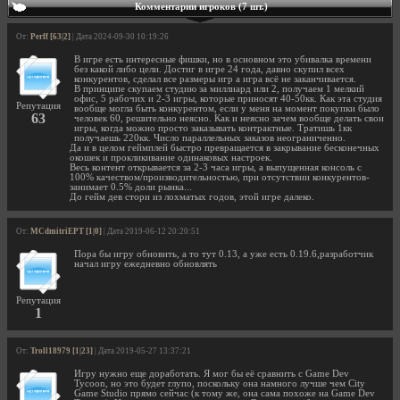
Комментарии игроков (7 шт.)
От:
Perff [63|2]
| Дата 2024-09-30 10:19:26
В игре есть интересные фишки, но в основном это убивалка времени
без какой либо цели. Достиг в игре 24 года, давно скупил всех
конкурентов, сделал все размеры игр а игра всё не заканчивается.
В принципе скупаем студию за миллиард или 2, получаем 1 мелкий
офис, 5 рабочих и 2-3 игры, которые приносят 40-50кк. Как эта студия
Репутация
вообще могла быть конкурентом, если у меня на момент покупки было
63
человек 60, решительно неясно. Как и неясно зачем вообще делать свои
игры, когда можно просто заказывать контрактные. Тратишь 1кк
получаешь 220кк. Число параллельных заказов неограниченно.
Да и в целом геймплей быстро превращается в закрывание бесконечных
окошек и прокликивание одинаковых настроек.
Весь контент открывается за 2-3 часа игры, а выпущенная консоль с
100% качеством/производительностью, при отсутствии конкурентов-
занимает 0.5% доли рынка...
До гейм дев стори из лохматых годов, этой игре далеко.
От:
MCdmitriEPT [1|0]
| Дата 2019-06-12 20:20:51
Пора бы игру обновить, а то тут 0.13, а уже есть 0.19.6,разработчик
начал игру ежедневно обновлять
Репутация
1
От:
Troll18979 [1|23]
| Дата 2019-05-27 13:37:21
Игру нужно еще доработать. Я мог бы её сравнить с Game Dev
Tycoon, но это будет глупо, поскольку она намного лучше чем City
Game Studio прямо сейчас (к тому же, она сама похоже на Game Dev