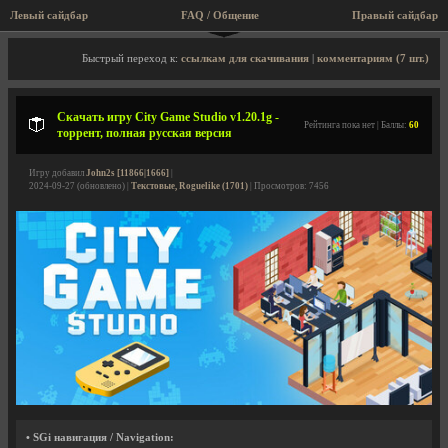
Левый сайдбар
FAQ / Общение
Правый сайдбар
Описание игры, торрент, скриншоты, видео
Быстрый переход к:
ссылкам для скачивания
|
комментариям (7 шт.)
Скачать игру City Game Studio v1.20.1g -
Рейтинга пока нет | Баллы:
60
торрент, полная русская версия
Игру добавил
John2s [11866|1666]
|
2024-09-27 (обновлено) |
Текстовые, Roguelike (1701)
| Просмотров: 7456
• SGi навигация / Navigation: