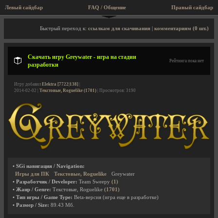
Левый сайдбар
FAQ / Общение
Правый сайдбар
Описание игры, скриншоты, видео
Быстрый переход к:
ссылкам для скачивания
|
комментариям (0 шт.)
Скачать игру Greywater - игра на стадии
Рейтинга пока нет
разработки
Игру добавил
Elektra [7722|138]
|
2014-02-02 |
Текстовые, Roguelike (1701)
| Просмотров: 3190
• SGi навигация / Navigation:
Игры для ПК
Текстовые, Roguelike
Greywater
• Разработчик / Developer:
Team Sweepy
(1)
• Жанр / Genre:
Текстовые, Roguelike
(1701)
• Тип игры / Game Type:
Beta-версия (игра еще в разработке)
• Размер / Size:
89.43 Мб.