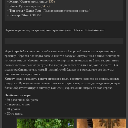
• Жанр / Genre:
Арканоиды
(155)
• Язык:
Русская версия
(8412)
• Тип игры / Game Type:
Полная версия (установи и играй)
• Размер / Size:
4.30 Мб.
Первая игра из серии трехмерных арканоидов от
Alawar Entertainment
.
Игра
Страйкбол
сочетает в себе классический игровой механизм и трехмерную
графику. Игровая площадка словно висит в воздухе, окруженная одним из четырех
игровых миров. Уровни полностью трехмерны: на площадке из блоков-кирпичиков
сложены самые разные фигуры. Но шарик движется только в одной плоскости. Он
может разбивать только самый нижний слой блоков, и в результате все фигуры
постепенно оседают вниз.
Камеру можно вращать вокруг игрового поля, рассматривая его во всевозможных
ракурсах. Вращение камеры помогает не потерять шарик из виду, когда оседающие
блоки образуют хитрую систему тоннелей, скрывающих шарик от глаз игрока.
Особенности игры:
• 20 различных бонусов
• 5 игровых миров
• 70 уровней
• 3D графика