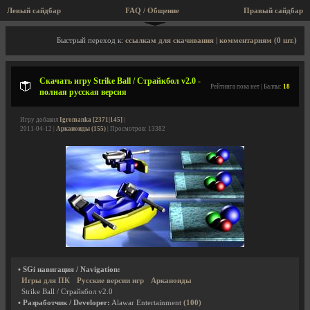
Левый сайдбар
FAQ / Общение
Правый сайдбар
Описание игры, скриншоты, видео
Быстрый переход к:
ссылкам для скачивания
|
комментариям (0 шт.)
Скачать игру Strike Ball / Страйкбол v2.0 -
Рейтинга пока нет | Баллы:
18
полная русская версия
Игру добавил
Igromanka [2371|145]
|
2011-04-12 |
Арканоиды (155)
| Просмотров: 13382
• SGi навигация / Navigation:
Игры для ПК
Русские версии игр
Арканоиды
Strike Ball / Страйкбол v2.0
• Разработчик / Developer:
Alawar Entertainment
(100)