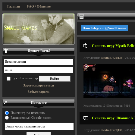
Главная
FAQ / Общение
Наш Telegram @SmallGamez
Скачать игру Mystik Belle
Привет, Гость!
Игру добавил
Elektra [7722|138]
| 2015-06
Чужой компьютер
Зарегистрироваться
Забыл пароль
Поиск игр
Комментариев: 10 | Просмотров: 7414
Поиск игр по названию
Расширенный Google-поиск
Скачать игру Ultionus: A T
Игру добавил
Elektra [7722|138]
| 2014-12