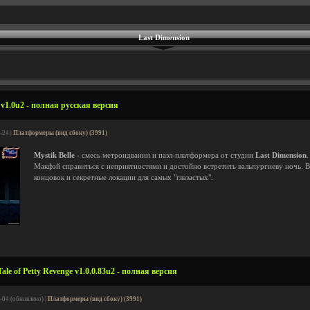
Last Dimension
 v1.0u2 - полная русская версия
-24 |
Платформеры (вид сбоку) (3991)
Mystik Belle
- смесь метроидвании и пазл-платформера от студии
Last Dimension
Макфэй справиться с неприятностями и достойно встретить вальпургиеву ночь. В 
концовок и секретные локации для самых "глазастых".
ale of Petty Revenge v1.0.0.83u2 - полная версия
-04 (обновлено) |
Платформеры (вид сбоку) (3991)