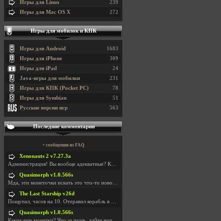
Игры для Linux
239
Игры для Mac OS X
272
Игры для мобилок и КПК
Игры для Android
1683
Игры для iPhone
309
Игры для iPad
24
Java-игры для мобилки
231
Игры для КПК (Pocket PC)
78
Игры для Symbian
51
Русские версии игр
563
Последние комментарии
+ сообщения из FAQ
Xenonauts 2 v7.27.3a
Администрация! Вы вообще адекватные? Какие монетки
Quasimorph v1.0.566s
Мда, эти монеточки искать это что-то новое в сфере
The Last Starship v26d
Пощупал, часов на 10. Отправил корабль в другую Га
Quasimorph v1.0.566s
Какие еще монетки? Что за чущь, дайте нормально ск