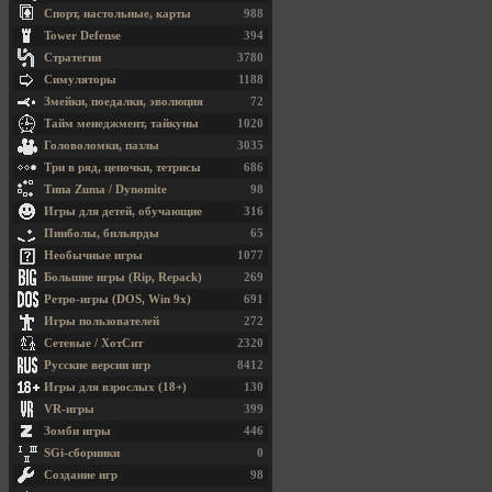
Спорт, настольные, карты
988
Tower Defense
394
Стратегии
3780
Симуляторы
1188
Змейки, поедалки, эволюция
72
Тайм менеджмент, тайкуны
1020
Головоломки, пазлы
3035
Три в ряд, цепочки, тетрисы
686
Типа Zuma / Dynomite
98
Игры для детей, обучающие
316
Пинболы, бильярды
65
Необычные игры
1077
Большие игры (Rip, Repack)
269
Ретро-игры (DOS, Win 9x)
691
Игры пользователей
272
Сетевые / ХотСит
2320
Русские версии игр
8412
Игры для взрослых (18+)
130
VR-игры
399
Зомби игры
446
SGi-сборники
0
Создание игр
98