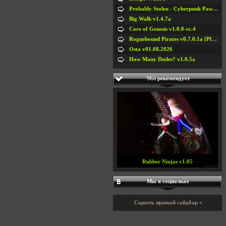
Probably Stolen - Cyberpunk Pawnshop Simulator v048c [Playtest]
Big Walk v1.4.7a
Core of Genesis v1.0.0-rc.4
Roguebound Pirates v0.7.0.1a [Playtest]
Osta v01.08.2026
How Many Dudes? v1.0.5a
SGi рекомендует
Rubber Ninjas v1.05
Мы в социалках
Скрыть правый сайдбар »