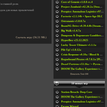
Core of Genesis v1.0.0-rc.4
 в главной роли.
Project Zomboid v42.20.2a [Steam Early Access]
водом для новых приключений
Prospice: Anomalous Logistics v97 [Playtest]
Factorio v2.1.14b + Space Age DLC
Ostranauts v1.0.0.7a
BeamNG Drive v0.39.4.0b [Steam Early Access]
Big Walk v1.4.7a
Dungeons & Degenerate Gamblers v2.0.2a
Скачать игру (56.51 Мб.)
HyperBox v25.12.2025
Lucky Tower Ultimate v1.1.1a
Pile Up! v1.0.12a
Crisis Response v0.10a / Blood & Bullet
Roguebound Pirates v0.7.0.1a [Playtest]
Dwarf Fortress v53.16a / + Русская Версия v50.12a
DOOM The Gallery Experience v1.4.2
Показать Топ-100
10 новых игр
Station Breach: Deep Core
DOOM The Gallery Experience v1.4.2
Prospice: Anomalous Logistics v97 [Playtest]
Escape Wizard