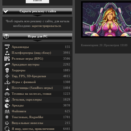
Скрыть рекламу с сайта
Чтоб скрыть всю рекламу с сайта, для начала
необходимо
зарегистрироваться
.
Игры для PC
Комментариев: 20 | Просмотров: 19109
Арканоиды
155
Платформеры (вид сбоку)
3991
Ролевые игры (RPG)
3506
Аркадные шутеры
2292
Хорроры
1885
Тир, FPS, 3D-бродилки
4015
Игры с физикой
1308
Песочницы (Sandbox-игры)
1404
Техника на колесах, гонки
1223
Леталки, скроллеры
1029
Аркады
3070
Файтинги
625
Текстовые, Roguelike
1701
Визуальные новеллы
215
Я ищу, квесты, приключения
6441