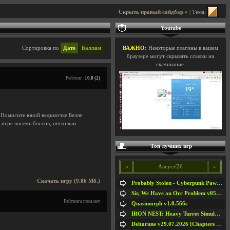
Скрыть правый сайдбар »
| Тема:
Youtube
Сортировка по
Дате
Баллам
ВАЖНО:
Некоторые плагины в вашем
браузере могут скрывать ссылки на
скачивание.
Рейтинг:
10.0 (2)
. Помогите юной ведьмочке Белле
игре восемь боссов, несколько
Топ лучших игр
«
Август'26
»
Скачать игру (9.86 Мб.)
Probably Stolen - Cyberpunk Pawnshop Simulator v048c [Playtest]
Sir, We Have an Orc Problem v05.08.2026
Рейтинга пока нет
Quasimorph v1.0.566s
IRON NEST: Heavy Turret Simulator v1.0a
Deltarune v29.07.2026 [Chapters 1-5] / + RUS [Chapters 1-5]