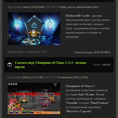
Игру добавил
John2s [11865|1666]
| 2017-09-22 |
Я ищу, квесты, приключения (6441)
Darkestville Castle
- красиво
оформленный квест, где вы узнаете
сказочную историю о демоне
Сиде, злодеяниям которого начали
препятствовать охотники за
демонами!
Комментариев: 1 | Просмотров: 7927
Скачать игру (454.16 Мб.)
Скачать игру Champions of Chaos 2 v1.2 - полная
Рейтинг:
10.0 (2)
версия
Игру добавил
Elektra [7722|138]
| 2013-11-07 |
Ролевые игры (RPG) (3506)
Champions of Chaos 2
-
рисованная пошаговая стратегия
от студии
Epic LLama
. Боевая
система комбинирует элементы
"
Grandia
" и серии "
Final Fantasy
"
со специальными приемами
"
Marvel vs Capcom
".