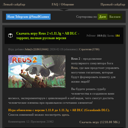
Левый сайдбар
FAQ / Общение
Правый сайдбар
Abbey Games
Наш Telegram @SmallGamez
Сортировка по
Дате
Баллам
Скачать игру Reus 2 v1.11.3g + All DLC -
Рейтинг:
10.0 (1)
| Баллы:
184
торрент, полная русская версия
Игру добавил
John2s [11865|1666]
| 2026-02-19 (обновлено) |
Стратегии (3780)
Reus 2
- продолжение
популярного симулятора бога
Reus
, где вам предстоит управлять
могучими гигантами, которые
будут формировать планету для
жизни людей!
Вы будете решать судьбу
человечества в созданном вами
космосе, экспериментируя с цивилизацией и наблюдая, чего смогут достичь
человеческие племена при правильном сочетании элементов!
Игра обновлена с версии 1.11.0 до 1.11.3g + All DLC (Grasslands DLC).
Список изменений можно посмотреть
здесь
.
Комментариев: 12 | Просмотров: 21962
Скачать игру (1218.00 Мб.)