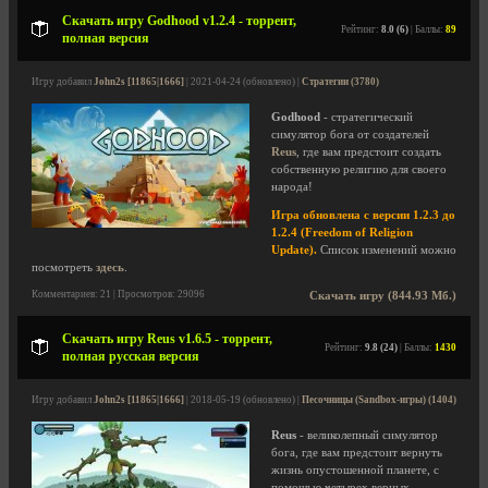
Скачать игру Godhood v1.2.4 - торрент,
Рейтинг:
8.0 (6)
| Баллы:
89
полная версия
Игру добавил
John2s [11865|1666]
| 2021-04-24 (обновлено) |
Стратегии (3780)
Godhood
- стратегический
симулятор бога от создателей
Reus
, где вам предстоит создать
собственную религию для своего
народа!
Игра обновлена с версии 1.2.3 до
1.2.4 (Freedom of Religion
Update).
Список изменений можно
посмотреть
здесь
.
Комментариев: 21 | Просмотров: 29096
Скачать игру (844.93 Мб.)
Скачать игру Reus v1.6.5 - торрент,
Рейтинг:
9.8 (24)
| Баллы:
1430
полная русская версия
Игру добавил
John2s [11865|1666]
| 2018-05-19 (обновлено) |
Песочницы (Sandbox-игры) (1404)
Reus
- великолепный симулятор
бога, где вам предстоит вернуть
жизнь опустошенной планете, с
помощью четырех верных