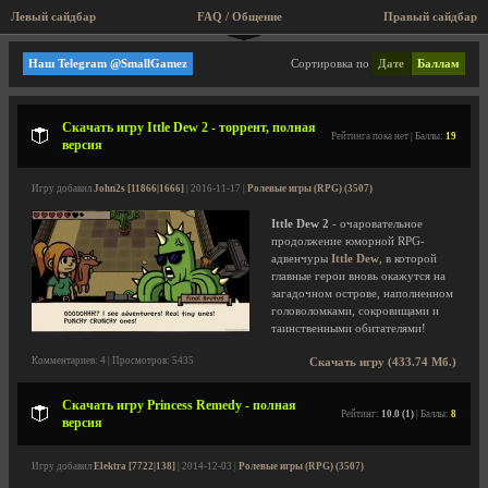
Левый сайдбар
FAQ / Общение
Правый сайдбар
Ludosity
Наш Telegram @SmallGamez
Сортировка по
Дате
Баллам
Скачать игру Ittle Dew 2 - торрент, полная
Рейтинга пока нет | Баллы:
19
версия
Игру добавил
John2s [11866|1666]
| 2016-11-17 |
Ролевые игры (RPG) (3507)
Ittle Dew 2
- очаровательное
продолжение юморной RPG-
адвенчуры
Ittle Dew
, в которой
главные герои вновь окажутся на
загадочном острове, наполненном
головоломками, сокровищами и
таинственными обитателями!
Комментариев: 4 | Просмотров: 5435
Скачать игру (433.74 Мб.)
Скачать игру Princess Remedy - полная
Рейтинг:
10.0 (1)
| Баллы:
8
версия
Игру добавил
Elektra [7722|138]
| 2014-12-03 |
Ролевые игры (RPG) (3507)