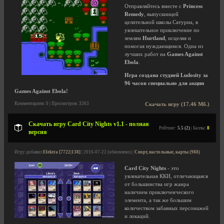
Отправляйтесь вместе с
Princess
Remedy
, выпускницей
целительной школы Сатурна, в
увлекательное приключение по
землям
Hurtland
, исцеляя и
помогая нуждающимся. Одна из
лучших работ на
Games Against
Ebola
.
Игра создана студией Ludosity за
96 часов специально для акции
Games Against Ebola!
Комментариев: 0 | Просмотров: 3263
Скачать игру (17.46 Мб.)
Скачать игру Card City Nights v1.1 - полная
Рейтинг:
5.5 (2)
| Баллы:
8
версия
Игру добавил
Elektra [7722|138]
| 2016-07-22 (обновлено) |
Спорт, настольные, карты (988)
Card City Nights
- это
увлекательная ККИ, отличающаяся
от большинства игр жанра
наличием приключенческого
элемента, а так же большим
количеством забавных персонажей
и локаций.