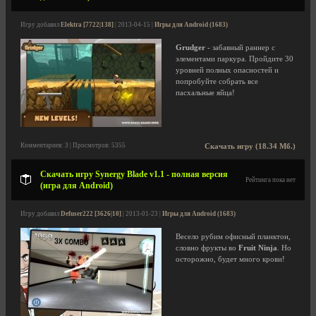
Игру добавил
Elektra [7722|138]
| 2013-04-15 |
Игры для Android (1683)
Grudger
- забавный раннер с
элементами паркура. Пройдите 30
уровней полных опасностей и
попробуйте собрать все
пасхальные яйца!
Комментариев: 3 | Просмотров: 5355
Скачать игру (18.34 Мб.)
Скачать игру Synergy Blade v1.1 - полная версия
Рейтинга пока нет
(игра для Android)
Игру добавил
Defuser222 [3626|10]
| 2013-01-23 |
Игры для Android (1683)
Весело рубим офисный планктон,
словно фрукты во
Fruit Ninja
. Но
осторожно, будет много крови!