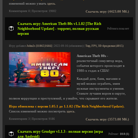
изменений можно узнать
здесь
.
Комментариев: 8 | Просмотров: 19002
Скачать игру (4423.00 Мб.)
Скачать игру American Theft 80s v1.1.02 [The Rich
Neighborhood Update] - торрент, полная русская
Рейтинга пока нет
версия
Игру добавил
John2s [11865|1666]
| 2022-09-16 (обновлено) |
Тир, FPS, 3D-бродилки (4015)
American Theft 80s
-
реалистичный симулятор вора,
события которого происходят в
1980-х годах в США!
Каждый дом, банк, магазин и
музей можно ограбить, имея
нужные инструменты и умения.
Станьте лучшим вором в округе,
полном коррупции и преступлений, и узнайте, что скрывают его жители.
Игра обновлена с версии 1.05.1 до 1.1.02 (The Rich Neighborhood Update).
Список изменений можно посмотреть
здесь
.
Комментариев: 3 | Просмотров: 9186
Скачать игру (3573.00 Мб.)
Скачать игру Grudger v1.1.3 - полная версия (игра
Рейтинг:
10.0 (1)
для Android)