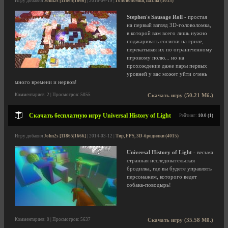
Игру добавил
John2s [11865|1666]
| 2016-04-19 |
Головоломки, пазлы (3035)
Stephen's Sausage Roll
- простая
на первый взгляд 3D-головоломка,
в которой вам всего лишь нужно
поджаривать сосиски на гриле,
перекатывая их по ограниченному
игровому полю... но на
прохождение даже пары первых
уровней у вас может уйти очень
много времени и нервов!
Комментариев: 2 | Просмотров: 5055
Скачать игру (50.21 Мб.)
Скачать бесплатную игру Universal History of Light
Рейтинг:
10.0 (1)
Игру добавил
John2s [11865|1666]
| 2014-03-12 |
Тир, FPS, 3D-бродилки (4015)
Universal History of Light
- весьма
странная исследовательская
бродилка, где вы будете управлять
персонажем, которого ведет
собака-поводырь!
Комментариев: 0 | Просмотров: 5637
Скачать игру (35.58 Мб.)