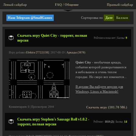
Левый сайдбар
FAQ / Общение
Правый сайдбар
Increpare Games
Наш Telegram @SmallGamez
Сортировка по
Дате
Баллам
Скачать игру Quiet City - торрент, полная
Рейтинга пока нет | Баллы:
9
версия
Игру добавил
Elektra [7722|138]
| 2017-08-19 |
Аркады (3070)
Quiet City
- необычная аркада,
события которой разворачиваются
в небольшом и очень тихом
городке. Но скоро все изменится...
В архиве Вы найдете версии для
Windows, Linux и Macintosh!
Комментариев: 0 | Просмотров: 2944
Скачать игру (101.70 Мб.)
Скачать игру Stephen's Sausage Roll v1.0.2 -
Рейтинг:
10.0 (2)
| Баллы:
14
торрент, полная версия