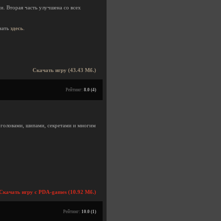
. Вторая часть улучшена со всех
нать
здесь
.
Скачать игру (43.43 Мб.)
Рейтинг:
8.0 (4)
 головами, шипами, секретами и многим
Скачать игру с PDA-games (10.92 Мб.)
Рейтинг:
10.0 (1)