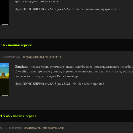
врагов не дадут Вам заскучать.
Игра
ОБНОВЛЕНА
с
v2.1.9
до
v2.2.2
. Список изменений внутри новости.
3.6 - полная версия
-27 (обновлено) |
Платформеры (вид сбоку) (3991)
Gunslugs
- первая часть отличного экшен-платформер, представляющего из себя
Случайно генерируемые уровни, огромное количество игрового контента, возмож
боссы и многое другое ждет Вас в
Gunslugs
!
Игра
ОБНОВЛЕНА
с
v2.3.5
до
v2.3.6
. No idea what's updated.
1.5.4b - полная версия
-09-15 (обновлено) |
Платформеры (вид сбоку) (3991)