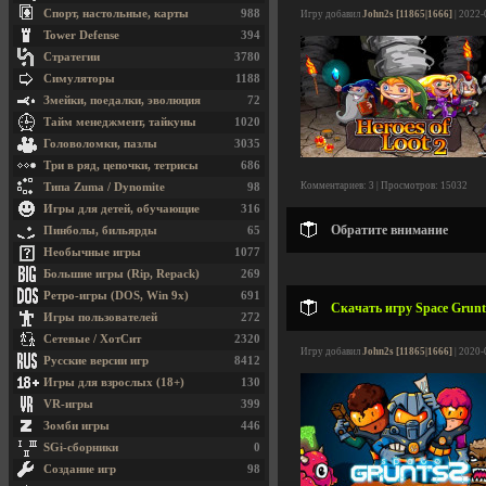
Спорт, настольные, карты
988
Игру добавил
John2s [11865|1666]
| 2022-
Tower Defense
394
Стратегии
3780
Симуляторы
1188
Змейки, поедалки, эволюция
72
Тайм менеджмент, тайкуны
1020
Головоломки, пазлы
3035
Три в ряд, цепочки, тетрисы
686
Комментариев: 3 | Просмотров: 15032
Типа Zuma / Dynomite
98
Игры для детей, обучающие
316
Обратите внимание
Пинболы, бильярды
65
Необычные игры
1077
Большие игры (Rip, Repack)
269
Ретро-игры (DOS, Win 9x)
691
Скачать игру Space Grunts
Игры пользователей
272
Сетевые / ХотСит
2320
Игру добавил
John2s [11865|1666]
| 2020-
Русские версии игр
8412
Игры для взрослых (18+)
130
VR-игры
399
Зомби игры
446
SGi-сборники
0
Создание игр
98