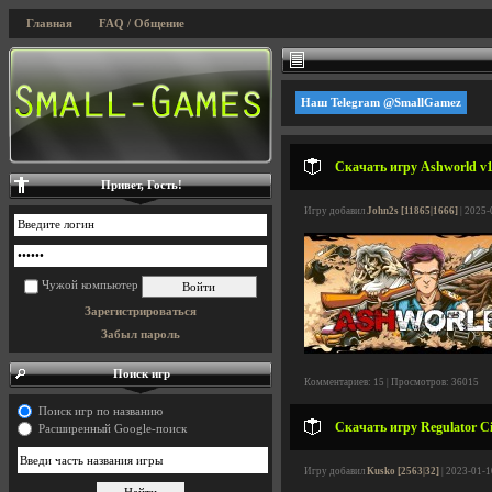
Главная
FAQ / Общение
Наш Telegram @SmallGamez
Скачать игру Ashworld v1.
Привет, Гость!
Игру добавил
John2s [11865|1666]
| 2025-
Чужой компьютер
Зарегистрироваться
Забыл пароль
Поиск игр
Комментариев: 15 | Просмотров: 36015
Поиск игр по названию
Скачать игру Regulator Ci
Расширенный Google-поиск
Игру добавил
Kusko [2563|32]
| 2023-01-1