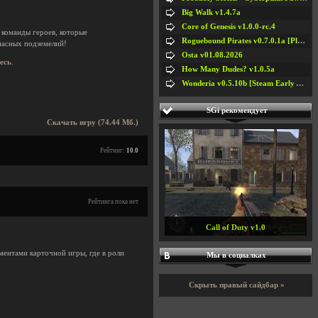
Big Walk v1.4.7a
Core of Genesis v1.0.0-rc.4
команды героев, которые
Roguebound Pirates v0.7.0.1a [Playtest]
пасных подземелий!
Osta v01.08.2026
десь
.
How Many Dudes? v1.0.5a
Wonderia v0.5.10b [Steam Early Access]
SGi рекомендует
Скачать игру (74.44 Мб.)
Рейтинг:
10.0
Рейтинга пока нет
Call of Duty v1.0
ентами карточной игры, где в роли
Мы в социалках
Скрыть правый сайдбар »