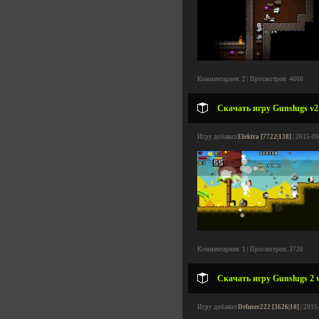
Комментариев: 2 | Просмотров: 4660
Скачать игру Gunslugs v2.
Игру добавил
Elektra [7722|138]
| 2015-09
Комментариев: 1 | Просмотров: 3720
Скачать игру Gunslugs 2 v
Игру добавил
Defuser222 [3626|10]
| 2015