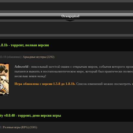
Orangepixel
8.1b - торрент, полная версия
03-19 (обновлено) |
Аркадные шутеры (2292)
Ashworld
- пиксельный survival-экшен с открытым миром, события которого прои
пытаются выжить в постапокалиптическом мире, который был практически полно
несколько веков назад!
Игра обновлена с версии 1.5.8 до 1.8.1b.
Список изменений можно посмотреть
ty v0.0.40 - торрент, демо версия игры
0 |
Ролевые игры (RPG) (3505)