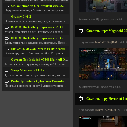
Sir, We Have an Orc Problem v05.08.2026
Пару недель назад я бомбил по поводу изменения мин
Granny 3 v1.2
Комментариев: 8 | Просмотров: 25864
Обновите до последней версии, пожалуйста
DOOM The Gallery Experience v1.4.2
Скачать игру Meganoid 201
Mihail_666 сказал:Блин, прикольно сделали с монетк
DOOM The Gallery Experience v1.4.2
Игру добавил
John2s [11865|1666]
| 2017-
Блин, прикольно сделали с монетками. Вернулся в св
MENACE v0.7.8b [Steam Early Access]
Вышло крупное обновление v0.7.11 прошу обновить
Oxygen Not Included v744825a + All DLC
А где скачать старую версию игры? А то на новой но
Scrap Mechanic v1.0.0a
Тут ещё и системные требования подскочили. Если не
Probably Stolen - Cyberpunk Pawnshop Simulator v048c [Playtest]
Поиграв в плейтест, сразу бы накинул игре наивысши
Комментариев: 3 | Просмотров: 8896
Скачать игру Heroes of Lo
Игру добавил
Elektra [7722|138]
| 2015-09