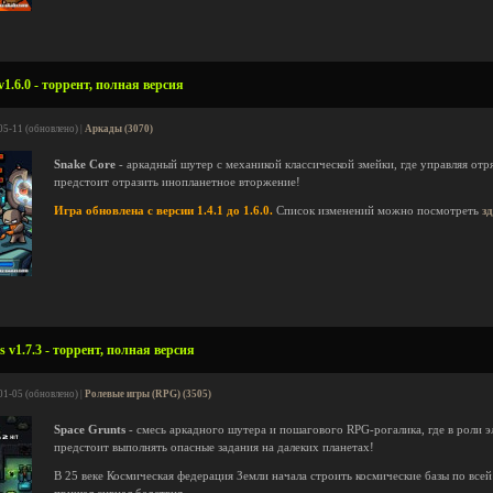
1.6.0 - торрент, полная версия
05-11 (обновлено) |
Аркады (3070)
Snake Core
- аркадный шутер с механикой классической змейки, где управляя от
предстоит отразить инопланетное вторжение!
Игра обновлена с версии 1.4.1 до 1.6.0.
Список изменений можно посмотреть
з
 v1.7.3 - торрент, полная версия
01-05 (обновлено) |
Ролевые игры (RPG) (3505)
Space Grunts
- смесь аркадного шутера и пошагового RPG-рогалика, где в роли 
предстоит выполнять опасные задания на далеких планетах!
В 25 веке Космическая федерация Земли начала строить космические базы по всей 