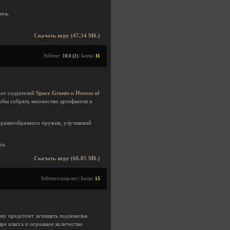
десь
.
Скачать игру (47.54 Мб.)
Рейтинг:
10.0 (2)
| Баллы:
11
 от создателей
Space Grunts
и
Heroes of
тобы собрать множество артефактов и
, разнообразного оружия, улучшений
сь
.
Скачать игру (66.85 Мб.)
Рейтинга пока нет | Баллы:
15
ему предстоит зачищать подземелья
ре класса и огромное количество