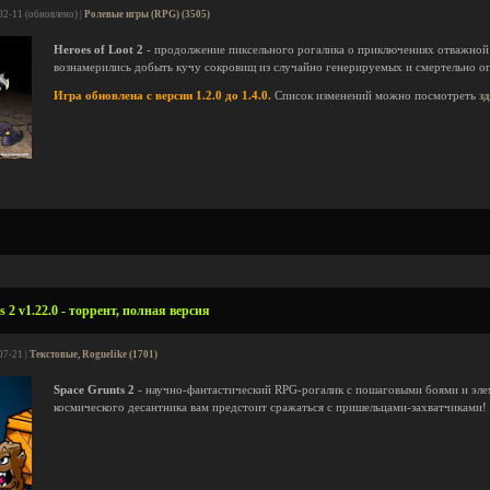
02-11 (обновлено) |
Ролевые игры (RPG) (3505)
Heroes of Loot 2
- продолжение пиксельного рогалика о приключениях отважной 
вознамерились добыть кучу сокровищ из случайно генерируемых и смертельно о
Игра обновлена с версии 1.2.0 до 1.4.0.
Список изменений можно посмотреть
з
 2 v1.22.0 - торрент, полная версия
07-21 |
Текстовые, Roguelike (1701)
Space Grunts 2
- научно-фантастический RPG-рогалик с пошаговыми боями и элем
космического десантника вам предстоит сражаться с пришельцами-захватчиками!