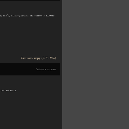
pack'е, покатушками на танке, и кроме
Скачать игру (5.73 Мб.)
Рейтинга пока нет
препятствия.