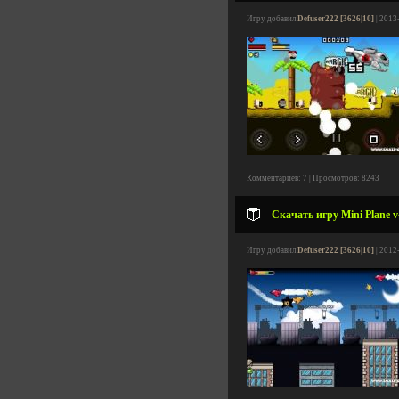
Игру добавил
Defuser222 [3626|10]
| 2013
Комментариев: 7 | Просмотров: 8243
Скачать игру Mini Plane v
Игру добавил
Defuser222 [3626|10]
| 2012