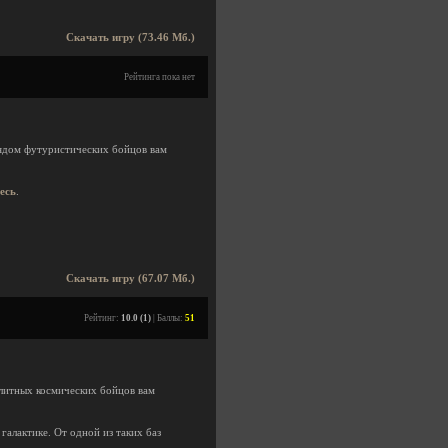
Скачать игру (73.46 Мб.)
Рейтинга пока нет
рядом футуристических бойцов вам
десь
.
Скачать игру (67.07 Мб.)
Рейтинг:
10.0 (1)
| Баллы:
51
элитных космических бойцов вам
галактике. От одной из таких баз