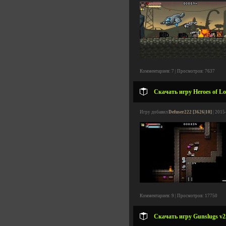
Комментариев: 7 | Просмотров: 7637
Скачать игру Heroes of Lo
Игру добавил
Defuser222 [3626|10]
| 2015
Комментариев: 9 | Просмотров: 17750
Скачать игру Gunslugs v2.