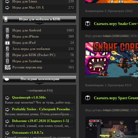
Игры для Linux
239
Игры для Mac OS X
272
Комментариев: 0 | Просмотров: 23452
Игры для мобилок и КПК
Скачать игру Snake Core v
Игры для Android
1683
Игру добавил
John2s [11865|1666]
| 2020-
Игры для iPhone
309
Игры для iPad
24
Java-игры для мобилки
231
Игры для КПК (Pocket PC)
78
Игры для Symbian
51
Русские версии игр
563
Последние комментарии
Комментариев: 1 | Просмотров: 8314
+ сообщения из FAQ
Quasimorph v1.0.566s
Скачать игру Space Grunts
Какие еще монетки? Что за чущь, дайте нормально ск
Probably Stolen - Cyberpunk Pawnshop Simulator v048c [Playtest]
Игру добавил
John2s [11865|1666]
| 2019-
Весьма занятная демка. Очень разнообразные механик
Deltarune v29.07.2026 [Chapters 1-5] / + RUS [Chapters 1-5]
Я либо тупой, умный, или опять тупой, но, вроде я
Ostranauts v1.0.0.7a
Свежий перевод с инструкцией по установкеhttps://g