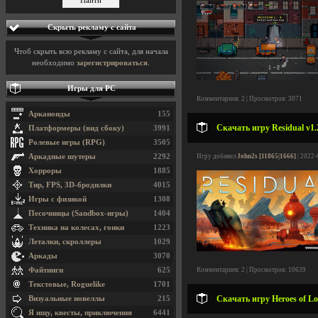
Скрыть рекламу с сайта
Чтоб скрыть всю рекламу с сайта, для начала
необходимо
зарегистрироваться
.
Игры для PC
Комментариев: 2 | Просмотров: 3071
Арканоиды
155
Скачать игру Residual v1.
Платформеры (вид сбоку)
3991
Ролевые игры (RPG)
3505
Аркадные шутеры
2292
Игру добавил
John2s [11865|1666]
| 2022-
Хорроры
1885
Тир, FPS, 3D-бродилки
4015
Игры с физикой
1308
Песочницы (Sandbox-игры)
1404
Техника на колесах, гонки
1223
Леталки, скроллеры
1029
Аркады
3070
Файтинги
625
Комментариев: 2 | Просмотров: 10639
Текстовые, Roguelike
1701
Скачать игру Heroes of Loo
Визуальные новеллы
215
Я ищу, квесты, приключения
6441