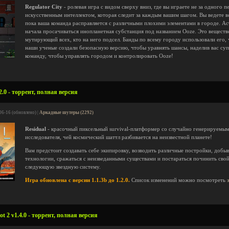
Regulator City
- ролевая игра с видом сверху вниз, где вы играете не за одного 
искусственным интеллектом, которая следит за каждым вашим шагом. Вы ведете вс
пока ваша команда расправляется с различными плохими элементами в городе. Асте
начала просачиваться инопланетная субстанция под названием Ooze. Это веществ
мутирующий всех, кто на него подсел. Банды по всему городу использовали его, ч
наши ученые создали безопасную версию, чтобы уравнять шансы, наделив вас су
команду, чтобы управлять городом и контролировать Ooze!
2.0 - торрент, полная версия
06-16 (обновлено) |
Аркадные шутеры (2292)
Residual
- красочный пиксельный survival-платформер со случайно генерируемым
исследователя, чей космический шаттл разбивается на неизвестной планете!
Вам предстоит создавать себе экипировку, возводить различные постройки, добы
технологии, сражаться с неизведанными существами и постараться починить свой
следующую звездную систему.
Игра обновлена с версии 1.1.3b до 1.2.0.
Список изменений можно посмотреть
t 2 v1.4.0 - торрент, полная версия