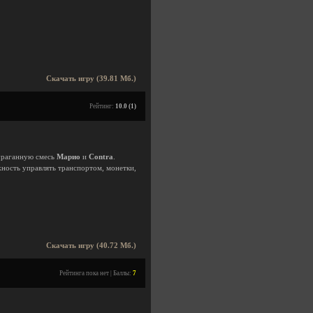
Скачать игру (39.81 Мб.)
Рейтинг:
10.0 (1)
 ураганную смесь
Марио
и
Contra
.
ность управлять транспортом, монетки,
Скачать игру (40.72 Мб.)
Рейтинга пока нет | Баллы:
7