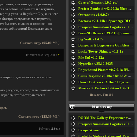
Core of Genesis v1.0.0-rc.4
персонажа, а за команду, управляемую
Project Zomboid v42.20.2a [Steam Early Access]
ех за собой, но можете и отступить,
роид упал на Regulator City, и из него
Ostranauts v1.0.0.7a
о быстро превратилось в наркотик,
Factorio v2.1.14b + Space Age DLC
тобы стать сильнее и опаснее... но
Prospice: Anomalous Logistics v97 [Playtest]
перспособностями! Возглавьте свою
BeamNG Drive v0.39.2.1b [Steam Early Access]
Big Walk v1.4.7a
Скачать игру (95.00 Мб.)
Dungeons & Degenerate Gamblers v2.0.2a
Lucky Tower Ultimate v1.1.1a
Рейтинга пока нет | Баллы:
9
Pile Up! v1.0.12a
HyperBox v25.12.2025
Roguebound Pirates v0.7.0.1a [Playtest]
Crisis Response v0.10a / Blood & Bullet
и мирами, где вы окажетесь в роли
Dwarf Fortress v53.16a / + Русская Версия v50.12a
Minecraft: Bedrock Edition 1.26.33.1a / + TLauncher v2.89
вать ресурсы, исследовать инопланетные
Показать Топ-100
 корабль, чтобы отправиться в
10 новых игр
здесь
.
Скачать игру (125.39 Мб.)
DOOM The Gallery Experience v1.4.2
Prospice: Anomalous Logistics v97 [Playtest]
Рейтинг:
10.0 (1)
Escape Wizard
Probably Stolen - Cyberpunk Pawnshop Simulator v048c [Playtest]