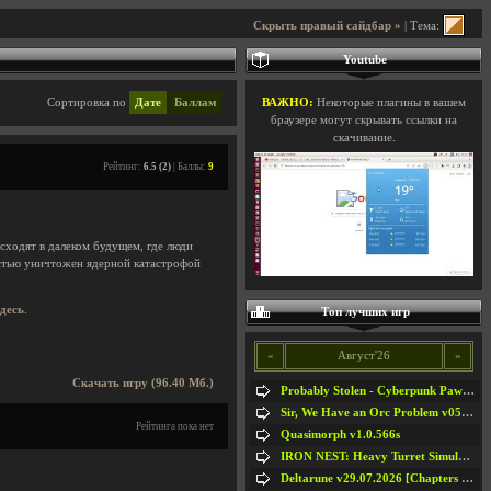
Скрыть правый сайдбар »
| Тема:
Youtube
Сортировка по
Дате
Баллам
ВАЖНО:
Некоторые плагины в вашем
браузере могут скрывать ссылки на
скачивание.
Рейтинг:
6.5 (2)
| Баллы:
9
сходят в далеком будущем, где люди
стью уничтожен ядерной катастрофой
здесь
.
Топ лучших игр
«
Август'26
»
Скачать игру (96.40 Мб.)
Probably Stolen - Cyberpunk Pawnshop Simulator v048c [Playtest]
Sir, We Have an Orc Problem v05.08.2026
Рейтинга пока нет
Quasimorph v1.0.566s
IRON NEST: Heavy Turret Simulator v1.0a
Deltarune v29.07.2026 [Chapters 1-5] / + RUS [Chapters 1-5]