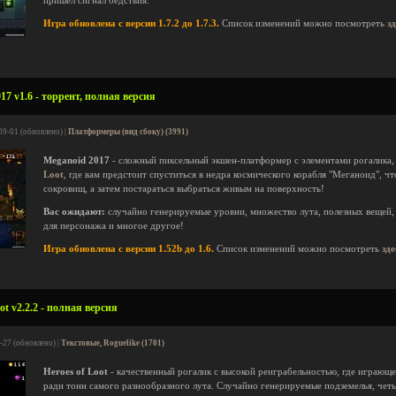
пришел сигнал бедствия.
Игра обновлена с версии 1.7.2 до 1.7.3.
Список изменений можно посмотреть
з
7 v1.6 - торрент, полная версия
09-01 (обновлено) |
Платформеры (вид сбоку) (3991)
Meganoid 2017
- сложный пиксельный экшен-платформер с элементами рогалика,
Loot
, где вам предстоит спуститься в недра космического корабля "Меганоид", ч
сокровищ, а затем постараться выбраться живым на поверхность!
Вас ожидают:
случайно генерируемые уровни, множество лута, полезных вещей
для персонажа и многое другое!
Игра обновлена с версии 1.52b до 1.6.
Список изменений можно посмотреть
зде
ot v2.2.2 - полная версия
-27 (обновлено) |
Текстовые, Roguelike (1701)
Heroes of Loot
- качественный рогалик с высокой реиграбельностью, где играющ
ради тонн самого разнообразного лута. Случайно генерируемые подземелья, четы