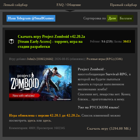
Левый сайдбар
FAQ / Общение
Правый сайдбар
Indie Stone Studios
Наш Telegram @SmallGamez
Сортировка по
Дате
Баллам
Скачать игру Project Zomboid v42.20.2a
[Steam Early Access] - торрент, игра на
Рейтинг:
9.6 (259)
| Баллы:
30453
стадии разработки
Игру добавил
John2s [11865|1666]
| 2026-08-05 (обновлено) |
Ролевые игры (RPG) (3506)
Project Zomboid
-
многообещающая
Survival-RPG
, в
которой вы будете пытаться
выжить в городе наполненном
миллионами зомби!
Спасения нет, лекарства нет. Конец
близок... приготовьтесь к нему.
Уже на РУССКОМ языке!
Игра обновлена с версии 42.20.1 до 42.20.2a.
Список изменений можно
посмотреть
здесь
или
здесь
.
Комментариев: 4869 | Просмотров: 1602345
Скачать игру (5294.00 Мб.)