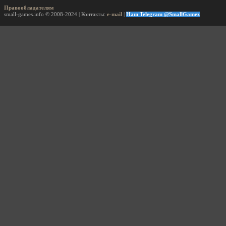
Правообладателям
small-games.info © 2008-2024 | Контакты:
e-mail
|
Наш Telegram @SmallGamez