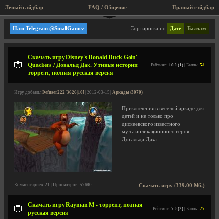
Левый сайдбар
FAQ / Общение
Правый сайдбар
Ubi Soft Entertainment
Наш Telegram @SmallGamez
Сортировка по
Дате
Баллам
Скачать игру Disney's Donald Duck Goin'
Quackers / Дональд Дак. Утиные истории -
Рейтинг:
10.0 (1)
| Баллы:
54
торрент, полная русская версия
Игру добавил
Defuser222 [3626|10]
| 2012-03-15 |
Аркады (3070)
Приключения в веселой аркаде для
детей и не только про
диснеевского известного
мультипликационного героя
Дональда Дака.
Комментариев: 21 | Просмотров: 57600
Скачать игру (339.00 Мб.)
Скачать игру Rayman M - торрент, полная
Рейтинг:
7.0 (2)
| Баллы:
77
русская версия