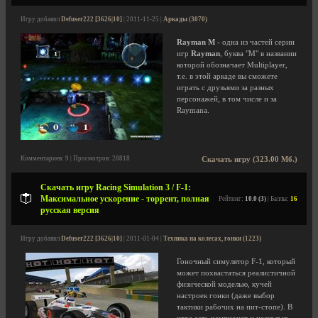
Игру добавил
Defuser222 [3626|10]
| 2011-11-25 |
Аркады (3070)
Rayman M
- одна из частей серии
игр
Rayman
, буква "M" в названии
которой обозначает Multiplayer,
т.е. в этой аркаде вы сможете
играть с друзьями за разных
персонажей, в том числе и за
Raymana.
Комментариев: 9 | Просмотров: 28818
Скачать игру (323.00 Мб.)
Скачать игру Racing Simulation 3 / F-1:
Максимальное ускорение - торрент, полная
Рейтинг:
10.0 (3)
| Баллы:
16
русская версия
Игру добавил
Defuser222 [3626|10]
| 2011-01-04 |
Техника на колесах, гонки (1223)
Гоночный симулятор F-1, который
может похвастаться реалистичной
физической моделью, кучей
настроек гонки (даже выбор
тактики рабочих на пит-стопе). В