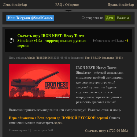
Левый сайдбар
FAQ / Общение
Правый сайдбар
Nick Nieuwoudt
Наш Telegram @SmallGamez
Сортировка по
Дате
Баллам
Скачать игру IRON NEST: Heavy Turret
Simulator v1.0a - торрент, полная русская
Рейтинга пока нет | Баллы:
46
версия
Игру добавил
John2s [11865|1666]
| 2026-08-06 (обновлено) |
Тир, FPS, 3D-бродилки (4015)
IRON NEST: Heavy Turret
Simulator
- жёсткий дизельпанк-
симулятор тяжёлой артиллерии,
где сидя внутри огромной
ходячей турели, ты будешь
крутить рычаги, считать
координаты, заряжать пушки и
разносить врагов в клочья!
Выполняй приказы командования или импровизируй. Реализм, сталь и мощь.
Игра обновлена с Бета-версии до ПОЛНОЙ РУССКОЙ версии!
Список
изменений можно посмотреть
здесь
.
Комментариев: 7 | Просмотров: 5203
Скачать игру (1720.00 Мб.)