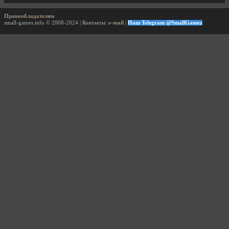
Правообладателям
small-games.info © 2008-2024 | Контакты:
e-mail
|
Наш Telegram @SmallGamez