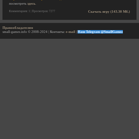
посмотреть
здесь
.
Комментариев: 1 | Просмотров: 7277
Скачать игру (143.30 Мб.)
Правообладателям
small-games.info © 2008-2024 | Контакты:
e-mail
|
Наш Telegram @SmallGamez