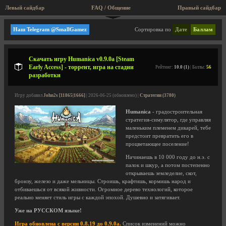
Левый сайдбар
FAQ / Общение
Правый сайдбар
PanfachDev
Наш Telegram @SmallGamez
Сортировка по
Дате
Баллам
Скачать игру Humanica v0.9.0a [Steam
Early Access] - торрент, игра на стадии
Рейтинг:
10.0 (1)
| Баллы:
56
разработки
Игру добавил
John2s [11865|1666]
| 2026-06-25 (обновлено) |
Стратегии (3780)
Humanica
- градостроительная
стратегия-симулятор, где управляя
маленьким племенем дикарей, тебе
предстоит превратить его в
процветающее поселение!
Начинаешь в 10 000 году до н.э. с
палок и шкур, а потом постепенно
открываешь земледелие, скот,
бронзу, железо и даже мельницы. Строишь, крафтишь, кормишь народ и
отбиваешься от всякой живности. Огромное дерево технологий, которое
реально меняет стиль игры с каждой эпохой. Душевно и затягивает.
Уже на РУССКОМ языке!
Игра обновлена с версии 0.8.19 до 0.9.0a.
Список изменений можно