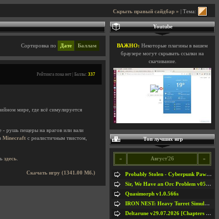
Скрыть правый сайдбар »
| Тема:
Youtube
Сортировка по
Дате
Баллам
ВАЖНО:
Некоторые плагины в вашем
браузере могут скрывать ссылки на
скачивание.
Рейтинга пока нет | Баллы:
337
йном мире, где всё симулируется
 - рушь пещеры на врагов или вали
в
Minecraft
с реалистичным твистом,
Топ лучших игр
«
Август'26
»
ть
здесь
.
Скачать игру (1341.00 Мб.)
Probably Stolen - Cyberpunk Pawnshop Simulator v048c [Playtest]
Sir, We Have an Orc Problem v05.08.2026
Quasimorph v1.0.566s
IRON NEST: Heavy Turret Simulator v1.0a
Deltarune v29.07.2026 [Chapters 1-5] / + RUS [Chapters 1-5]