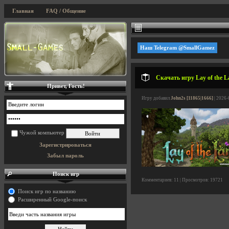
Главная
FAQ / Общение
Наш Telegram @SmallGamez
Скачать игру Lay of the L
Привет, Гость!
Игру добавил
John2s [11865|1666]
| 2026-
Чужой компьютер
Зарегистрироваться
Забыл пароль
Поиск игр
Комментариев: 11 | Просмотров: 19721
Поиск игр по названию
Расширенный Google-поиск