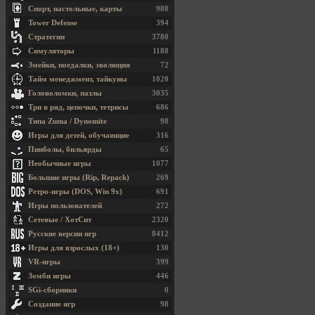
Спорт, настольные, карты
988
Tower Defense
394
Стратегии
3780
Симуляторы
1188
Змейки, поедалки, эволюция
72
Тайм менеджмент, тайкуны
1020
Головоломки, пазлы
3035
Три в ряд, цепочки, тетрисы
686
Типа Zuma / Dynomite
98
Игры для детей, обучающие
316
Пинболы, бильярды
65
Необычные игры
1077
Большие игры (Rip, Repack)
269
Ретро-игры (DOS, Win 9x)
691
Игры пользователей
272
Сетевые / ХотСит
2320
Русские версии игр
8412
Игры для взрослых (18+)
130
VR-игры
399
Зомби игры
446
SGi-сборники
0
Создание игр
98