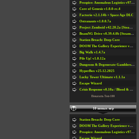
Prospice: Anomalous Logistics v97 [Playtest]
Core of Genesis v1.0.0-rc.4
Factorio v2.1.14b + Space Age DLC
Ostranauts v1.0.0.7a
Project Zomboid v42.20.2a [Steam Early Access]
BeamNG Drive v0.39.4.0b [Steam Early Access]
Station Breach: Deep Core
DOOM The Gallery Experience v1.4.2
Big Walk v1.4.7a
Pile Up! v1.0.12a
Dungeons & Degenerate Gamblers v2.0.2a
HyperBox v25.12.2025
Lucky Tower Ultimate v1.1.1a
Escape Wizard
Crisis Response v0.10a / Blood & Bullet
Показать Топ-100
10 новых игр
Station Breach: Deep Core
DOOM The Gallery Experience v1.4.2
Prospice: Anomalous Logistics v97 [Playtest]
Escape Wizard