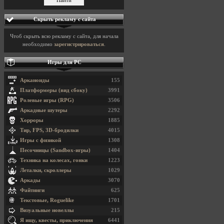
Скрыть рекламу с сайта
Чтоб скрыть всю рекламу с сайта, для начала
необходимо
зарегистрироваться
.
Игры для PC
Арканоиды
155
Платформеры (вид сбоку)
3991
Ролевые игры (RPG)
3506
Аркадные шутеры
2292
Хорроры
1885
Тир, FPS, 3D-бродилки
4015
Игры с физикой
1308
Песочницы (Sandbox-игры)
1404
Техника на колесах, гонки
1223
Леталки, скроллеры
1029
Аркады
3070
Файтинги
625
Текстовые, Roguelike
1701
Визуальные новеллы
215
Я ищу, квесты, приключения
6441