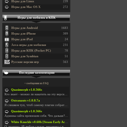
Игры для Linux
239
Игры для Mac OS X
272
Игры для мобилок и КПК
Игры для Android
1683
Игры для iPhone
309
Игры для iPad
24
Java-игры для мобилки
231
Игры для КПК (Pocket PC)
78
Игры для Symbian
51
Русские версии игр
563
Последние комментарии
+ сообщения из FAQ
Quasimorph v1.0.566s
Кто знает - можно ли накатить на эту версию моды?
Ostranauts v1.0.0.7a
Я слишком туп, чтоб самому плагин собрать. И что-т
Quasimorph v1.0.566s
Админы сайта превзошли себя. Что дальше? Засунь се
White Knuckle v0.60h [Steam Early Access]
О. монетка ;)В любом случае, механика с поиском мо