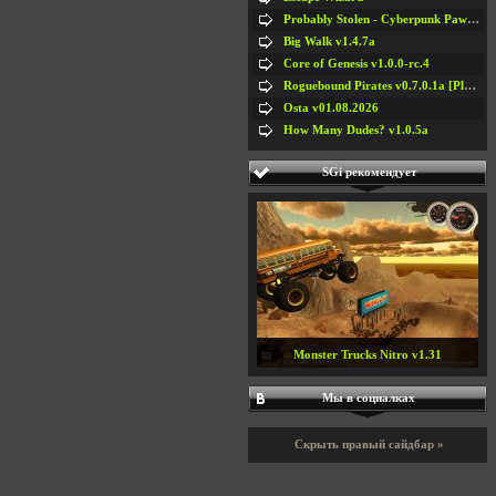
Probably Stolen - Cyberpunk Pawnshop Simulator v048c [Playtest]
Big Walk v1.4.7a
Core of Genesis v1.0.0-rc.4
Roguebound Pirates v0.7.0.1a [Playtest]
Osta v01.08.2026
How Many Dudes? v1.0.5a
SGi рекомендует
Monster Trucks Nitro v1.31
Мы в социалках
Скрыть правый сайдбар »