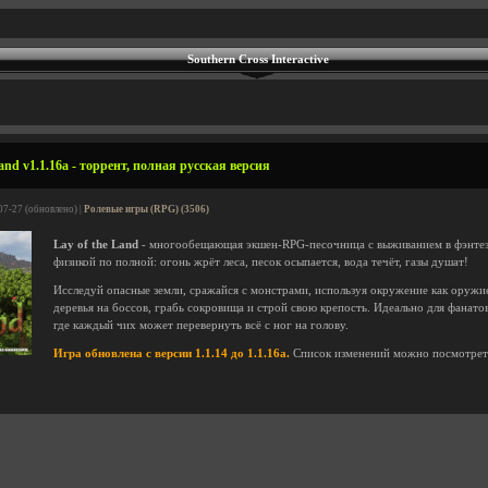
Southern Cross Interactive
and v1.1.16a - торрент, полная русская версия
07-27 (обновлено) |
Ролевые игры (RPG) (3506)
Lay of the Land
- многообещающая экшен-RPG-песочница с выживанием в фэнтези
физикой по полной: огонь жрёт леса, песок осыпается, вода течёт, газы душат!
Исследуй опасные земли, сражайся с монстрами, используя окружение как оружие
деревья на боссов, грабь сокровища и строй свою крепость. Идеально для фанато
где каждый чих может перевернуть всё с ног на голову.
Игра обновлена с версии 1.1.14 до 1.1.16a.
Список изменений можно посмотре