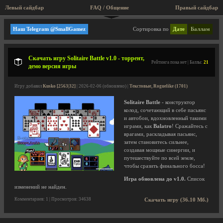
Левый сайдбар
FAQ / Общение
Правый сайдбар
diabolodev
Наш Telegram @SmallGamez
Сортировка по
Дате
Баллам
Скачать игру Solitaire Battle v1.0 - торрент,
Рейтинга пока нет | Баллы:
21
демо версия игры
Игру добавил
Kusko [2563|32]
| 2026-02-06 (обновлено) |
Текстовые, Roguelike (1701)
Solitaire Battle
- конструктор
колод, сочетающий в себе пасьянс
и автобои, вдохновленный такими
играми, как
Balatro
! Сражайтесь с
врагами, раскладывая пасьянс,
затем становитесь сильнее,
создавая мощные синергии, и
путешествуйте по всей земле,
чтобы сразить финального босса!
Игра обновлена до v1.0.
Список
изменений не найден.
Комментариев: 1 | Просмотров: 34638
Скачать игру (36.10 Мб.)