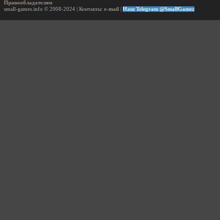
Правообладателям
small-games.info © 2008-2024 | Контакты:
e-mail
|
Наш Telegram @SmallGamez