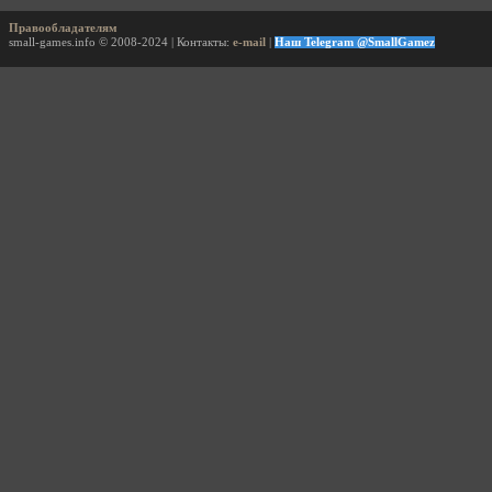
Правообладателям
small-games.info © 2008-2024 | Контакты:
e-mail
|
Наш Telegram @SmallGamez