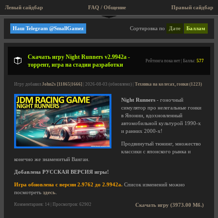
Левый сайдбар
FAQ / Общение
Правый сайдбар
Planet Jem
Наш Telegram @SmallGamez
Сортировка по
Дате
Баллам
Скачать игру Night Runners v2.9942a -
Рейтинга пока нет | Баллы:
577
торрент, игра на стадии разработки
Игру добавил
John2s [11865|1666]
| 2026-08-03 (обновлено) |
Техника на колесах, гонки (1223)
Night Runners
- гоночный
симулятор про нелегальные гонки
в Японии, вдохновленный
автомобильной культурой 1990-х
и ранних 2000-х!
Продвинутый тюнинг, множество
классики с японского рынка и
конечно же знаменитый Ванган.
Добавлена РУССКАЯ ВЕРСИЯ игры!
Игра обновлена с версии 2.9762 до 2.9942a.
Список изменений можно
посмотреть
здесь
.
Комментариев: 14 | Просмотров: 62902
Скачать игру (3973.00 Мб.)