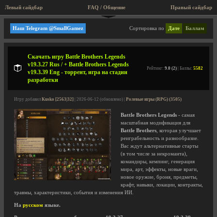
Левый сайдбар
FAQ / Общение
Правый сайдбар
Legends mod team
Наш Telegram @SmallGamez
Сортировка по
Дате
Баллам
Скачать игру Battle Brothers Legends
v19.3.27 Rus / + Battle Brothers Legends
Рейтинг:
9.0 (2)
| Баллы:
5582
v19.3.39 Eng - торрент, игра на стадии
разработки
Игру добавил
Kusko [2563|32]
| 2026-06-12 (обновлено) |
Ролевые игры (RPG) (3505)
Battle Brothers Legends
- самая
масштабная модификация для
Battle Brothers
, которая улучшает
реиграбельность и разнообразие.
Вас ждут альтернативные старты
(в том числе за некроманта),
командиры, кемпинг, генерация
мира, арт, эффекты, новые враги,
новое оружие, броня, предметы,
крафт, навыки, локации, контракты,
травмы, характеристики, события и изменения ИИ.
На
русском
языке.