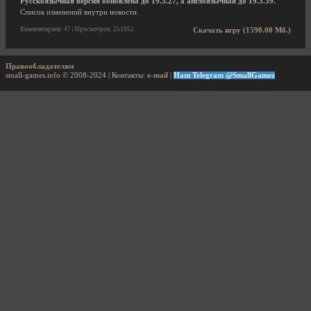
Русскоязычная версия обновлена до 19.3.27, а англоязычная до 19.3.39.
Список изменений внутри новости.
Комментариев: 47 | Просмотров: 251952
Скачать игру (1590.00 Мб.)
Правообладателям
small-games.info © 2008-2024 | Контакты:
e-mail
|
Наш Telegram @SmallGamez