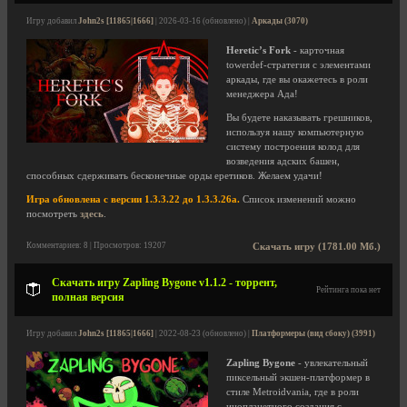
Игру добавил
John2s [11865|1666]
| 2026-03-16 (обновлено) |
Аркады (3070)
Heretic’s Fork
- карточная
towerdef-стратегия с элементами
аркады, где вы окажетесь в роли
менеджера Ада!
Вы будете наказывать грешников,
используя нашу компьютерную
систему построения колод для
возведения адских башен,
способных сдерживать бесконечные орды еретиков. Желаем удачи!
Игра обновлена с версии 1.3.3.22 до 1.3.3.26a.
Список изменений можно
посмотреть
здесь
.
Комментариев: 8 | Просмотров: 19207
Скачать игру (1781.00 Мб.)
Скачать игру Zapling Bygone v1.1.2 - торрент,
Рейтинга пока нет
полная версия
Игру добавил
John2s [11865|1666]
| 2022-08-23 (обновлено) |
Платформеры (вид сбоку) (3991)
Zapling Bygone
- увлекательный
пиксельный экшен-платформер в
стиле Metroidvania, где в роли
инопланетного создания с