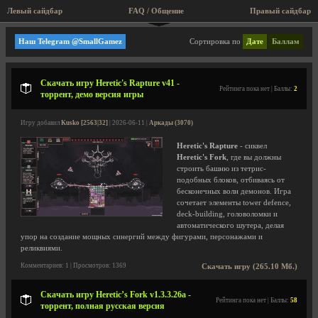
Левый сайдбар
FAQ / Общение
Правый сайдбар
9FingerGames
Наш Telegram @SmallGamez
Сортировка по
Дате
Баллам
Скачать игру Heretic's Rapture v41 -
Рейтинга пока нет | Баллы:
2
торрент, демо версия игры
Игру добавил
Kusko [2563|32]
| 2026-06-11 |
Аркады (3070)
Heretic's Rapture
- сиквел
Heretic's Fork
, где вы должны
строить башню из тетрис-
подобных блоков, отбиваясь от
бесконечных волн демонов. Игра
сочетает элементы tower defence,
deck-building, головоломки и
автоматического шутера, делая
упор на создание мощных синергий между фигурами, персонажами и
реликвиями.
Комментариев: 1 | Просмотров: 1369
Скачать игру (265.10 Мб.)
Скачать игру Heretic’s Fork v1.3.3.26a -
Рейтинга пока нет | Баллы:
58
торрент, полная русская версия