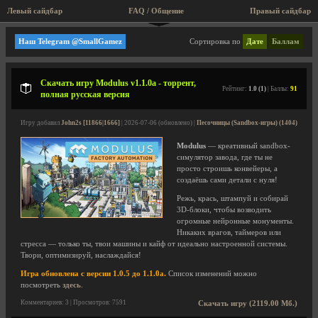
Левый сайдбар
FAQ / Общение
Правый сайдбар
Happy Volcano
Наш Telegram @SmallGamez
Сортировка по
Дате
Баллам
Скачать игру Modulus v1.1.0a - торрент,
Рейтинг:
1.0 (1)
| Баллы:
91
полная русская версия
Игру добавил
John2s [11866|1666]
| 2026-07-06 (обновлено) |
Песочницы (Sandbox-игры) (1404)
Modulus
— креативный sandbox-
симулятор завода, где ты не
просто строишь конвейеры, а
создаёшь сами детали с нуля!
Режь, крась, штампуй и собирай
3D-блоки, чтобы возводить
огромные нейронные монументы.
Никаких врагов, таймеров или
стресса — только ты, твои машины и кайф от идеально настроенной системы.
Твори, оптимизируй, наслаждайся!
Игра обновлена с версии 1.0.5 до 1.1.0a.
Список изменений можно
посмотреть
здесь
.
Комментариев: 3 | Просмотров: 7591
Скачать игру (2119.00 Мб.)