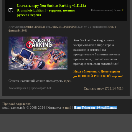
Скачать игру You Suck at Parking v1.11.12a
[Complete Edition] - торрент, полная
Рейтинга пока нет | Баллы:
7
русская версия
Игру добавил
Kusko [2563|32]
, ред.
John2s [11866|1666]
| 2024-07-31 (обновлено) |
Игры с
физикой (1308)
You Suck at Parking
- самая
экстремальная в мире игра о
парковке, в которой вы
преодолеваете безумные полосы
препятствий, чтобы безопасно
припарковать свои автомобили!
Игра обновлена с Демо-версии
до ПОЛНОЙ РУССКОЙ версии!
Список изменений можно посмотреть
здесь
.
Комментариев: 0 | Просмотров: 4703
Скачать игру (733.14 Мб.)
Правообладателям
small-games.info © 2008-2024 | Контакты:
e-mail
|
Наш Telegram @SmallGamez