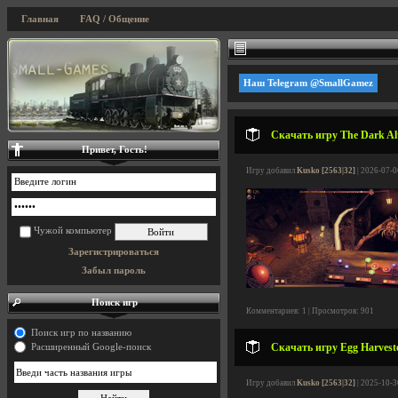
Главная
FAQ / Общение
Наш Telegram @SmallGamez
Скачать игру The Dark Alt
Привет, Гость!
Игру добавил
Kusko [2563|32]
| 2026-07-0
Чужой компьютер
Зарегистрироваться
Забыл пароль
Поиск игр
Комментариев: 1 | Просмотров: 901
Поиск игр по названию
Скачать игру Egg Harveste
Расширенный Google-поиск
Игру добавил
Kusko [2563|32]
| 2025-10-3