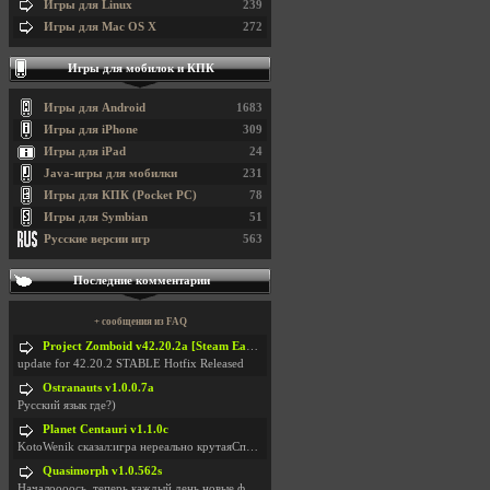
Игры для Linux
239
Игры для Mac OS X
272
Игры для мобилок и КПК
Игры для Android
1683
Игры для iPhone
309
Игры для iPad
24
Java-игры для мобилки
231
Игры для КПК (Pocket PC)
78
Игры для Symbian
51
Русские версии игр
563
Последние комментарии
+ сообщения из FAQ
Project Zomboid v42.20.2a [Steam Early Access]
update for 42.20.2 STABLE Hotfix Released
Ostranauts v1.0.0.7a
Русский язык где?)
Planet Centauri v1.1.0c
KotoWenik сказал:игра нереально крутаяСпасибо )))
Quasimorph v1.0.562s
Началоооось, теперь каждый день новые фиксики, баг