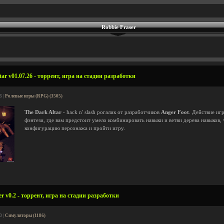
Robbie Fraser
ar v01.07.26 - торрент, игра на стадии разработки
6 |
Ролевые игры (RPG) (3505)
The Dark Altar
- hack n' slash рогалик от разработчиков
Anger Foot
. Действие иг
фэнтези, где вам предстоит умело комбинировать навыки и ветви дерева навыков,
конфигурацию персонажа и пройти игру.
r v0.2 - торрент, игра на стадии разработки
0 |
Симуляторы (1186)