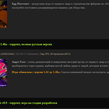
Egg Harvester
- загадочная игра от первого лица о строительстве фабрики по сбо
постройте постоянно расширяющуюся машину для сбора яиц.
1.46a - торрент, полная русская версия
s [11865|1666]
| 2024-09-17 (обновлено) |
Тир, FPS, 3D-бродилки (4013)
Anger Foot
- очень динамичный и невероятно веселый шутер от первого лица в с
пробираетесь через здание, выбивая ногой любые двери и людей, которые встают у
Игра обновлена с версии 1.42 до 1.46a.
Список изменений можно посмотреть
з
 v0.9 - торрент, игра на стадии разработки