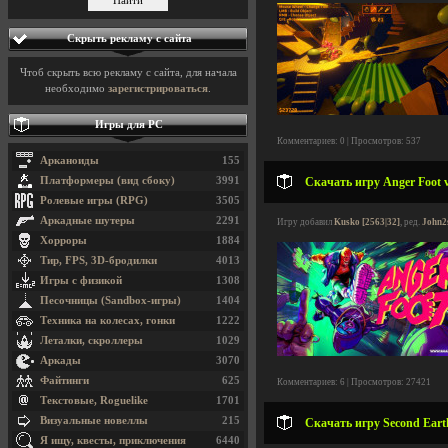
Скрыть рекламу с сайта
Чтоб скрыть всю рекламу с сайта, для начала
необходимо
зарегистрироваться
.
Игры для PC
Комментариев: 0 | Просмотров: 537
Арканоиды
155
Платформеры (вид сбоку)
3991
Скачать игру Anger Foot v
Ролевые игры (RPG)
3505
Аркадные шутеры
2291
Игру добавил
Kusko [2563|32]
, ред.
John2
Хорроры
1884
Тир, FPS, 3D-бродилки
4013
Игры с физикой
1308
Песочницы (Sandbox-игры)
1404
Техника на колесах, гонки
1222
Леталки, скроллеры
1029
Аркады
3070
Файтинги
625
Комментариев: 6 | Просмотров: 27421
Текстовые, Roguelike
1701
Визуальные новеллы
215
Скачать игру Second Earth
Я ищу, квесты, приключения
6440