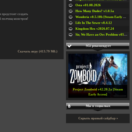
Osta v01.08.2026
How Many Dudes? v1.0.5a
ам предстоит создать
Wonderia v0.5.10b [Steam Early Access]
й полчищ монстров!
Life In The Sewer v0.4.12
Kingdom Hex v2026.07.24
Sir, We Have an Orc Problem v05.08.2026
SGi рекомендует
Скачать игру (413.79 Мб.)
Project Zomboid v42.20.2a [Steam
Early Access]
Мы в социалках
Скрыть правый сайдбар »