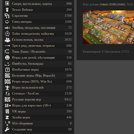
Спорт, настольные, карты
988
Игру добавил
John2s [11865|1666]
| 2019-
Tower Defense
394
Стратегии
3780
Симуляторы
1186
Змейки, поедалки, эволюция
72
Тайм менеджмент, тайкуны
1020
Головоломки, пазлы
3035
Три в ряд, цепочки, тетрисы
686
Типа Zuma / Dynomite
98
Комментариев: 9 | Просмотров: 27573
Игры для детей, обучающие
316
Пинболы, бильярды
65
Необычные игры
1076
Большие игры (Rip, Repack)
269
Ретро-игры (DOS, Win 9x)
690
Игры пользователей
272
Сетевые / ХотСит
2320
Русские версии игр
8412
Игры для взрослых (18+)
130
VR-игры
399
Зомби игры
446
SGi-сборники
0
Создание игр
98