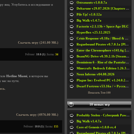
Ostranauts v1.0.0.7a
ру яиц. Углубитесь в исследование и
Deltarune v29.07.2026 [Chapters 1-5] / + RUS [Chapters 1-5]
Pile Up! v1.0.12a
Big Walk v1.4.7a
Factorio v2.1.13b + Space Age DLC
HyperBox v25.12.2025
Crisis Response v0.10a / Blood & Bullet
Скачать игру (241.00 Мб.)
Roguebound Pirates v0.7.0.1a [Playtest]
Enter the Chronosphere v141.6g [Steam Early Access]
Рейтинг:
10.0 (1)
| Баллы:
34
BeamNG Drive v0.39.2.1b [Steam Early Access]
Dominions 6 - Rise of the Pantokrator v6.35a
Minecraft: Bedrock Edition 1.26.33.1a / + TLauncher v2.89
Neon Inferno v04.08.2026
тиле
Hotline Miami
, в котором вы
Plague Inc: Evolved PC v1.24.0.2a + All DLCs
 вас на пути.
Dwarf Fortress v53.16a / + Русская Версия v50.12a
десь
.
Показать Топ-100
10 новых игр
Скачать игру (4976.00 Мб.)
Probably Stolen - Cyberpunk Pawnshop Simulator v048c [Playtest]
Big Walk v1.4.7a
Рейтинг:
10.0 (1)
| Баллы:
155
Core of Genesis v1.0.0-rc.4
Roguebound Pirates v0.7.0.1a [Playtest]