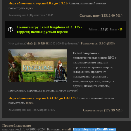
Игра обновлена с версии 0.8.2 до 0.9.1b.
Список изменений можно
посмотреть
здесь
.
Комментариев: 4 | Просмотров: 11841
Скачать игру (13516.00 Мб.)
Скачать игру Exiled Kingdoms v1.3.1175 -
Рейтинг:
10.0 (6)
| Баллы:
429
торрент, полная русская версия
Игру добавил
John2s [11865|1666]
| 2021-09-30 (обновлено) |
Ролевые игры (RPG) (3505)
Exiled Kingdoms
-
приключенческая экшен-RPG с
изометрическим видом и
огромным открытым миром,
который вам предстоит
исследовать, сражаться с
коварными врагами, заводить
друзей, находить секреты,
прокачивать персонажа и делать многое другое!
Игра обновлена с версии 1.3.1168 до 1.3.1175.
Список изменений можно
посмотреть
здесь
.
Комментариев: 18 | Просмотров: 31056
Скачать игру (172.99 Мб.)
Правообладателям
small-games.info © 2008-2024 | Контакты:
e-mail
|
Наш Telegram @SmallGamez