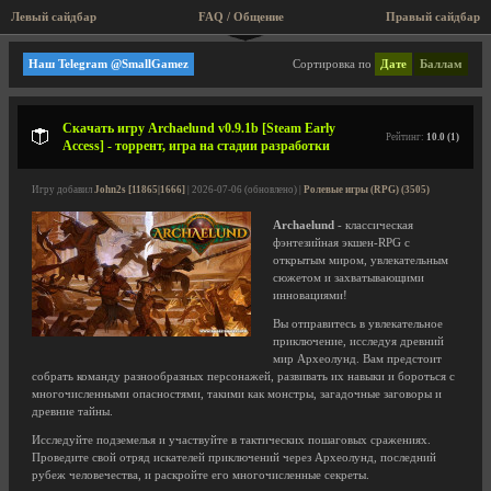
Левый сайдбар
FAQ / Общение
Правый сайдбар
4 Dimension Games
Наш Telegram @SmallGamez
Сортировка по
Дате
Баллам
Скачать игру Archaelund v0.9.1b [Steam Early
Рейтинг:
10.0 (1)
Access] - торрент, игра на стадии разработки
Игру добавил
John2s [11865|1666]
| 2026-07-06 (обновлено) |
Ролевые игры (RPG) (3505)
Archaelund
- классическая
фэнтезийная экшен-RPG с
открытым миром, увлекательным
сюжетом и захватывающими
инновациями!
Вы отправитесь в увлекательное
приключение, исследуя древний
мир Археолунд. Вам предстоит
собрать команду разнообразных персонажей, развивать их навыки и бороться с
многочисленными опасностями, такими как монстры, загадочные заговоры и
древние тайны.
Исследуйте подземелья и участвуйте в тактических пошаговых сражениях.
Проведите свой отряд искателей приключений через Археолунд, последний
рубеж человечества, и раскройте его многочисленные секреты.