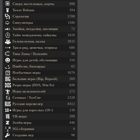
Спорт, настольные, карты
988
Tower Defense
394
Стратегии
3780
Симуляторы
1186
Змейки, поедалки, эволюция
72
Тайм менеджмент, тайкуны
1020
Головоломки, пазлы
3035
Три в ряд, цепочки, тетрисы
686
Типа Zuma / Dynomite
98
Игры для детей, обучающие
316
Пинболы, бильярды
65
Необычные игры
1076
Большие игры (Rip, Repack)
269
Ретро-игры (DOS, Win 9x)
690
Игры пользователей
272
Сетевые / ХотСит
2320
Русские версии игр
8412
Игры для взрослых (18+)
130
VR-игры
399
Зомби игры
446
SGi-сборники
0
Создание игр
98