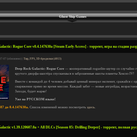
Ghost Ship Games
lactic: Rogue Core v0.4.147630a [Steam Early Access] - торрент, игра на стадии ра
07-07 (обновлено) |
Тир, FPS, 3D-бродилки (4013)
Deep Rock Galactic: Rogue Core
— кооперативный roguelite-шутер со случайно 
крутого дворфа-шахтёра спускаешься в заброшенные шахты планеты Хоксиз IV!
Вместе с командой до 4 человек добывай ценный минерал экспенит, сражайся с о
снаряжение прямо во время миссии. Каждый забег — новые апгрейды, возрастаю
Заходи, будет жарко!
Уже на РУССКОМ языке!
87 до 0.4.147630a.
Список изменений можно посмотреть
здесь
.
actic v1.39.120607.0a + All DLCs [Season 05: Drilling Deeper] - торрент, полная ру