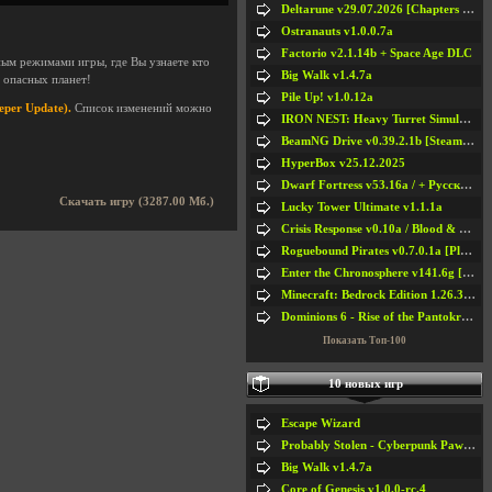
Deltarune v29.07.2026 [Chapters 1-5] / + RUS [Chapters 1-5]
Ostranauts v1.0.0.7a
Factorio v2.1.14b + Space Age DLC
ым режимами игры, где Вы узнаете кто
Big Walk v1.4.7a
 опасных планет!
Pile Up! v1.0.12a
eper Update).
Список изменений можно
IRON NEST: Heavy Turret Simulator v1.0a
BeamNG Drive v0.39.2.1b [Steam Early Access]
HyperBox v25.12.2025
Dwarf Fortress v53.16a / + Русская Версия v50.12a
Скачать игру (3287.00 Мб.)
Lucky Tower Ultimate v1.1.1a
Crisis Response v0.10a / Blood & Bullet
Roguebound Pirates v0.7.0.1a [Playtest]
Enter the Chronosphere v141.6g [Steam Early Access]
Minecraft: Bedrock Edition 1.26.33.1a / + TLauncher v2.89
Dominions 6 - Rise of the Pantokrator v6.35a
Показать Топ-100
10 новых игр
Escape Wizard
Probably Stolen - Cyberpunk Pawnshop Simulator v048c [Playtest]
Big Walk v1.4.7a
Core of Genesis v1.0.0-rc.4