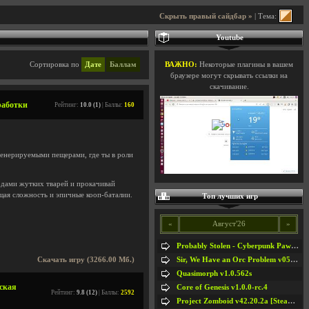
Скрыть правый сайдбар »
| Тема:
Youtube
Сортировка по
Дате
Баллам
ВАЖНО:
Некоторые плагины в вашем
браузере могут скрывать ссылки на
скачивание.
зработки
Рейтинг:
10.0 (1)
| Баллы:
160
генерируемыми пещерами, где ты в роли
рдами жутких тварей и прокачивай
щая сложность и эпичные кооп-баталии.
Топ лучших игр
«
Август'26
»
Probably Stolen - Cyberpunk Pawnshop Simulator v048c [Playtest]
Sir, We Have an Orc Problem v05.08.2026
Скачать игру (3266.00 Мб.)
Quasimorph v1.0.562s
сская
Core of Genesis v1.0.0-rc.4
Рейтинг:
9.8 (12)
| Баллы:
2592
Project Zomboid v42.20.2a [Steam Early Access]