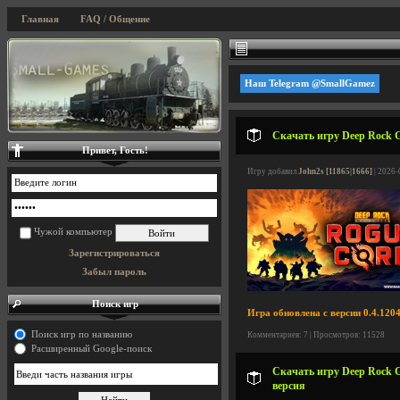
Главная
FAQ / Общение
Наш Telegram @SmallGamez
Скачать игру Deep Rock Ga
Привет, Гость!
Игру добавил
John2s [11865|1666]
| 2026-
Чужой компьютер
Зарегистрироваться
Забыл пароль
Поиск игр
Игра обновлена с версии 0.4.1204
Поиск игр по названию
Комментариев: 7 | Просмотров: 11528
Расширенный Google-поиск
Скачать игру Deep Rock Gal
версия