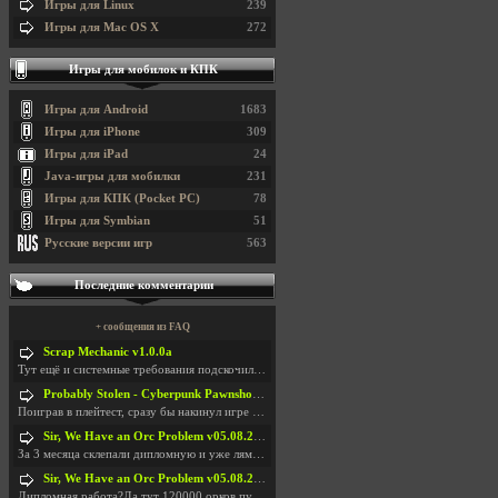
Игры для Linux
239
Игры для Mac OS X
272
Игры для мобилок и КПК
Игры для Android
1683
Игры для iPhone
309
Игры для iPad
24
Java-игры для мобилки
231
Игры для КПК (Pocket PC)
78
Игры для Symbian
51
Русские версии игр
563
Последние комментарии
+ сообщения из FAQ
Scrap Mechanic v1.0.0a
Тут ещё и системные требования подскочили. Если не
Probably Stolen - Cyberpunk Pawnshop Simulator v048c [Playtest]
Поиграв в плейтест, сразу бы накинул игре наивысши
Sir, We Have an Orc Problem v05.08.2026
За 3 месяца склепали дипломную и уже лям двести ба
Sir, We Have an Orc Problem v05.08.2026
Дипломная работа?Да тут 120000 орков путь выбирают