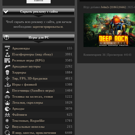
Игру добавил
John2s [11865|1666]
| 2025-
Скрыть рекламу с сайта
Чтоб скрыть всю рекламу с сайта, для начала
необходимо
зарегистрироваться
.
Игры для PC
Арканоиды
155
Платформеры (вид сбоку)
3991
Комментариев: 36 | Просмотров: 44143
Ролевые игры (RPG)
3505
Аркадные шутеры
2292
Хорроры
1884
Тир, FPS, 3D-бродилки
4013
Игры с физикой
1308
Песочницы (Sandbox-игры)
1404
Техника на колесах, гонки
1222
Леталки, скроллеры
1029
Аркады
3070
Файтинги
625
Текстовые, Roguelike
1701
Визуальные новеллы
215
Я ищу, квесты, приключения
6440