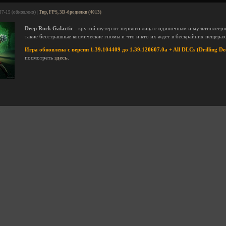
07-15 (обновлено) |
Тир, FPS, 3D-бродилки (4013)
Deep Rock Galactic
- крутой шутер от первого лица с одиночным и мультиплеерн
такие бесстрашные космические гномы и что и кто их ждет в бескрайних пещерах
Игра обновлена с версии 1.39.104409 до 1.39.120607.0a + All DLCs (Drilling De
посмотреть
здесь
.