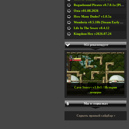
Roguebound Pirates v0.7.0.1a [Playtest]
Osta v01.08.2026
How Many Dudes? v1.0.5a
Wonderia v0.5.10b [Steam Early Access]
Life In The Sewer v0.4.12
Kingdom Hex v2026.07.24
SGi рекомендует
Cave Story+ v1.0r1 / История
пещеры
Мы в социалках
Скрыть правый сайдбар »