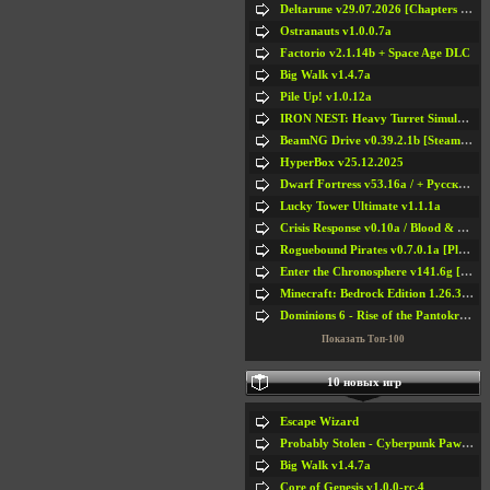
Deltarune v29.07.2026 [Chapters 1-5] / + RUS [Chapters 1-5]
Ostranauts v1.0.0.7a
Factorio v2.1.14b + Space Age DLC
Big Walk v1.4.7a
Pile Up! v1.0.12a
IRON NEST: Heavy Turret Simulator v1.0a
BeamNG Drive v0.39.2.1b [Steam Early Access]
HyperBox v25.12.2025
Dwarf Fortress v53.16a / + Русская Версия v50.12a
Lucky Tower Ultimate v1.1.1a
Crisis Response v0.10a / Blood & Bullet
Roguebound Pirates v0.7.0.1a [Playtest]
Enter the Chronosphere v141.6g [Steam Early Access]
Minecraft: Bedrock Edition 1.26.33.1a / + TLauncher v2.89
Dominions 6 - Rise of the Pantokrator v6.35a
Показать Топ-100
10 новых игр
Escape Wizard
Probably Stolen - Cyberpunk Pawnshop Simulator v048c [Playtest]
Big Walk v1.4.7a
Core of Genesis v1.0.0-rc.4