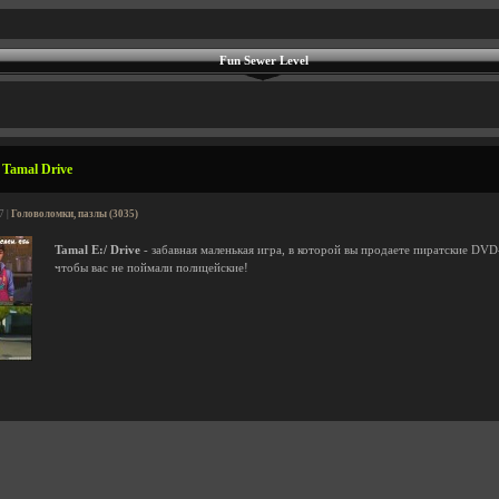
Fun Sewer Level
Tamal Drive
7 |
Головоломки, пазлы (3035)
Tamal E:/ Drive
- забавная маленькая игра, в которой вы продаете пиратские DVD-
чтобы вас не поймали полицейские!