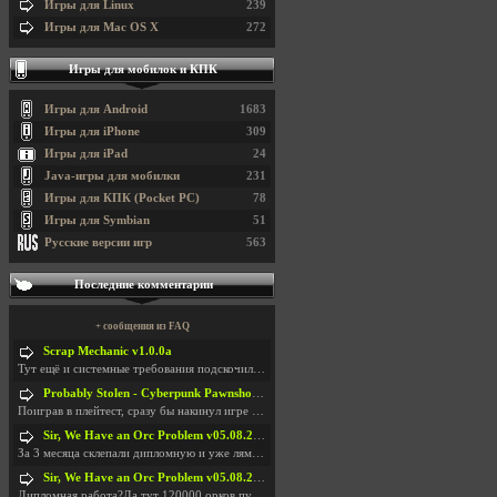
Игры для Linux
239
Игры для Mac OS X
272
Игры для мобилок и КПК
Игры для Android
1683
Игры для iPhone
309
Игры для iPad
24
Java-игры для мобилки
231
Игры для КПК (Pocket PC)
78
Игры для Symbian
51
Русские версии игр
563
Последние комментарии
+ сообщения из FAQ
Scrap Mechanic v1.0.0a
Тут ещё и системные требования подскочили. Если не
Probably Stolen - Cyberpunk Pawnshop Simulator v048c [Playtest]
Поиграв в плейтест, сразу бы накинул игре наивысши
Sir, We Have an Orc Problem v05.08.2026
За 3 месяца склепали дипломную и уже лям двести ба
Sir, We Have an Orc Problem v05.08.2026
Дипломная работа?Да тут 120000 орков путь выбирают