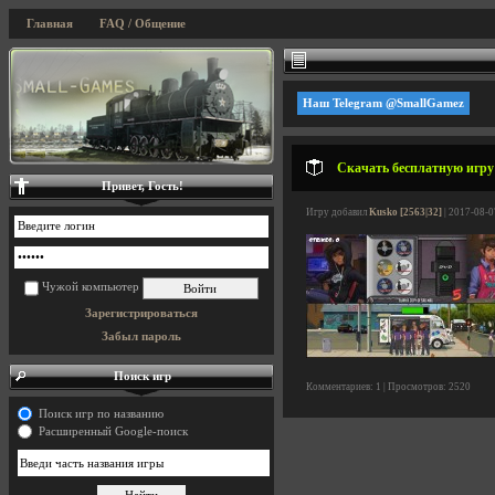
Главная
FAQ / Общение
Наш Telegram @SmallGamez
Скачать бесплатную игру 
Привет, Гость!
Игру добавил
Kusko [2563|32]
| 2017-08-0
Чужой компьютер
Зарегистрироваться
Забыл пароль
Поиск игр
Комментариев: 1 | Просмотров: 2520
Поиск игр по названию
Расширенный Google-поиск