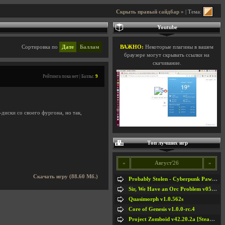
Скрыть правый сайдбар »
| Тема:
Youtube
Сортировка по
Дате
Баллам
ВАЖНО:
Некоторые плагины в вашем
браузере могут скрывать ссылки на
скачивание.
Рейтинга пока нет | Баллы:
9
диски со своего фургона, но так,
Топ лучших игр
«
Август'26
»
Скачать игру (88.60 Мб.)
Probably Stolen - Cyberpunk Pawnshop Simulator v048c [Playtest]
Sir, We Have an Orc Problem v05.08.2026
Quasimorph v1.0.562s
Core of Genesis v1.0.0-rc.4
Project Zomboid v42.20.2a [Steam Early Access]