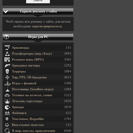
Скрыть рекламу с сайта
Чтоб скрыть всю рекламу с сайта, для начала
необходимо
зарегистрироваться
.
Игры для PC
Арканоиды
155
Платформеры (вид сбоку)
3991
Ролевые игры (RPG)
3505
Аркадные шутеры
2292
Хорроры
1884
Тир, FPS, 3D-бродилки
4013
Игры с физикой
1308
Песочницы (Sandbox-игры)
1404
Техника на колесах, гонки
1222
Леталки, скроллеры
1029
Аркады
3070
Файтинги
625
Текстовые, Roguelike
1701
Визуальные новеллы
215
Я ищу, квесты, приключения
6440