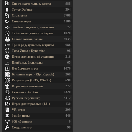
Спорт, настольные, карты
988
Tower Defense
394
Стратегии
3780
Симуляторы
1186
Змейки, поедалки, эволюция
72
Тайм менеджмент, тайкуны
1020
Головоломки, пазлы
3035
Три в ряд, цепочки, тетрисы
686
Типа Zuma / Dynomite
98
Игры для детей, обучающие
316
Пинболы, бильярды
65
Необычные игры
1076
Большие игры (Rip, Repack)
269
Ретро-игры (DOS, Win 9x)
690
Игры пользователей
272
Сетевые / ХотСит
2320
Русские версии игр
8412
Игры для взрослых (18+)
130
VR-игры
399
Зомби игры
446
SGi-сборники
0
Создание игр
98