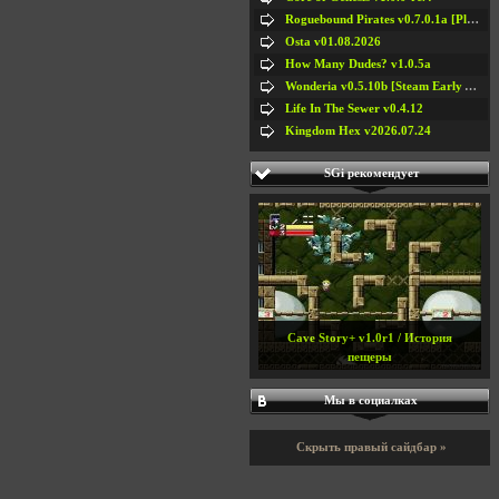
Roguebound Pirates v0.7.0.1a [Playtest]
Osta v01.08.2026
How Many Dudes? v1.0.5a
Wonderia v0.5.10b [Steam Early Access]
Life In The Sewer v0.4.12
Kingdom Hex v2026.07.24
SGi рекомендует
Cave Story+ v1.0r1 / История
пещеры
Мы в социалках
Скрыть правый сайдбар »