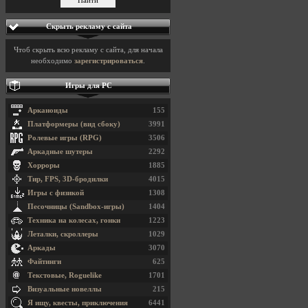
Скрыть рекламу с сайта
Чтоб скрыть всю рекламу с сайта, для начала
необходимо
зарегистрироваться
.
Игры для PC
Арканоиды
155
Платформеры (вид сбоку)
3991
Ролевые игры (RPG)
3506
Аркадные шутеры
2292
Хорроры
1885
Тир, FPS, 3D-бродилки
4015
Игры с физикой
1308
Песочницы (Sandbox-игры)
1404
Техника на колесах, гонки
1223
Леталки, скроллеры
1029
Аркады
3070
Файтинги
625
Текстовые, Roguelike
1701
Визуальные новеллы
215
Я ищу, квесты, приключения
6441