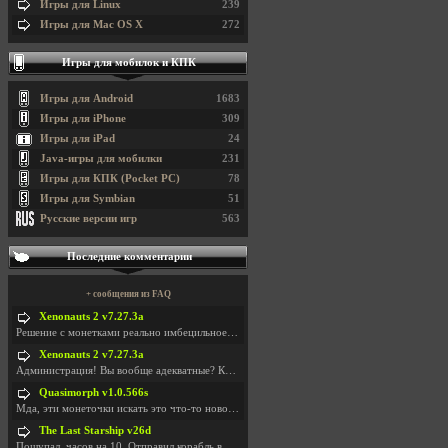
Игры для Linux
239
Игры для Mac OS X
272
Игры для мобилок и КПК
Игры для Android
1683
Игры для iPhone
309
Игры для iPad
24
Java-игры для мобилки
231
Игры для КПК (Pocket PC)
78
Игры для Symbian
51
Русские версии игр
563
Последние комментарии
+ сообщения из FAQ
Xenonauts 2 v7.27.3a
Решение с монетками реально имбецильное. Как сдела
Xenonauts 2 v7.27.3a
Администрация! Вы вообще адекватные? Какие монетки
Quasimorph v1.0.566s
Мда, эти монеточки искать это что-то новое в сфере
The Last Starship v26d
Пощупал, часов на 10. Отправил корабль в другую Га