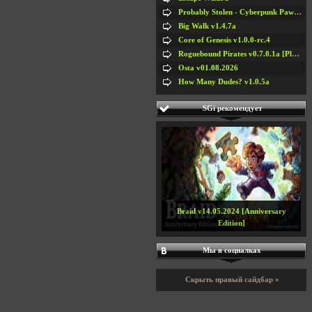
Probably Stolen - Cyberpunk Pawnshop Simulator v048c [Playtest]
Big Walk v1.4.7a
Core of Genesis v1.0.0-rc.4
Roguebound Pirates v0.7.0.1a [Playtest]
Osta v01.08.2026
How Many Dudes? v1.0.5a
SGi рекомендует
Braid v14.05.2024 [Anniversary
Edition]
Мы в социалках
Скрыть правый сайдбар »