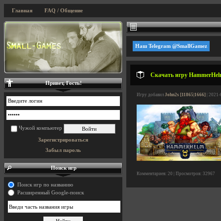
Главная
FAQ / Общение
Наш Telegram @SmallGamez
Скачать игру HammerHelm 
Привет, Гость!
Игру добавил
John2s [11865|1666]
| 2021-
Чужой компьютер
Зарегистрироваться
Забыл пароль
Поиск игр
Комментариев: 20 | Просмотров: 32967
Поиск игр по названию
Расширенный Google-поиск