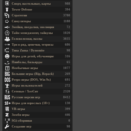
Спорт, настольные, карты
988
Tower Defense
394
Стратегии
3780
Симуляторы
1188
Змейки, поедалки, эволюция
72
Тайм менеджмент, тайкуны
1020
Головоломки, пазлы
3035
Три в ряд, цепочки, тетрисы
686
Типа Zuma / Dynomite
98
Игры для детей, обучающие
316
Пинболы, бильярды
65
Необычные игры
1077
Большие игры (Rip, Repack)
269
Ретро-игры (DOS, Win 9x)
691
Игры пользователей
272
Сетевые / ХотСит
2320
Русские версии игр
8412
Игры для взрослых (18+)
130
VR-игры
399
Зомби игры
446
SGi-сборники
0
Создание игр
98