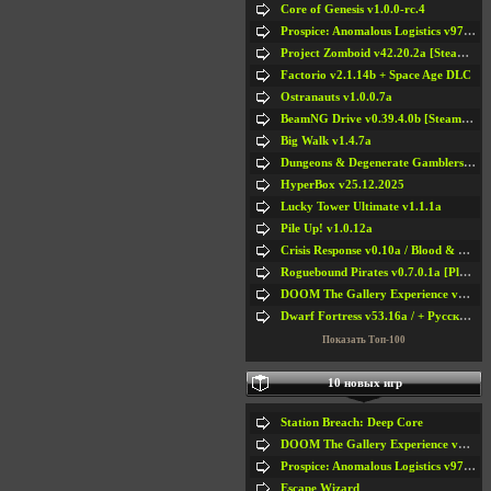
Core of Genesis v1.0.0-rc.4
Prospice: Anomalous Logistics v97 [Playtest]
Project Zomboid v42.20.2a [Steam Early Access]
Factorio v2.1.14b + Space Age DLC
Ostranauts v1.0.0.7a
BeamNG Drive v0.39.4.0b [Steam Early Access]
Big Walk v1.4.7a
Dungeons & Degenerate Gamblers v2.0.2a
HyperBox v25.12.2025
Lucky Tower Ultimate v1.1.1a
Pile Up! v1.0.12a
Crisis Response v0.10a / Blood & Bullet
Roguebound Pirates v0.7.0.1a [Playtest]
DOOM The Gallery Experience v1.4.2
Dwarf Fortress v53.16a / + Русская Версия v50.12a
Показать Топ-100
10 новых игр
Station Breach: Deep Core
DOOM The Gallery Experience v1.4.2
Prospice: Anomalous Logistics v97 [Playtest]
Escape Wizard