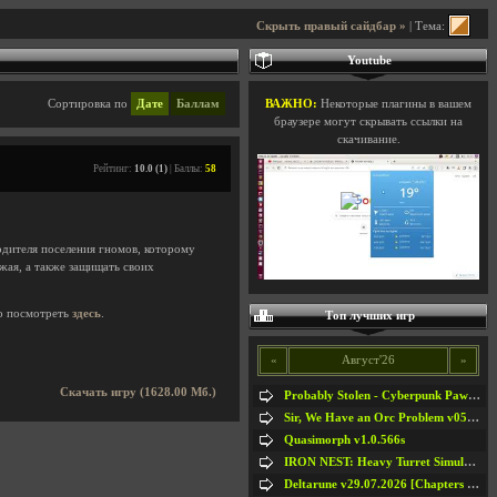
Скрыть правый сайдбар »
| Тема:
Youtube
Сортировка по
Дате
Баллам
ВАЖНО:
Некоторые плагины в вашем
браузере могут скрывать ссылки на
скачивание.
Рейтинг:
10.0 (1)
| Баллы:
58
одителя поселения гномов, которому
жая, а также защищать своих
о посмотреть
здесь
.
Топ лучших игр
«
Август'26
»
Скачать игру (1628.00 Мб.)
Probably Stolen - Cyberpunk Pawnshop Simulator v048c [Playtest]
Sir, We Have an Orc Problem v05.08.2026
Quasimorph v1.0.566s
IRON NEST: Heavy Turret Simulator v1.0a
Deltarune v29.07.2026 [Chapters 1-5] / + RUS [Chapters 1-5]