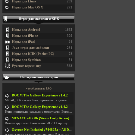
Игры для Linux
239
Игры для Mac OS X
272
Игры для мобилок и КПК
Игры для Android
1683
Игры для iPhone
309
Игры для iPad
24
Java-игры для мобилки
231
Игры для КПК (Pocket PC)
78
Игры для Symbian
51
Русские версии игр
563
Последние комментарии
+ сообщения из FAQ
DOOM The Gallery Experience v1.4.2
Mihail_666 сказал:Блин, прикольно сделали с монетк
DOOM The Gallery Experience v1.4.2
Блин, прикольно сделали с монетками. Вернулся в св
MENACE v0.7.8b [Steam Early Access]
Вышло крупное обновление v0.7.11 прошу обновить
Oxygen Not Included v744825a + All DLC
А где скачать старую версию игры? А то на новой но