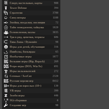
Спорт, настольные, карты
988
Tower Defense
394
Стратегии
3780
Симуляторы
1188
Змейки, поедалки, эволюция
72
Тайм менеджмент, тайкуны
1020
Головоломки, пазлы
3035
Три в ряд, цепочки, тетрисы
686
Типа Zuma / Dynomite
98
Игры для детей, обучающие
316
Пинболы, бильярды
65
Необычные игры
1077
Большие игры (Rip, Repack)
269
Ретро-игры (DOS, Win 9x)
691
Игры пользователей
272
Сетевые / ХотСит
2320
Русские версии игр
8412
Игры для взрослых (18+)
130
VR-игры
399
Зомби игры
446
SGi-сборники
0
Создание игр
98