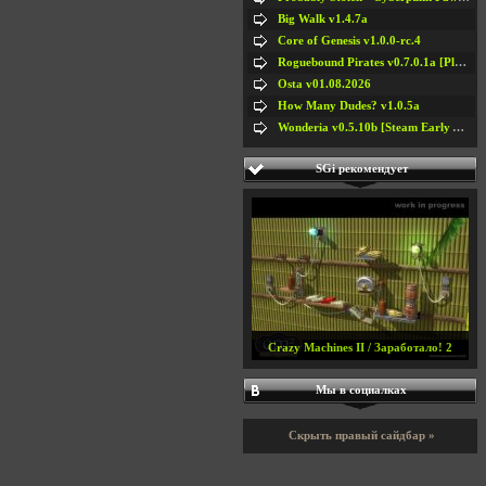
Big Walk v1.4.7a
Core of Genesis v1.0.0-rc.4
Roguebound Pirates v0.7.0.1a [Playtest]
Osta v01.08.2026
How Many Dudes? v1.0.5a
Wonderia v0.5.10b [Steam Early Access]
SGi рекомендует
Crazy Machines II / Заработало! 2
Мы в социалках
Скрыть правый сайдбар »