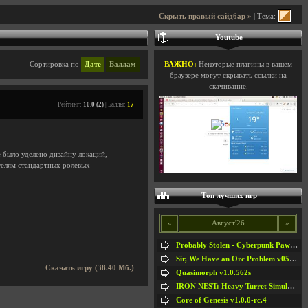
Скрыть правый сайдбар »
| Тема:
Youtube
Сортировка по
Дате
Баллам
ВАЖНО:
Некоторые плагины в вашем
браузере могут скрывать ссылки на
скачивание.
Рейтинг:
10.0 (2)
| Баллы:
17
 было уделено дизайну локаций,
телям стандартных ролевых
Топ лучших игр
«
Август'26
»
Probably Stolen - Cyberpunk Pawnshop Simulator v048c [Playtest]
Sir, We Have an Orc Problem v05.08.2026
Скачать игру (38.40 Мб.)
Quasimorph v1.0.562s
IRON NEST: Heavy Turret Simulator v1.0a
Core of Genesis v1.0.0-rc.4