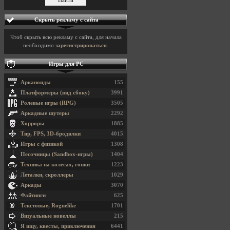
Скрыть рекламу с сайта
Чтоб скрыть всю рекламу с сайта, для начала
необходимо
зарегистрироваться
.
Игры для PC
Арканоиды
155
Платформеры (вид сбоку)
3991
Ролевые игры (RPG)
3505
Аркадные шутеры
2292
Хорроры
1885
Тир, FPS, 3D-бродилки
4015
Игры с физикой
1308
Песочницы (Sandbox-игры)
1404
Техника на колесах, гонки
1223
Леталки, скроллеры
1029
Аркады
3070
Файтинги
625
Текстовые, Roguelike
1701
Визуальные новеллы
215
Я ищу, квесты, приключения
6441