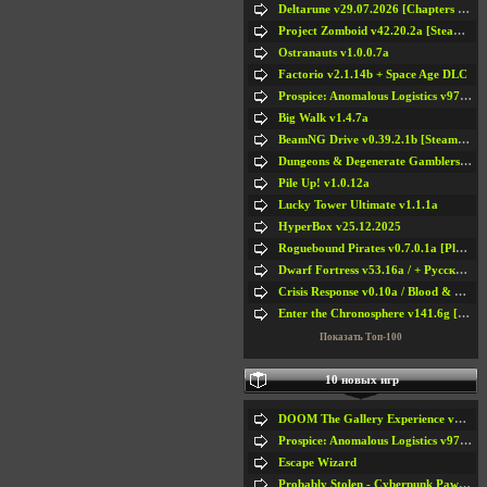
Deltarune v29.07.2026 [Chapters 1-5] / + RUS [Chapters 1-5]
Project Zomboid v42.20.2a [Steam Early Access]
Ostranauts v1.0.0.7a
Factorio v2.1.14b + Space Age DLC
Prospice: Anomalous Logistics v97 [Playtest]
Big Walk v1.4.7a
BeamNG Drive v0.39.2.1b [Steam Early Access]
Dungeons & Degenerate Gamblers v2.0.2a
Pile Up! v1.0.12a
Lucky Tower Ultimate v1.1.1a
HyperBox v25.12.2025
Roguebound Pirates v0.7.0.1a [Playtest]
Dwarf Fortress v53.16a / + Русская Версия v50.12a
Crisis Response v0.10a / Blood & Bullet
Enter the Chronosphere v141.6g [Steam Early Access]
Показать Топ-100
10 новых игр
DOOM The Gallery Experience v1.4.2
Prospice: Anomalous Logistics v97 [Playtest]
Escape Wizard
Probably Stolen - Cyberpunk Pawnshop Simulator v048c [Playtest]