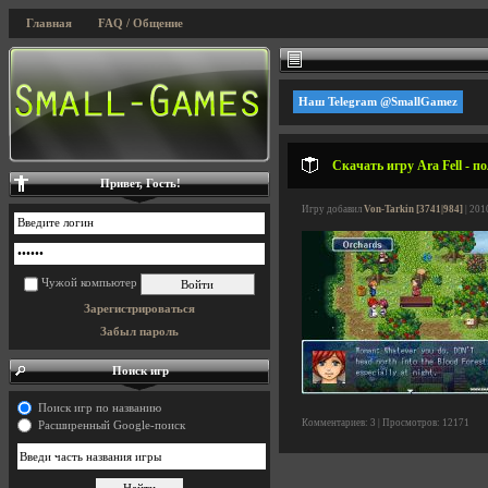
Главная
FAQ / Общение
Наш Telegram @SmallGamez
Скачать игру Ara Fell - п
Привет, Гость!
Игру добавил
Von-Tarkin [3741|984]
| 201
Чужой компьютер
Зарегистрироваться
Забыл пароль
Поиск игр
Поиск игр по названию
Комментариев: 3 | Просмотров: 12171
Расширенный Google-поиск