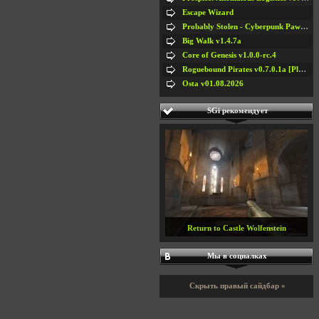
Escape Wizard
Probably Stolen - Cyberpunk Pawnshop Simulator v048c [Playtest]
Big Walk v1.4.7a
Core of Genesis v1.0.0-rc.4
Roguebound Pirates v0.7.0.1a [Playtest]
Osta v01.08.2026
SGi рекомендует
Return to Castle Wolfenstein
Мы в социалках
Скрыть правый сайдбар »