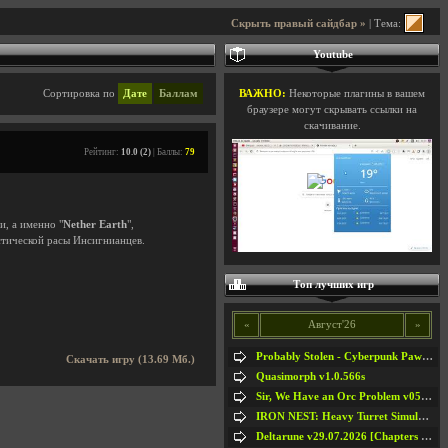
Скрыть правый сайдбар »
| Тема:
Youtube
Сортировка по
Дате
Баллам
ВАЖНО:
Некоторые плагины в вашем
браузере могут скрывать ссылки на
скачивание.
Рейтинг:
10.0 (2)
| Баллы:
79
и, а именно "
Nether Earth
",
стической расы Инсигнианцев.
Топ лучших игр
«
Август'26
»
Probably Stolen - Cyberpunk Pawnshop Simulator v048c [Playtest]
Скачать игру (13.69 Мб.)
Quasimorph v1.0.566s
Sir, We Have an Orc Problem v05.08.2026
IRON NEST: Heavy Turret Simulator v1.0a
Deltarune v29.07.2026 [Chapters 1-5] / + RUS [Chapters 1-5]