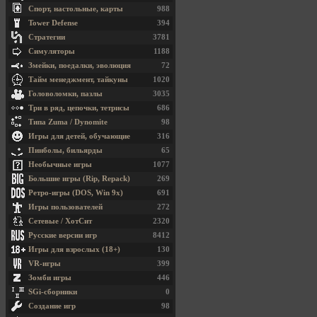
Спорт, настольные, карты
988
Tower Defense
394
Стратегии
3781
Симуляторы
1188
Змейки, поедалки, эволюция
72
Тайм менеджмент, тайкуны
1020
Головоломки, пазлы
3035
Три в ряд, цепочки, тетрисы
686
Типа Zuma / Dynomite
98
Игры для детей, обучающие
316
Пинболы, бильярды
65
Необычные игры
1077
Большие игры (Rip, Repack)
269
Ретро-игры (DOS, Win 9x)
691
Игры пользователей
272
Сетевые / ХотСит
2320
Русские версии игр
8412
Игры для взрослых (18+)
130
VR-игры
399
Зомби игры
446
SGi-сборники
0
Создание игр
98