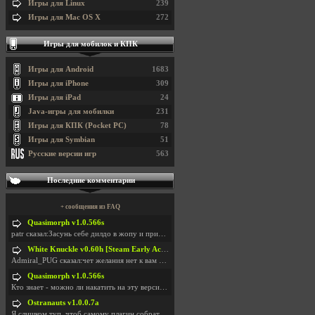
Игры для Linux
239
Игры для Mac OS X
272
Игры для мобилок и КПК
Игры для Android
1683
Игры для iPhone
309
Игры для iPad
24
Java-игры для мобилки
231
Игры для КПК (Pocket PC)
78
Игры для Symbian
51
Русские версии игр
563
Последние комментарии
+ сообщения из FAQ
Quasimorph v1.0.566s
patr сказал:Засунь себе дилдо в жопу и пришли фотк
White Knuckle v0.60h [Steam Early Access]
Admiral_PUG сказал:чет желания нет к вам сюда захо
Quasimorph v1.0.566s
Кто знает - можно ли накатить на эту версию моды?
Ostranauts v1.0.0.7a
Я слишком туп, чтоб самому плагин собрать. И что-т