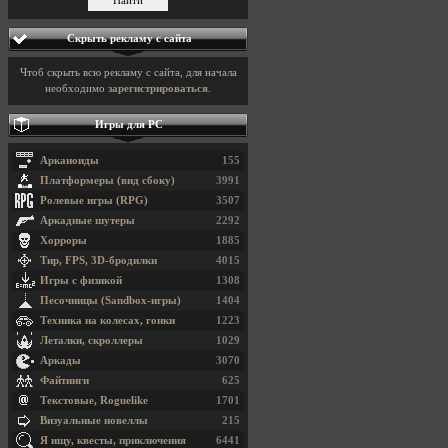
Скрыть рекламу с сайта
Чтоб скрыть всю рекламу с сайта, для начала
необходимо
зарегистрироваться
.
Игры для PC
Арканоиды
155
Платформеры (вид сбоку)
3991
Ролевые игры (RPG)
3507
Аркадные шутеры
2292
Хорроры
1885
Тир, FPS, 3D-бродилки
4015
Игры с физикой
1308
Песочницы (Sandbox-игры)
1404
Техника на колесах, гонки
1223
Леталки, скроллеры
1029
Аркады
3070
Файтинги
625
Текстовые, Roguelike
1701
Визуальные новеллы
215
Я ищу, квесты, приключения
6441