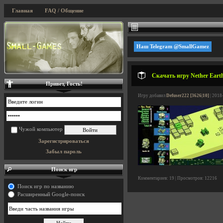
Главная
FAQ / Общение
Наш Telegram @SmallGamez
Скачать игру Nether Earth
Привет, Гость!
Игру добавил
Defuser222 [3626|10]
| 2018
Чужой компьютер
Зарегистрироваться
Забыл пароль
Поиск игр
Комментариев: 19 | Просмотров: 12216
Поиск игр по названию
Расширенный Google-поиск