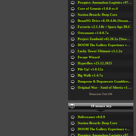
Prospice: Anomalous Logistics v97 [Playtest]
Core of Genesis v1.0.0-rc.4
Station Breach: Deep Core
BeamNG Drive v0.39.4.0b [Steam Early Access]
Factorio v2.1.14b + Space Age DLC
Ostranauts v1.0.0.7a
Project Zomboid v42.20.2a [Steam Early Access]
DOOM The Gallery Experience v1.4.2
Lucky Tower Ultimate v1.1.2a
Escape Wizard
HyperBox v25.12.2025
Pile Up! v1.0.12a
Big Walk v1.4.7a
Dungeons & Degenerate Gamblers v2.0.2a
Original War - Sand of Siberia v1.6.30
Показать Топ-100
10 новых игр
Deliverance v0.0.9
Station Breach: Deep Core
DOOM The Gallery Experience v1.4.2
Prospice: Anomalous Logistics v97 [Playtest]