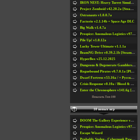
IRON NEST: Heavy Turret Simulator v1.0a
Project Zomboid v42.20.2a [Steam Early Access]
Ostranauts v1.0.0.7a
Factorio v2.1.14b + Space Age DLC
Big Walk v1.4.7a
Prospice: Anomalous Logistics v97 [Playtest]
Pile Up! v1.0.12a
Lucky Tower Ultimate v1.1.1a
BeamNG Drive v0.39.2.1b [Steam Early Access]
HyperBox v25.12.2025
Dungeons & Degenerate Gamblers v2.0.2a
Roguebound Pirates v0.7.0.1a [Playtest]
Dwarf Fortress v53.16a / + Русская Версия v50.12a
Crisis Response v0.10a / Blood & Bullet
Enter the Chronosphere v141.6g [Steam Early Access]
Показать Топ-100
10 новых игр
DOOM The Gallery Experience v1.4.2
Prospice: Anomalous Logistics v97 [Playtest]
Escape Wizard
Probably Stolen - Cyberpunk Pawnshop Simulator v048c [Playtest]