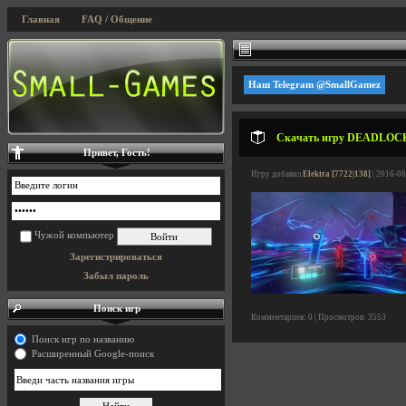
Главная
FAQ / Общение
Наш Telegram @SmallGamez
Скачать игру DEADLOCK -
Привет, Гость!
Игру добавил
Elektra [7722|138]
| 2016-08
Чужой компьютер
Зарегистрироваться
Забыл пароль
Поиск игр
Комментариев: 0 | Просмотров: 3553
Поиск игр по названию
Расширенный Google-поиск