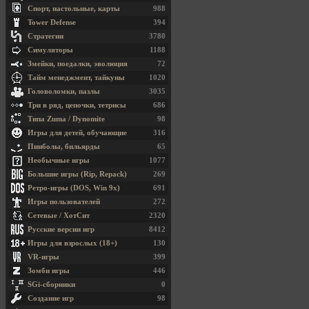
Спорт, настольные, карты
988
Tower Defense
394
Стратегии
3780
Симуляторы
1188
Змейки, поедалки, эволюция
72
Тайм менеджмент, тайкуны
1020
Головоломки, пазлы
3035
Три в ряд, цепочки, тетрисы
686
Типа Zuma / Dynomite
98
Игры для детей, обучающие
316
Пинболы, бильярды
65
Необычные игры
1077
Большие игры (Rip, Repack)
269
Ретро-игры (DOS, Win 9x)
691
Игры пользователей
272
Сетевые / ХотСит
2320
Русские версии игр
8412
Игры для взрослых (18+)
130
VR-игры
399
Зомби игры
446
SGi-сборники
0
Создание игр
98