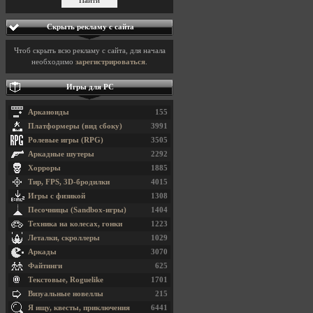
Скрыть рекламу с сайта
Чтоб скрыть всю рекламу с сайта, для начала
необходимо
зарегистрироваться
.
Игры для PC
Арканоиды
155
Платформеры (вид сбоку)
3991
Ролевые игры (RPG)
3505
Аркадные шутеры
2292
Хорроры
1885
Тир, FPS, 3D-бродилки
4015
Игры с физикой
1308
Песочницы (Sandbox-игры)
1404
Техника на колесах, гонки
1223
Леталки, скроллеры
1029
Аркады
3070
Файтинги
625
Текстовые, Roguelike
1701
Визуальные новеллы
215
Я ищу, квесты, приключения
6441