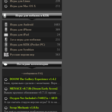
Игры для Linux
239
Игры для Mac OS X
272
Игры для мобилок и КПК
Игры для Android
1683
Игры для iPhone
309
Игры для iPad
24
Java-игры для мобилки
231
Игры для КПК (Pocket PC)
78
Игры для Symbian
51
Русские версии игр
563
Последние комментарии
+ сообщения из FAQ
DOOM The Gallery Experience v1.4.2
Блин, прикольно сделали с монетками. Вернулся в св
MENACE v0.7.8b [Steam Early Access]
Вышло крупное обновление v0.7.11 прошу обновить
Oxygen Not Included v744825a + All DLC
А где скачать старую версию игры? А то на новой но
Scrap Mechanic v1.0.0a
Тут ещё и системные требования подскочили. Если не