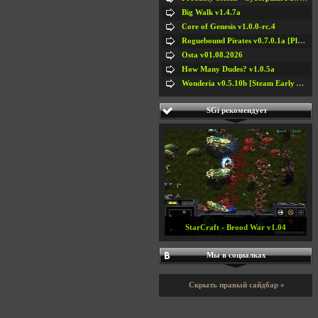
Big Walk v1.4.7a
Core of Genesis v1.0.0-rc.4
Roguebound Pirates v0.7.0.1a [Playtest]
Osta v01.08.2026
How Many Dudes? v1.0.5a
Wonderia v0.5.10b [Steam Early Access]
SGi рекомендует
StarCraft - Brood War v1.04
Мы в социалках
Скрыть правый сайдбар »