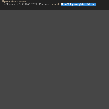
Правообладателям
small-games.info © 2008-2024 | Контакты:
e-mail
|
Наш Telegram @SmallGamez