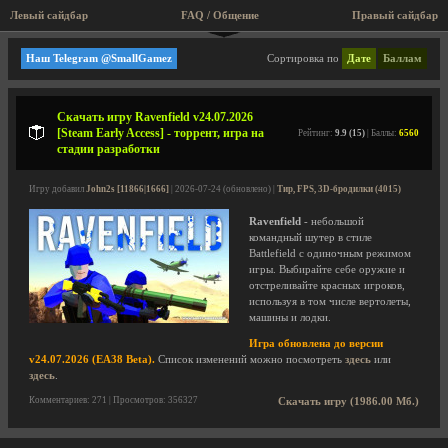
Левый сайдбар
FAQ / Общение
Правый сайдбар
SteelRaven7
Наш Telegram @SmallGamez
Сортировка по
Дате
Баллам
Скачать игру Ravenfield v24.07.2026
[Steam Early Access] - торрент, игра на
Рейтинг:
9.9 (15)
| Баллы:
6560
стадии разработки
Игру добавил
John2s [11866|1666]
| 2026-07-24 (обновлено) |
Тир, FPS, 3D-бродилки (4015)
Ravenfield
- небольшой
командный шутер в стиле
Battlefield с одиночным режимом
игры. Выбирайте себе оружие и
отстреливайте красных игроков,
используя в том числе вертолеты,
машины и лодки.
Игра обновлена до версии
v24.07.2026 (EA38 Beta).
Список изменений можно посмотреть
здесь
или
здесь
.
Комментариев: 271 | Просмотров: 356327
Скачать игру (1986.00 Мб.)