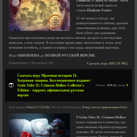
Chimeras 5: Mark of Death
- пятая
часть мистической серии от
студии
Elephant Games
.
12 лет назад в городе, где
разворачиваются события, пропала
таинственная реликвия, при этом
было убито два охранника.
Свидетель преступления указал на местного жителя, которого в последствие
повесили, а тело сожгли. В настоящее время люди, причастные к этому делу
начинают погибать, и одним из первых стал судья, назначавший приговор.
Игра
ОБНОВЛЕНА
до
ПОЛНОЙ РУССКОЙ ВЕРСИИ.
Комментариев: 0 | Просмотров: 3867
Скачать игру (803.19 Мб.)
Скачать игру Мрачные истории 11:
Багряная лощина. Коллекционное издание /
Grim Tales 11: Crimson Hollow Collector's
Рейтинг:
10.0 (1)
| Баллы:
9
Edition - торрент, официальная русская
версия
Игру добавил
Elektra [7722|138]
| 2017-05-18 (обновлено) |
Я ищу, квесты, приключения (6441)
В
Grim Tales 11: Crimson Hollow
игрок отправится в поместье, где
таинственным образом пропадают
девушки. Во всем этом возможно
замешан некто Dorian, который