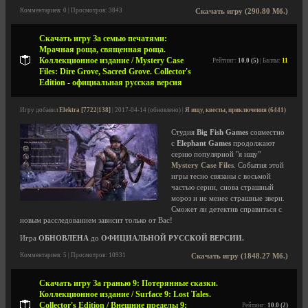
Комментариев: 0 | Просмотров: 3843
Скачать игру (290.80 Мб.)
Скачать игру За семью печатями:
Мрачная роща, священная роща.
Коллекционное издание / Mystery Case
Рейтинг:
10.0 (5)
| Баллы:
11
Files: Dire Grove, Sacred Grove. Collector's
Edition - официальная русская версия
Игру добавил
Elektra [7722|138]
| 2017-04-14 (обновлено) |
Я ищу, квесты, приключения (6441)
Студия
Big Fish Games
совместно
с
Elephant Games
продолжают
серию популярной "я ищу"
Mystery Case Files
. События этой
игры тесно связаны с восьмой
частью серии, снова страшный
мороз и не менее страшные звери.
Сможет ли детектив справиться с
новым расследованием зависит только от Вас!
Игра
ОБНОВЛЕНА
до
ОФИЦИАЛЬНОЙ РУССКОЙ ВЕРСИИ.
Комментариев: 5 | Просмотров: 10931
Скачать игру (1848.27 Мб.)
Скачать игру За гранью 9: Потерянные сказки.
Коллекционное издание / Surface 9: Lost Tales.
Collector's Edition / Внешние пределы 9:
Рейтинг:
10.0 (2)