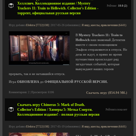
Хеллсвич. Коллекционное издание / Mystery
Рейтинг:
10.0 (2)
Trackers 11: Train to Hellswich. Collector's Edition -
торрент, официальная русская версия
Игру добавил
Elektra [7722|138]
| 2017-05-26 (обновлено) |
Я ищу, квесты, приключения (6441)
В
Mystery Trackers 11: Train to
Hellswich
наш знакомый Детектив
вместе с своим помощником
Эльфом отправляются в отпуск. Но
дела не ждут, и прямо во время
путешествия происходит ряд
загадочных событий, которые
вынуждают наших героев
прервать, так и не начавшийся отпуск.
Игра
ОБНОВЛЕНА
до
ОФИЦИАЛЬНОЙ РУССКОЙ ВЕРСИИ.
Комментариев: 2 | Просмотров: 6106
Скачать игру (854.94 Мб.)
Скачать игру Chimeras 5: Mark of Death.
Collector's Edition / Химеры 5: Метка Cмерти.
Рейтинга пока нет
Коллекционное издание! - полная русская версия
Игру добавил
Elektra [7722|138]
| 2017-05-19 (обновлено) |
Я ищу, квесты, приключения (6441)