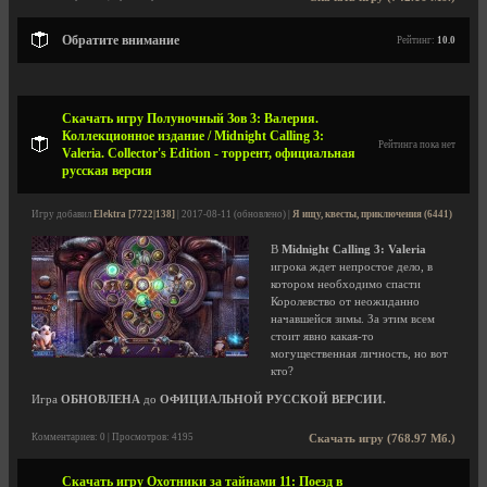
Обратите внимание
Рейтинг:
10.0
Скачать игру Полуночный Зов 3: Валерия.
Коллекционное издание / Midnight Calling 3:
Рейтинга пока нет
Valeria. Collector's Edition - торрент, официальная
русская версия
Игру добавил
Elektra [7722|138]
| 2017-08-11 (обновлено) |
Я ищу, квесты, приключения (6441)
В
Midnight Calling 3: Valeria
игрока ждет непростое дело, в
котором необходимо спасти
Королевство от неожиданно
начавшейся зимы. За этим всем
стоит явно какая-то
могущественная личность, но вот
кто?
Игра
ОБНОВЛЕНА
до
ОФИЦИАЛЬНОЙ РУССКОЙ ВЕРСИИ.
Комментариев: 0 | Просмотров: 4195
Скачать игру (768.97 Мб.)
Скачать игру Охотники за тайнами 11: Поезд в