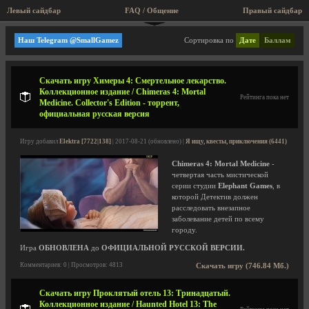
Левый сайдбар
FAQ / Общение
Пра
Elephant Games
Наш Telegram @SmallGamez
Сортировка по
Дате
Баллам
Скачать игру Химеры 4: Смертельное лекарство.
Коллекционное издание / Chimeras 4: Mortal
Рейтинга пока нет
Medicine. Collector's Edition - торрент,
официальная русская версия
Игру добавил
Elektra [7722|138]
| 2017-08-21 (обновлено) |
Я ищу, квесты, приключения (6441)
Chimeras 4: Mortal Medicine
-
четвертая часть мистической
серии студии
Elephant Games
, в
которой Детектив должен
расследовать внезапное
заболевание детей по всему
городу.
Игра
ОБНОВЛЕНА
до
ОФИЦИАЛЬНОЙ РУССКОЙ ВЕРСИИ.
Комментариев: 0 | Просмотров: 4813
Скачать игру (746.84 Мб.)
Скачать игру Проклятый отель 13: Тринадцатый.
Коллекционное издание / Haunted Hotel 13: The