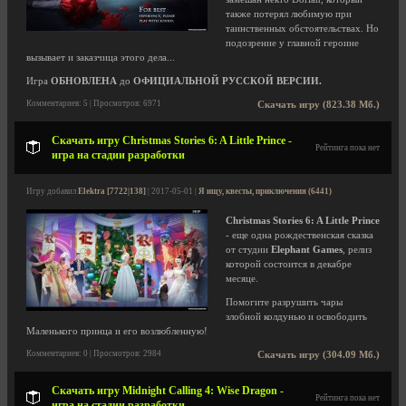
также потерял любимую при
таинственных обстоятельствах. Но
подозрение у главной героине
вызывает и заказчица этого дела...
Игра
ОБНОВЛЕНА
до
ОФИЦИАЛЬНОЙ РУССКОЙ ВЕРСИИ.
Комментариев: 5 | Просмотров: 6971
Скачать игру (823.38 Мб.)
Скачать игру Christmas Stories 6: A Little Prince -
Рейтинга пока нет
игра на стадии разработки
Игру добавил
Elektra [7722|138]
| 2017-05-01 |
Я ищу, квесты, приключения (6441)
Christmas Stories 6: A Little Prince
- еще одна рождественская сказка
от студии
Elephant Games
, релиз
которой состоится в декабре
месяце.
Помогите разрушить чары
злобной колдунью и освободить
Маленького принца и его возлюбленную!
Комментариев: 0 | Просмотров: 2984
Скачать игру (304.09 Мб.)
Скачать игру Midnight Calling 4: Wise Dragon -
Рейтинга пока нет
игра на стадии разработки