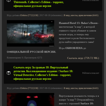
Рейтинга пока нет
Thirteenth. Collector's Edition - торрент,
официальная русская версия
Игру добавил
Elektra [7722|138]
| 2017-08-18 (обновлено) |
Я ищу, квесты, приключения (6441)
Haunted Hotel 13: Baker's Dozen
-
мистическая "я ищу", в которой
главного героя убивают в самом
начале игры, и теперь ему
предстоит в роли бестелесного
духа найти украденного сына!
Игра
ОБНОВЛЕНА
до
ОФИЦИАЛЬНОЙ РУССКОЙ ВЕРСИИ.
Комментариев: 0 | Просмотров: 6273
Скачать игру (759.72 Мб.)
Скачать игру За гранью 10: Виртуальный
детектив. Коллекционное издание / Surface 10:
Рейтинга пока нет
Virtual Detective. Collector's Edition - торрент,
официальная русская версия
Игру добавил
Elektra [7722|138]
| 2017-08-15 (обновлено) |
Я ищу, квесты, приключения (6441)
Виртуальная реальность теперь и в
жанре "я ищу"! Отправляйтесь
вместе с героиней
Surface 10: