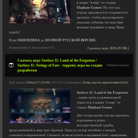
в жанре "я ищу" от студии
Elephant Games
! На этот раз
игроку предлагается отправится в
прошлое, чтобы предотвратить
ужасные события, последствия
которых повлияют и нашу Вашу
судьбу!
Игра
ОБНОВЛЕНА
до
ПОЛНОЙ РУССКОЙ ВЕРСИИ.
Комментариев: 0 | Просмотров: 6571
Скачать игру (818.49 Мб.)
Скачать игру Surface 11: Land of the Forgotten /
Surface 11: Strings of Fate - торрент, игра на стадии
Рейтинга пока нет
разработки
Игру добавил
Elektra [7722|138]
| 2017-03-23 (обновлено) |
Я ищу, квесты, приключения (6441)
Surface 11: Land of the Forgotten
- новая часть в увлекательной
серии игр в жанре "я ищу" от
студии
Elephant Games
.
Две сестры волею случая оказались
игрушками в руках
могущественной судьбы,
представленной в лице трех братьев. Одна из сестер погибает, а вторая
становится марионеткой. Сможете ли вы вступить в неравный бой с коварными