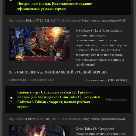
Потерянные сказки. Коллекционное издание -
официальная русская версия
Игру добавил
Elektra [7722|138]
| 2017-04-13 (обновлено) |
Я ищу, квесты, приключения (6441)
В
Surface 9: Lost Tales
главную
героиню преследуют
галлюцинации, вместо живых
людей она видит сказочных героев
и злодеев. Решив обратиться к
терапевту она и не подозревала,
что открывает новую страницу в
своей жизни!
Игра
ОБНОВЛЕНА
до
ОФИЦИАЛЬНОЙ РУССКОЙ ВЕРСИИ.
Комментариев: 2 | Просмотров: 5850
Скачать игру (705.44 Мб.)
Скачать игру Страшные сказки 12: Грейвич.
Коллекционное издание / Grim Tales 12: Graywitch.
Рейтинга пока нет
Collector's Edition - торрент, полная русская
версия
Игру добавил
Elektra [7722|138]
| 2017-04-06 (обновлено) |
Я ищу, квесты, приключения (6441)
Grim Tales 12: Graywitch
-
продолжение отличной серии игр