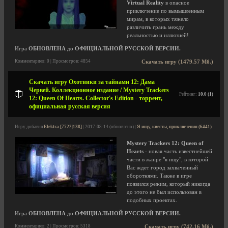
Virtual Reality
в опасное
приключение по вымышленным
мирам, в которых тяжело
различить грань между
реальностью и иллюзией!
Игра
ОБНОВЛЕНА
до
ОФИЦИАЛЬНОЙ РУССКОЙ ВЕРСИИ.
Комментариев: 0 | Просмотров: 4854
Скачать игру (1479.57 Мб.)
Скачать игру Охотники за тайнами 12: Дама
Червей. Коллекционное издание / Mystery Trackers
Рейтинг:
10.0 (1)
12: Queen Of Hearts. Collector's Edition - торрент,
официальная русская версия
Игру добавил
Elektra [7722|138]
| 2017-08-14 (обновлено) |
Я ищу, квесты, приключения (6441)
Mystery Trackers 12: Queen of
Hearts
- новая часть известнейшей
части в жанре "я ищу", в которой
Вас ждет город захваченный
оборотнями. Также в игре
появился режим, который никогда
до этого не был использован в
подобных проектах.
Игра
ОБНОВЛЕНА
до
ОФИЦИАЛЬНОЙ РУССКОЙ ВЕРСИИ.
Комментариев: 2 | Просмотров: 5318
Скачать игру (742.16 Мб.)