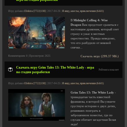
Игру добавил
Elektra [7722|138]
| 2017-04-26 |
Я ищу, квесты, приключения (6441)
В
Midnight Calling 4: Wise
Dragon
Вам предстоит сразиться с
настоящим драконам, который сеет
страху и ужас в местных
окрестностях. Правда неведомо,
что его разбудило от вековой
спячки...
Комментариев: 0 | Просмотров: 2625
Скачать игру (299.37 Мб.)
Скачать игру Grim Tales 13: The White Lady - игра
Рейтинга пока нет
на стадии разработки
Игру добавил
Elektra [7722|138]
| 2017-04-25 |
Я ищу, квесты, приключения (6441)
Grim Tales 13: The White Lady
-
тринадцатая часть известной
франшизы, в которой Вы узнаете
грустную историю о двух детях,
решивших поиграть в
заброшенном поместье, где по
слухам обитает загадочная Белая
леди!