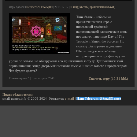
Игру добавил
Defuser222 [3626|10]
| 2015-12-12 |
Я ищу, квесты, приключения (6441)
Time Stone
- небольшая
приключенческая игра с
пиксельной графикой,
напоминающей классические игры
прошлого, например Day of The
Tentacle и Simon the Sorcerer. По
сюжету Вы играете за девушку
Elle, молодую волшебницу,
которая пришла к профессору на
уроки по зельям, но обнаружила его привязанным к стулу. Тут появился злой
чернокнижник, запер дверь магическими замком, и исчез вместе с профессором.
Что будете делать?
Комментариев: 1 | Просмотров: 2648
Скачать игру (10.21 Мб.)
Правообладателям
small-games.info © 2008-2024 | Контакты:
e-mail
|
Наш Telegram @SmallGamez