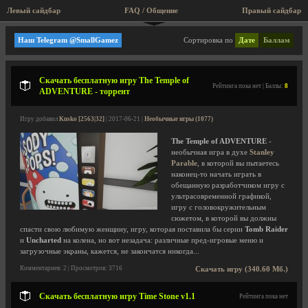
Левый сайдбар
FAQ / Общение
Правый сайдбар
Scared Square games
Наш Telegram @SmallGamez
Сортировка по
Дате
Баллам
Скачать бесплатную игру The Temple of
Рейтинга пока нет | Баллы:
8
ADVENTURE - торрент
Игру добавил
Kusko [2563|32]
| 2017-06-21 |
Необычные игры (1077)
The Temple of ADVENTURE
-
необычная игра в духе
Stanley
Parable
, в которой вы пытаетесь
наконец-то начать играть в
обещанную разработчиком игру с
ультрасовременной графикой,
игру с головокружительным
сюжетом, в которой вы должны
спасти свою любимую женщину, игру, которая поставила бы серии
Tomb Raider
и
Uncharted
на колена, но вот незадача: различные пред-игровые меню и
загрузочные экраны, кажется, не закончатся никогда...
Комментариев: 2 | Просмотров: 3716
Скачать игру (340.60 Мб.)
Скачать бесплатную игру Time Stone v1.1
Рейтинга пока нет